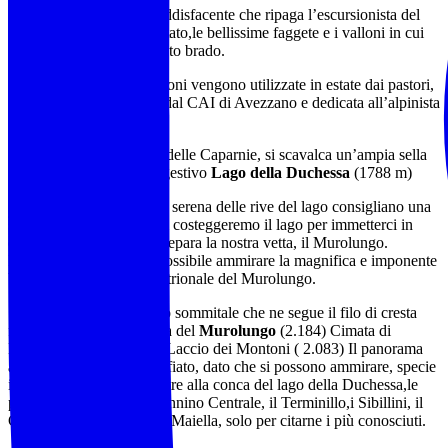
Escursione veramente soddisfacente che ripaga l’escursionista del
notevole dislivello affrontato,le bellissime faggete e i valloni in cui
pascolano animali allo stato brado.
Alcune di queste costruzioni vengono utilizzate in estate dai pastori,
e una è stata ristrutturata dal CAI di Avezzano e dedicata all’alpinista
Gigi Panei.
Si prosegue per i pascoli delle Caparnie, si scavalca un’ampia sella
erbosa e si scende al suggestivo
Lago della Duchessa
(1788 m)
Il panorama e l’atmosfera serena delle rive del lago consigliano una
sosta. Una volta rifocillati costeggeremo il lago per immetterci in
direzione della sella che separa la nostra vetta, il Murolungo.
Raggiunta la sella, sarà possibile ammirare la magnifica e imponente
bastionata rocciosa settentrionale del Murolungo.
Si prosegue per il sentiero sommitale che ne segue il filo di cresta
fino a raggiungere la vetta del
Murolungo
(2.184) Cimata di
Macchia Triste (2.090) e Laccio dei Montoni ( 2.083) Il panorama
aereo è veramente mozzafiato, dato che si possono ammirare, specie
in una giornata di sole, oltre alla conca del lago della Duchessa,le
principali cime dell’Appennino Centrale, il Terminillo,i Sibillini, il
Gran Sasso, il Velino e la Maiella, solo per citarne i più conosciuti.