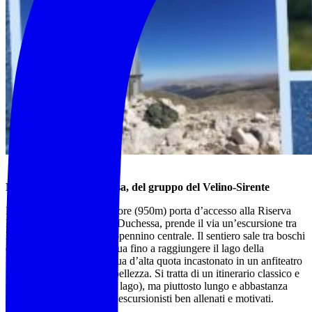
Montagne della Duchessa, del gruppo del Velino-Sirente
Dal piccolo borgo di Cartore (950m) porta d’accesso alla Riserva
Naturale Montagne della Duchessa, prende il via un’escursione tra
le più affascinanti dell’Appennino centrale. Il sentiero sale tra boschi
e ampie radure la val di Fua fino a raggiungere il lago della
Duchessa specchio d’acqua d’alta quota incastonato in un anfiteatro
roccioso di straordinaria bellezza. Si tratta di un itinerario classico e
molto frequentato (fino al lago), ma piuttosto lungo e abbastanza
faticoso, adatto quindi ad escursionisti ben allenati e motivati.