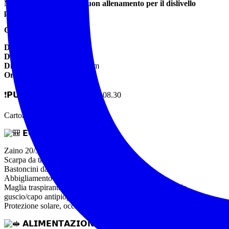
NOTA: È richiesto un buon allenamento per il dislivello
previsto.
CARATTERISTICHE:
Difficoltà:
EE
Dislivello in salita:
1400 m
Dislivello in discesa:
1400 m
Ore:
7/8 ore
❗𝗣𝗨𝗡𝗧𝗢 𝗥𝗜𝗧𝗥𝗢𝗩𝗢 𝗼𝗿𝗲 08.30
Cartore (Ri)
𝗘𝗤𝗨𝗜𝗣𝗔𝗚𝗚𝗜𝗔𝗠𝗘𝗡𝗧𝗢
Zaino 20/30 l
Scarpa da trekking obbligatoria
Bastoncini da trekking
Abbigliamento a strati adatto alla stagione
Maglia traspirante, una di ricambio e strato più caldo/pile,
guscio/capo antipioggia da indossare all’occorrenza
Protezione solare, occhiali da sole e copricapo
𝗔𝗟𝗜𝗠𝗘𝗡𝗧𝗔𝗭𝗜𝗢𝗡𝗘