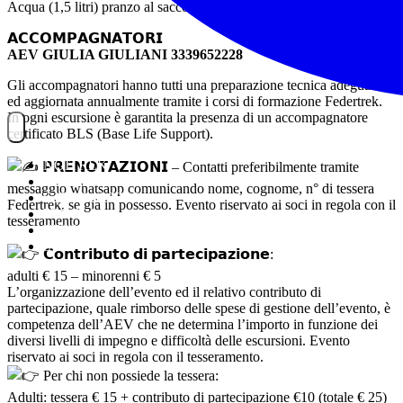
Acqua (1,5 litri) pranzo al sacco e snack
𝗔𝗖𝗖𝗢𝗠𝗣𝗔𝗚𝗡𝗔𝗧𝗢𝗥𝗜
AEV GIULIA GIULIANI 3339652228
Gli accompagnatori hanno tutti una preparazione tecnica adeguata
ed aggiornata annualmente tramite i corsi di formazione Federtrek.
In ogni escursione è garantita la presenza di un accompagnatore
certificato BLS (Base Life Support).
NOITREK
𝗣𝗥𝗘𝗡𝗢𝗧𝗔𝗭𝗜𝗢𝗡𝗜 – Contatti preferibilmente tramite
ESCURSIONI
messaggio whatsapp comunicando nome, cognome, n° di tessera
GIORNALIERI
Federtrek, se già in possesso. Evento riservato ai soci in regola con il
VIAGGI
tesseramento
TESSERAMENTO
STAFF
𝗖𝗼𝗻𝘁𝗿𝗶𝗯𝘂𝘁𝗼 𝗱𝗶 𝗽𝗮𝗿𝘁𝗲𝗰𝗶𝗽𝗮𝘇𝗶𝗼𝗻𝗲:
adulti € 15 – minorenni € 5
L’organizzazione dell’evento ed il relativo contributo di
partecipazione, quale rimborso delle spese di gestione dell’evento, è
competenza dell’AEV che ne determina l’importo in funzione dei
diversi livelli di impegno e difficoltà delle escursioni. Evento
riservato ai soci in regola con il tesseramento.
Per chi non possiede la tessera:
Adulti: tessera € 15 + contributo di partecipazione €10 (totale € 25)