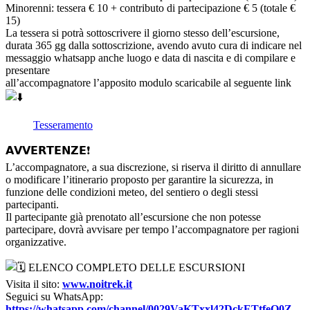
Minorenni: tessera € 10 + contributo di partecipazione € 5 (totale €
15)
La tessera si potrà sottoscrivere il giorno stesso dell’escursione,
durata 365 gg dalla sottoscrizione, avendo avuto cura di indicare nel
messaggio whatsapp anche luogo e data di nascita e di compilare e
presentare
all’accompagnatore l’apposito modulo scaricabile al seguente link
Tesseramento
𝗔𝗩𝗩𝗘𝗥𝗧𝗘𝗡𝗭𝗘❗
L’accompagnatore, a sua discrezione, si riserva il diritto di annullare
o modificare l’itinerario proposto per garantire la sicurezza, in
funzione delle condizioni meteo, del sentiero o degli stessi
partecipanti.
Il partecipante già prenotato all’escursione che non potesse
partecipare, dovrà avvisare per tempo l’accompagnatore per ragioni
organizzative.
ELENCO COMPLETO DELLE ESCURSIONI
Visita il sito:
www.noitrek.it
Seguici su WhatsApp:
https://whatsapp.com/channel/0029VaKTxxl42DckETtfeO0Z