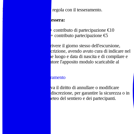
Evento riservato ai soci in regola con il tesseramento.
Per chi non possiede la tessera:
Adulti tessera €15 + contributo di partecipazione €10
Minori tessera €10 + contributo partecipazione €5
La tessera si potrà sottoscrivere il giorno stesso dell'escursione,
durata 365 gg dalla sottoscrizione, avendo avuto cura di indicare nel
messaggio whatsapp anche luogo e data di nascita e di compilare e
presentare all'accompagnatore l'apposito modulo scaricabile al
seguente link:
Scarica il modulo di tesseramento
L'accompagnatore si riserva il diritto di annullare o modificare
l'itinerario proposto a sua discrezione, per garantire la sicurezza o in
base alle condizioni del meteo del sentiero e dei partecipanti.