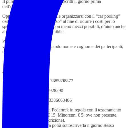
Il punto esatto verrà indicato agli iscritti il giorno prima
dell’escursione
Oppure per chi vuole è possibile organizzarsi con il “car pooling”
ossia “viaggio in auto condiviso“ al fine di ridurre i costi per lo
spostamento e per muoversi con meno mezzi possibili, d’aiuto anche
alla cosiddetta mobilità sostenibile.
PER PRENOTARE
via Whatsapp/telefono indicando nome e cognome dei partecipanti,
n° tessera Federtrek
ACCOMPAGNANO
AEV Marco Campagnolo 3385898877
AEV Stefano Petetti 3279928290
AEV Lorena Magnarelli 3386663486
L’evento è riservato ai soci Federtrek in regola con il tesseramento
(tessera Federtrek Adulti € 15, Minorenni € 5, ove non presente,
durata 365 gg dalla sottoscrizione).
Chi non possiede la tessera potrà sottoscriverla il giorno stesso