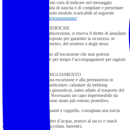
dell’escursione avendo avuto cura di indicare nel messaggio
whatsapp anche luogo e data di nascita e di compilare e presentare
all’accompagnatore l’apposito modulo scaricabile al seguente
link:
https://www.noitrek.it/tesseramento/
ANNULLAMENTO/MODIFICHE
L’accompagnatore, a sua discrezione, si riserva il diritto di annullare
o modificare l’itinerario proposto per garantire la sicurezza, in
funzione delle condizioni meteo, del sentiero o degli stessi
partecipanti.
Il partecipante già prenotato all’escursione che non potesse
partecipare, dovrà avvisare per tempo l’accompagnatore per ragioni
organizzative
COSA PORTARE – ABBIGLIAMENTO
Abbigliamento idoneo a una escursione e alla permanenza in
montagna o in natura, in particolare: calzature da trekking
(obbligatorie, no scarpe da ginnastica), zaino adatto al trasporto del
necessario per la giornata. Necessario un capo impermeabile da
indossare all’occorrenza come strato più esterno protettivo.
Se del caso, felpa o pile, guanti e cappello, consigliata una torcia
frontale e bastoncini.
Raccomandato almeno 1 litro d’acqua, pranzo al sacco e snack
energetici (frutta secca, cioccolata, barrette).