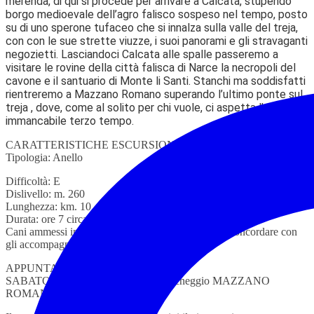
merenda, di qui si procede per arrivare a Calcata, stupendo
borgo medioevale dell’agro falisco sospeso nel tempo, posto
su di uno sperone tufaceo che si innalza sulla valle del treja,
con con le sue strette viuzze, i suoi panorami e gli stravaganti
negozietti. Lasciandoci Calcata alle spalle passeremo a
visitare le rovine della città falisca di Narce la necropoli del
cavone e il santuario di Monte li Santi. Stanchi ma soddisfatti
rientreremo a Mazzano Romano superando l’ultimo ponte sul
treja , dove, come al solito per chi vuole, ci aspetta l’
immancabile terzo tempo.
CARATTERISTICHE ESCURSIONE
Tipologia: Anello
Difficoltà: E
Dislivello: m. 260
Lunghezza: km. 10
Durata: ore 7 circa
Cani ammessi in numero limitato ed al guinzaglio, concordare con
gli accompagnatori la loro presenza
APPUNTAMENTO
SABATO 09/03/2024 – ore 09.00 Parcheggio MAZZANO
ROMANO