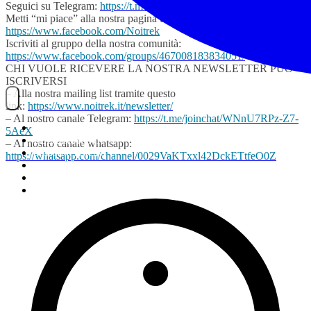
Seguici su Telegram:
https://t.me/joinchat/WNnU7RPz-Z7-5AeX
Metti “mi piace” alla nostra pagina ufficiale:
https://www.facebook.com/Noitrek
Iscriviti al gruppo della nostra comunità:
https://www.facebook.com/groups/467008183834051/
CHI VUOLE RICEVERE LA NOSTRA NEWSLETTER PUÒ
ISCRIVERSI
– Alla nostra mailing list tramite questo
link:
https://www.noitrek.it/newsletter/
– Al nostro canale Telegram:
https://t.me/joinchat/WNnU7RPz-Z7-
NOITREK
5AeX
ESCURSIONI
– Al nostro canale whatsapp:
GIORNALIERI
https://whatsapp.com/channel/0029VaKTxxl42DckETtfeO0Z
VIAGGI
TESSERAMENTO
STAFF