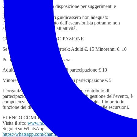
Gli accompagnatori sono a disposizione per suggerimenti e
indicazioni utili.
Qualora gli accompagnatori giudicassero non adeguato
l’equipaggiamento posseduto dall’escursionista potranno non
accettarne la partecipazione all’attività.
CONTRIBUTO DI PARTECIPAZIONE
Se in possesso di tessera Federtrek: Adulti €. 15 Minorenni €. 10
Per chi deve sottoscrivere la tessera:
Adulti €.15 tessera + contributo di partecipazione € 10
Minorenni €. 5 tessera + contributo di partecipazione € 5
L’organizzazione dell’evento ed il relativo contributo di
partecipazione, quale rimborso delle spese di gestione dell’evento, è
competenza dell’accompagnatore che ne determina l’importo in
funzione dei diversi livelli di impegno e difficoltà delle escursioni.
ELENCO COMPLETO DELLE ESCURSIONI
Visita il sito:
www.noitrek.it
Seguici su WhatsApp:
https://whatsapp.com/channel/0029VaKTxxl42DckETtfeO0Z