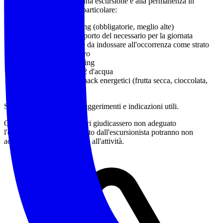
Abbigliamento idoneo a una escursione e alla permanenza in
montagna o in natura, in particolare:
Calzature da trekking
(obbligatorie, meglio alte)
Zaino adatto al trasporto del necessario per la giornata
Capo impermeabile da indossare all'occorrenza come strato
più esterno protettivo
Bastoncini da trekking
Almeno 1 litro e 1/2 d'acqua
Pranzo al sacco e snack energetici (frutta secca, cioccolata,
barrette)
Sono a disposizione per suggerimenti e indicazioni utili.
Qualora gli accompagnatori giudicassero non adeguato
l'equipaggiamento posseduto dall'escursionista potranno non
accettarne la partecipazione all'attività.