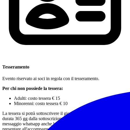
Tesseramento
Evento riservato ai soci in regola con il tesseramento.
Per chi non possiede la tessera:
Adulti: costo tessera € 15
Minorenni: costo tessera € 10
La tessera si potrà sottoscrivere il giorno stesso dell'escursione,
durata 365 gg dalla sottoscrizione, avendo avuto cura di indicare nel
messaggio whatsapp anche luogo e data di nascita e di compilare e
presentare all'accompagnatore l'apposito modulo scaricabile al