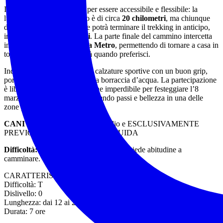
Il percorso è stato pensato per essere accessibile e flessibile: la
lunghezza totale dell’anello è di circa
20 chilometri
, ma chiunque
desideri una sfida più breve potrà terminare il trekking in anticipo,
intorno ai
12-14 chilometri
. La parte finale del cammino intercetta
infatti diverse
fermate della Metro
, permettendo di tornare a casa in
totale autonomia e comodità quando preferisci.
Indossa scarpe da trekking o calzature sportive con un buon grip,
porta un pranzo al sacco e una borraccia d’acqua. La partecipazione
è libera e gratuita: un’occasione imperdibile per festeggiare l’8
marzo all’aria aperta, condividendo passi e bellezza in una delle
zone più iconiche di Roma.
CANI CONSENTITI
al guinzaglio e ESCLUSIVAMENTE
PREVIO CONTATTO CON LA GUIDA
Difficoltà:
Facile (pianeggiante), ma richiede abitudine a
camminare.
CARATTERISTICHE ESCURSIONE
Difficoltà: T
Dislivello: 0
Lunghezza: dai 12 ai 20 km circa
Durata: 7 ore