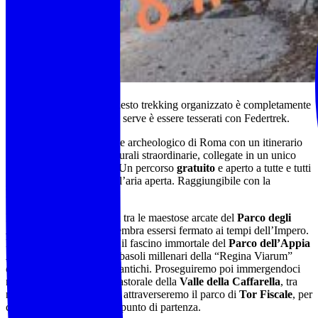
ℹ️ Trekking Gratuito:
Questo trekking organizzato è completamente
gratuito. L'unica cosa che serve è essere tesserati con Federtrek.
Attraverseremo il polmone archeologico di Roma con un itinerario
che tocca quattro aree naturali straordinarie, collegate in un unico
grande abbraccio verde. Un percorso
gratuito
e aperto a tutte e tutti
per celebrare l’8 marzo all’aria aperta. Raggiungibile con la
METRO A.
Il nostro itinerario inizierà tra le maestose arcate del
Parco degli
Acquedotti
, dove tutto sembra essersi fermato ai tempi dell’Impero.
Da lì ci sposteremo verso il fascino immortale del
Parco dell’Appia
Antica
, camminando sui basoli millenari della “Regina Viarum”
circondati da monumenti antichi. Proseguiremo poi immergendoci
nella natura selvaggia e pastorale della
Valle della Caffarella
, tra
ninfei e greggi al pascolo, attraverseremo il parco di
Tor Fiscale
, per
concludere il cammino al punto di partenza.