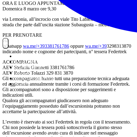
ORA E LUOGO APPUNTAMENTO
Domenica 8 marzo ore 9,30
via Lemonia, all’incrocio con viale Tito Labieno (in fondo alla
strada che parte dall’uscita stazione Subaugusta – metro A)
PER PRENOTARE
via
Whatsapp
wa.me/+393381761786
oppure
wa.me/+39
3298313870
indicando nome e cognome dei partecipanti, n° tessera Federtrek
NOITREK
ESCURSIONI
ACCOMPAGNA
GIORNALIERI
AEV Stefania Giannetti 3381761786
VIAGGI
AEV Roberto Tolazzi 329 831 3870
TESSERAMENTO
Gli accompagnatori hanno tutti una preparazione tecnica adeguata
STAFF
ed aggiornata annualmente tramite i corsi di formazione Federtrek.
Gli accompagnatori sono a disposizione per suggerimenti e
indicazioni utili.
Qualora gli accompagnatori giudicassero non adeguato
l’equipaggiamento posseduto dall’escursionista potranno non
accettarne la partecipazione all’attività.
L’evento è riservato ai soci Federtrek in regola con il tesseramento.
Chi non possiede la tessera potrà sottoscriverla il giorno stesso
dell’escursione avendo avuto cura di indicare nel messaggio