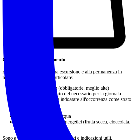
Cosa Portare / Abbigliamento
Abbigliamento idoneo a una escursione e alla permanenza in
montagna o in natura, in particolare:
Calzature da trekking
(obbligatorie, meglio alte)
Zaino adatto al trasporto del necessario per la giornata
Capo impermeabile da indossare all'occorrenza come strato
più esterno protettivo
Bastoncini da trekking
Almeno 1 litro e 1/2 d'acqua
Pranzo al sacco e snack energetici (frutta secca, cioccolata,
barrette)
Sono a disposizione per suggerimenti e indicazioni utili.