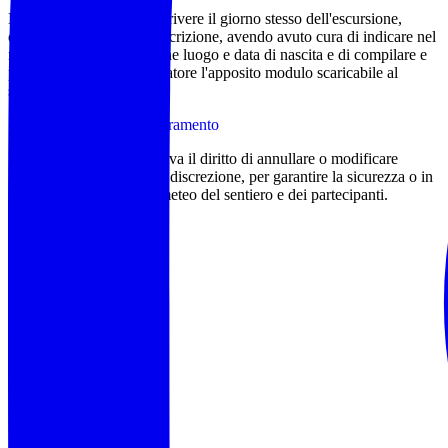
La tessera si potrà sottoscrivere il giorno stesso dell'escursione,
durata 365 gg dalla sottoscrizione, avendo avuto cura di indicare nel
messaggio whatsapp anche luogo e data di nascita e di compilare e
presentare all'accompagnatore l'apposito modulo scaricabile al
seguente link:
Scarica il modulo di tesseramento
L'accompagnatore si riserva il diritto di annullare o modificare
l'itinerario proposto a sua discrezione, per garantire la sicurezza o in
base alle condizioni del meteo del sentiero e dei partecipanti.