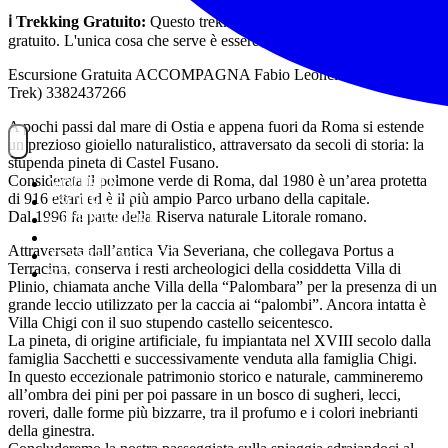
ℹ️ Trekking Gratuito:
Questo trekking organizzato è completamente
gratuito. L'unica cosa che serve è essere tesserati con Federtrek.
Escursione Gratuita ACCOMPAGNA Fabio Leoncini (474 – Leo
Trek) 3382437266
A pochi passi dal mare di Ostia e appena fuori da Roma si estende
un prezioso gioiello naturalistico, attraversato da secoli di storia: la
stupenda pineta di Castel Fusano.
Considerata il polmone verde di Roma, dal 1980 è un’area protetta
NOITREK
di 916 ettari ed è il più ampio Parco urbano della capitale.
ESCURSIONI
Dal 1996 fa parte della Riserva naturale Litorale romano.
GIORNALIERI
VIAGGI
Attraversata dall’antica Via Severiana, che collegava Portus a
TESSERAMENTO
Terracina, conserva i resti archeologici della cosiddetta Villa di
STAFF
Plinio, chiamata anche Villa della “Palombara” per la presenza di un
grande leccio utilizzato per la caccia ai “palombi”. Ancora intatta è
Villa Chigi con il suo stupendo castello seicentesco.
La pineta, di origine artificiale, fu impiantata nel XVIII secolo dalla
famiglia Sacchetti e successivamente venduta alla famiglia Chigi.
In questo eccezionale patrimonio storico e naturale, cammineremo
all’ombra dei pini per poi passare in un bosco di sugheri, lecci,
roveri, dalle forme più bizzarre, tra il profumo e i colori inebrianti
della ginestra.