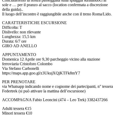
Concluderemo la nostra passeggiata sulla spiaggia sdraiandoci al
sole e … per il pranzo al sacco (location confermata a discrezione
della guida)..
Il luogo dell’incontro è raggiungibile anche con il treno Roma/Lido.
CARATTERISTICHE ESCURSIONE
Difficoltа: T
Dislivello: non rilevante
Lunghezza: 15,5 km
Durata: 6/7 ore
GIRO AD ANELLO
APPUNTAMENTO
Domenica 12 Aprile ore 9,30 parcheggio vicino alla stazione
ferroviaria Cristoforo Colombo
Via Stefano Carbonelli
https://maps.app.goo.gl/z3UkujXQjKTFk8mY7
PER PRENOTARE
via Whatsapp indicando nome e cognome dei partecipanti, n° tessera
Federtrek (si può attivare la mattina dell’escursione)
ACCOMPAGNA Fabio Leoncini (474 – Leo Trek) 3382437266
Adulti tessera €15
Minori tessera €10