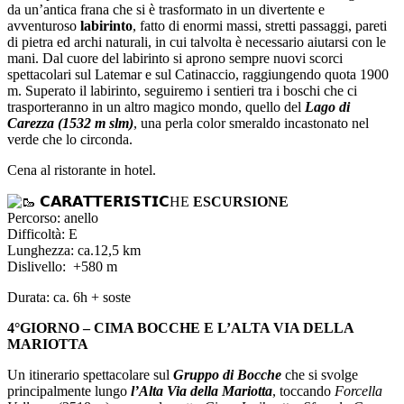
da un’antica frana che si è trasformato in un divertente e
avventuroso
labirinto
, fatto di enormi massi, stretti passaggi, pareti
di pietra ed archi naturali, in cui talvolta è necessario aiutarsi con le
mani. Dal cuore del labirinto si aprono sempre nuovi scorci
spettacolari sul Latemar e sul Catinaccio, raggiungendo quota 1900
m. Superato il labirinto, seguiremo i sentieri tra i boschi che ci
trasporteranno in un altro magico mondo, quello del
Lago di
Carezza (1532 m slm)
, una perla color smeraldo incastonato nel
verde che lo circonda.
Cena al ristorante in hotel.
𝗖𝗔𝗥𝗔𝗧𝗧𝗘𝗥𝗜𝗦𝗧𝗜𝗖HE
ESCURSIONE
Percorso: anello
Difficoltà: E
Lunghezza: ca.12,5 km
Dislivello: +580 m
Durata: ca. 6h + soste
4°GIORNO – CIMA BOCCHE E L’ALTA VIA DELLA
MARIOTTA
Un itinerario spettacolare sul
Gruppo di Bocche
che si svolge
principalmente lungo
l’Alta Via della Mariotta
, toccando
Forcella