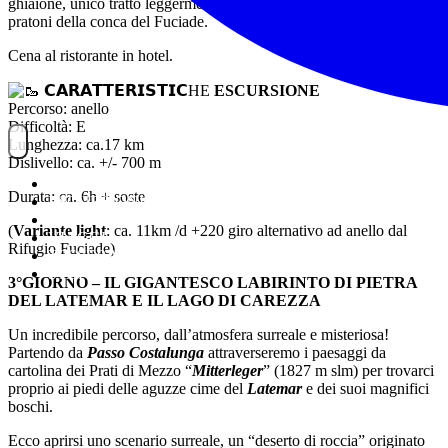
ghiaione, unico tratto leggermente esposto che ci riporta ai verdi
pratoni della conca del Fuciade.
Cena al ristorante in hotel.
𝗖𝗔𝗥𝗔𝗧𝗧𝗘𝗥𝗜𝗦𝗧𝗜𝗖HE
ESCURSIONE
Percorso: anello
Difficoltà: E
Lunghezza: ca.17 km
Dislivello: ca. +/- 700 m
NOITREK
Durata: ca. 6h + soste
ESCURSIONI
GIORNALIERI
(
Variante light
: ca. 11km /d +220 giro alternativo ad anello dal
VIAGGI
Rifugio Fuciade)
TESSERAMENTO
STAFF
3°GIORNO – IL GIGANTESCO LABIRINTO DI PIETRA
DEL LATEMAR E IL LAGO DI CAREZZA
Un incredibile percorso, dall’atmosfera surreale e misteriosa!
Partendo da
Passo Costalunga
attraverseremo i paesaggi da
cartolina dei Prati di Mezzo “
Mitterleger
” (1827 m slm) per trovarci
proprio ai piedi delle aguzze cime del
Latemar
e dei suoi magnifici
boschi.
Ecco aprirsi uno scenario surreale, un “deserto di roccia” originato