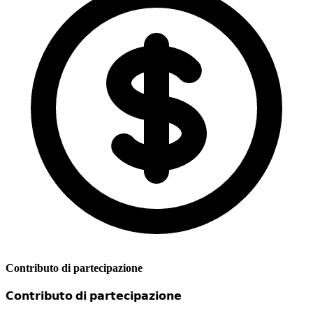
Contributo di partecipazione
𝗖𝗼𝗻𝘁𝗿𝗶𝗯𝘂𝘁𝗼 𝗱𝗶 𝗽𝗮𝗿𝘁𝗲𝗰𝗶𝗽𝗮𝘇𝗶𝗼𝗻𝗲