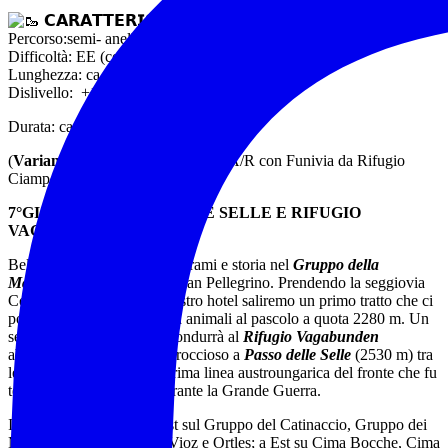
𝗖𝗔𝗥𝗔𝗧𝗧𝗘𝗥𝗜𝗦𝗧𝗜𝗖HE
ESCURSIONE
Percorso:semi- anello (spoletta auto)
Difficoltà: EE (con tratti esposti)
Lunghezza: ca.18,5 km
Dislivello: +1120 m / -1620
Durata: ca. 8h + soste
(
Variante light
: ca. 10 km /+ 350 A/R con Funivia da Rifugio
Ciampedie a Rifugio Vajolet)
7°GIORNO – PASSO DELLE SELLE E RIFUGIO
VAGABUNDEN
Bellissimo itinerario tra panorami e storia nel
Gruppo della
Marmolada
sopra il Passo San Pellegrino. Prendendo la seggiovia
Costabella nei pressi del nostro hotel saliremo un primo tratto che ci
porterà tra ampi pratoni con animali al pascolo a quota 2280 m. Un
sentiero, a tratti ripido, ci condurrà al
Rifugio Vagabunden
abbarbicato su un sperone roccioso a
Passo delle Selle
(2530 m) tra
le creste dove correva al prima linea austroungarica del fronte che fu
teatro di combattimenti durante la Grande Guerra.
Il panorama spazia a Ovest sul Gruppo del Catinaccio, Gruppo dei
Monzoni e in lontananza Vioz e Ortles; a Est su Cima Bocche, Cima