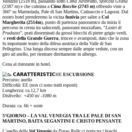
Vallazza
(2518 m), passando sotto
Cima Juribrutto
,
Sforcela Grana
(2387 m) e che culmina a
Cima Bocche (2745 m
)
offrendo viste a
360° su Marmolada, Pale di San Martino, Catinaccio e Lagorai. Dal
nostro hotel prenderemo la vicina
funivia
per salire a
Col
Margherita (2514m
), punto di partenza panoramico da inizia il
percorso in cresta tra saliscendi, panorami mozzafiato, “
Lastei di
Pradazzo
”, prati disseminati da grossi blocchi di pietre grigio verdi,
e
resti della Grande Guerra
, trincee e avamposti, dato che la zona
fu importante teatro della difesa austriaca della Valle di San
Pellegrino. Una lunga discesa sempre dalle ampie vedute, con un
giro ad anello, per rientrare direttamente in albergo.
Cena al ristorante in hotel.
𝗖𝗔𝗥𝗔𝗧𝗧𝗘𝗥𝗜𝗦𝗧𝗜𝗖HE
ESCURSIONE
Percorso: anello
Difficoltà: EE (non ci sono tratti esposti)
Lunghezza: ca.12,7 km
Dislivello: +450 m/ -1080 m
Durata: ca. 6h + soste
5°GIORNO – LA VAL VENEGIA TRA LE PALE DI SAN
MARTINO, BAITA SEGANTINI E CRISTO PENSANTE
L’anello della
Val Venegia
da
Passo Rolle
ci porta tra i boschi