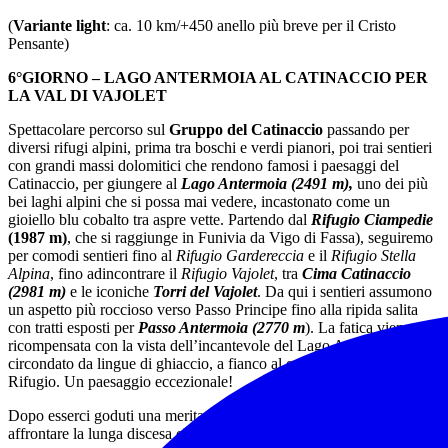
(
Variante light
: ca. 10 km/+450 anello più breve per il Cristo
Pensante)
6°GIORNO – LAGO ANTERMOIA AL CATINACCIO PER
LA VAL DI VAJOLET
Spettacolare percorso sul
Gruppo del Catinaccio
passando per
diversi rifugi alpini, prima tra boschi e verdi pianori, poi trai sentieri
con grandi massi dolomitici che rendono famosi i paesaggi del
Catinaccio, per giungere al
Lago Antermoia (2491 m),
uno dei più
bei laghi alpini che si possa mai vedere, incastonato come un
gioiello blu cobalto tra aspre vette. Partendo dal
Rifugio Ciampedie
(1987 m)
, che si raggiunge in Funivia da Vigo di Fassa), seguiremo
per comodi sentieri fino al
Rifugio Gardereccia
e il
Rifugio Stella
Alpina
, fino adincontrare il
Rifugio Vajolet
, tra
Cima Catinaccio
(2981 m)
e le iconiche
Torri del Vajolet
. Da qui i sentieri assumono
un aspetto più roccioso verso Passo Principe fino alla ripida salita
con tratti esposti per
Passo Antermoia (2770 m
). La fatica viene
ricompensata con la vista dell’incantevole del Lago Antermoia,
circondato da lingue di ghiaccio, a fianco al quale sorge l’omonimo
Rifugio. Un paesaggio eccezionale!
Dopo esserci goduti una meritata sosta, ci incammineremo per
affrontare la lunga discesa che ci riporterà a valle.