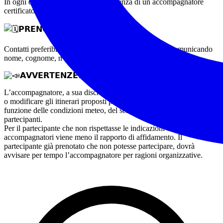
In ogni escursione è garantita la presenza di un accompagnatore
certificato BLS (Base Life Support).
𝗣𝗥𝗘𝗡𝗢𝗧𝗔𝗭𝗜𝗢𝗡𝗜
Contatti preferibilmente tramite messaggio whatsapp comunicando
nome, cognome, n° di tessera Federtrek, se già in possesso.
𝗔𝗩𝗩𝗘𝗥𝗧𝗘𝗡𝗭𝗘!
L’accompagnatore, a sua discrezione, si riserva il diritto di annullare
o modificare gli itinerari proposti per garantire la sicurezza, in
funzione delle condizioni meteo, del sentiero o degli stessi
partecipanti.
Per il partecipante che non rispettasse le indicazioni degli
accompagnatori viene meno il rapporto di affidamento. Il
partecipante già prenotato che non potesse partecipare, dovrà
avvisare per tempo l’accompagnatore per ragioni organizzative.