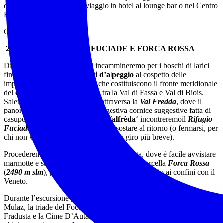
dintorni, rilassarsi dopo il viaggio in hotel al lounge bar o nel Centro
Benessere.
Cena al ristorante in hotel.
2°GIORNO – RIFUGIO FUCIADE E FORCA ROSSA
Direttamente dall’albergo, ci incammineremo per i boschi di larici
fino a raggiungere ampi
prati d’alpeggio
al cospetto delle
imponenti vette over 3000 m, che costituiscono il fronte meridionale
del
Gruppo della Marmolada
, tra la Val di Fassa e Val di Biois.
Salendo in maniera costante si attraversa la
Val Fredda
, dove il
panorama si apre e in questa suggestiva cornice suggestive fatta di
casupole in legno, i ‘
Casogn de Valfrèda
‘ incontreremoil
Rifugio
Fuciade (1980 m slm)
,
in cui poter sostare al ritorno (o fermarsi, per
chi non volesse proseguire facendo un giro più breve).
Procederemo in pieno ambiente d’alta quota, dove è facile avvistare
marmotte e stambecchi, fino ad arrivare alla forcella
Forca Rossa
(
2490 m slm
), punto più alto dell’itinerario, proprio ai confini con il
Veneto.
Durante l’escursione potremo spaziare con lo sguardo verso il
Mulaz, la triade del Focobon, l’Agner, le Pale di San Martino, la
Fradusta e la Cime D’Auta. Scendendo si attraversa per un tratto un