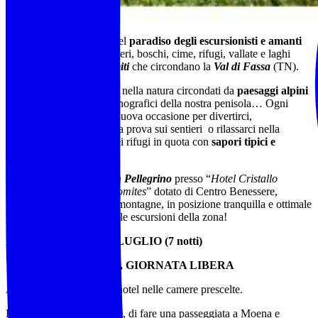
Una vacanza di gruppo nel
paradiso degli escursionisti e amanti
della montagna
, tra sentieri, boschi, cime, rifugi, vallate e laghi
delle meravigliose
Dolomiti
che circondano la
Val di Fassa
(TN).
Un’esperienza immersiva nella natura circondati da
paesaggi alpini
spettacolari
, tra i più scenografici della nostra penisola… Ogni
giorno un percorso, una nuova occasione per divertirci,
meravigliarci, metterci alla prova sui sentieri o rilassarci nella
caratteristica atmosfera dei rifugi in quota con
sapori tipici e
panorami mozzafiato
!
Faremo base a
Passo San Pellegrino
presso “
Hotel Cristallo
Mountain Ski Resort Dolomites
” dotato di Centro Benessere,
Lounge Bar e vista sulle montagne, in posizione tranquilla e ottimale
per raggiungere le più belle escursioni della zona!
PROGRAMMA 12-19 LUGLIO (7 notti)
1°GIORNO – ARRIVO, GIORNATA LIBERA
Arrivo e sistemazione in hotel nelle camere prescelte.
Possibilità, per chi volesse, di fare una passeggiata a Moena e