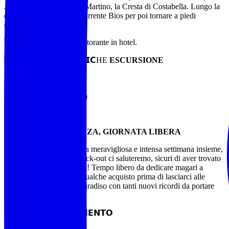
Juribrutto, le Pale di San Martino, la Cresta di Costabella. Lungo la
discesa costeggeremo il torrente Bios per poi tornare a piedi
direttamente in hotel.
Tempo libero e cena al ristorante in hotel.
𝗖𝗔𝗥𝗔𝗧𝗧𝗘𝗥𝗜𝗦𝗧𝗜𝗖HE
ESCURSIONE
Percorso:anello
Difficoltà: E
Lunghezza: ca.7,5 km
Dislivello: +260 m / -620
Durata: ca. 3h + soste
8°GIORNO – PARTENZA, GIORNATA LIBERA
Giunti al termine di questa meravigliosa e intensa settimana insieme,
dopo la colazione e il check-out ci saluteremo, sicuri di aver trovato
nuovi amici di camminata! Tempo libero da dedicare magari a
un’ultima passeggiata e qualche acquisto prima di lasciarci alle
spalle questo angolo di paradiso con tanti nuovi ricordi da portare
casa e nel cuore.
𝗘𝗤𝗨𝗜𝗣𝗔𝗚𝗚𝗜𝗔𝗠𝗘𝗡𝗧𝗢
Zaino 20/30 l