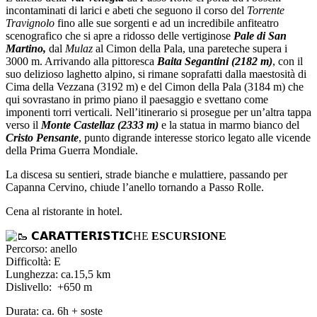
incontaminati di larici e abeti che seguono il corso del
Torrente
Travignolo
fino alle sue sorgenti e ad un incredibile anfiteatro
scenografico che si apre a ridosso delle vertiginose
Pale di San
Martino,
dal
Mulaz
al Cimon della Pala, una pareteche supera i
3000 m. Arrivando alla pittoresca
Baita Segantini (2182 m)
, con il
suo delizioso laghetto alpino, si rimane soprafatti dalla maestosità di
Cima della Vezzana (3192 m) e del Cimon della Pala (3184 m) che
qui sovrastano in primo piano il paesaggio e svettano come
imponenti torri verticali. Nell’itinerario si prosegue per un’altra tappa
verso il
Monte Castellaz (2333 m)
e la statua in marmo bianco del
Cristo Pensante
, punto digrande interesse storico legato alle vicende
della Prima Guerra Mondiale.
La discesa su sentieri, strade bianche e mulattiere, passando per
Capanna Cervino, chiude l’anello tornando a Passo Rolle.
Cena al ristorante in hotel.
𝗖𝗔𝗥𝗔𝗧𝗧𝗘𝗥𝗜𝗦𝗧𝗜𝗖HE
ESCURSIONE
Percorso: anello
Difficoltà: E
Lunghezza: ca.15,5 km
Dislivello: +650 m
Durata: ca. 6h + soste