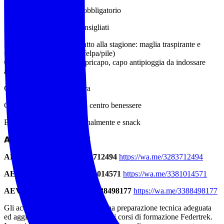
Scarponcino da trekking obbligatorio
Bastoncini da trekking consigliati
Abbigliamento a strati adatto alla stagione: maglia traspirante e
termica, strato più caldo (felpa/pile)
Guscio/giacca a vento, copricapo, capo antipioggia da indossare
all’occorrenza
Cambio comodo per la sera
Costume e ciabattine per il centro benessere
Borraccia da riempire giornalmente e snack
𝗔𝗖𝗖𝗢𝗠𝗣𝗔𝗚𝗡𝗔𝗧𝗢𝗥𝗜
AEV Gianni Onorati 3283712494
https://wa.me/3283712494
AEV Agnese Svampa 338 1014571
https://wa.me/3381014571
AEV Gianluca Andreassi 3388498177
https://wa.me/3388498177
Gli accompagnatori hanno tutti una preparazione tecnica adeguata
ed aggiornata annualmente tramite i corsi di formazione Federtrek.