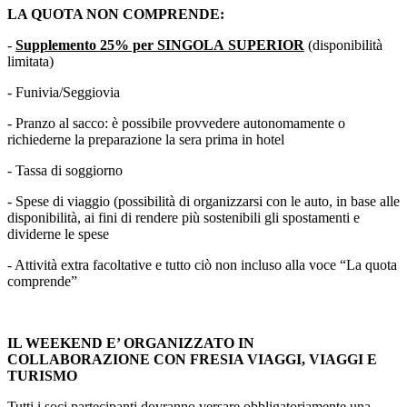
LA QUOTA NON COMPRENDE:
-
Supplemento 25% per SINGOLA
SUPERIOR
(disponibilità
limitata)
- Funivia/Seggiovia
- Pranzo al sacco: è possibile provvedere autonomamente o
richiederne la preparazione la sera prima in hotel
- Tassa di soggiorno
- Spese di viaggio (possibilità di organizzarsi con le auto, in base alle
disponibilità, ai fini di rendere più sostenibili gli spostamenti e
dividerne le spese
- Attività extra facoltative e tutto ciò non incluso alla voce “La quota
comprende”
IL WEEKEND E’ ORGANIZZATO IN
COLLABORAZIONE CON FRESIA VIAGGI, VIAGGI E
TURISMO
Tutti i soci partecipanti dovranno versare obbligatoriamente una