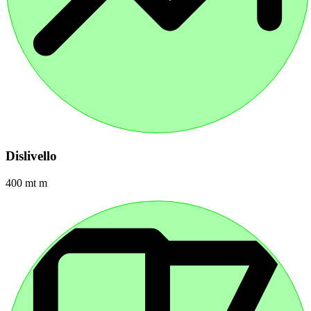
Dislivello
400 mt m