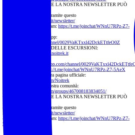
CHI VUOLE RICEVERE LA NOSTRA NEWSLETTER PUÒ
ISCRIVERSI
– Alla nostra mailing list tramite questo
link:
https://www.noitrek.it/newsletter/
– Al nostro canale Telegram:
https://t.me/joinchat/WNnU7RPz-Z7-
5AeX
– Al nostro canale whatsapp:
https://whatsapp.com/channel/0029VaKTxxl42DckETtfeO0Z
ELENCO COMPLETO DELLE ESCURSIONI:
Visita il sito:
https://www.noitrek.it
Seguici su
WhatsApp:
https://whatsapp.com/channel/0029VaKTxxl42DckETtfe
Seguici su Telegram:
https://t.me/joinchat/WNnU7RPz-Z7-5AeX
Metti “mi piace” alla nostra pagina ufficiale:
https://www.facebook.com/Noitrek
Iscriviti al gruppo della nostra comunità:
https://www.facebook.com/groups/467008183834051/
CHI VUOLE RICEVERE LA NOSTRA NEWSLETTER PUÒ
ISCRIVERSI
– Alla nostra mailing list tramite questo
link:
https://www.noitrek.it/newsletter/
– Al nostro canale Telegram:
https://t.me/joinchat/WNnU7RPz-Z7-
5AeX