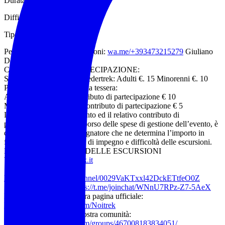
Durata: 5 ore
Difficoltà: E escursionistico
Tipologia escursione: Anello
Per informazioni e prenotazioni:
wa.me/+393473215279
Giuliano
Della Posta guida AEV
CONTRIBUTO DI PARTECIPAZIONE:
Se in possesso di tessera Federtrek: Adulti €. 15 Minorenni €. 10
Per chi deve sottoscrivere la tessera:
Adulti €.15 tessera + contributo di partecipazione € 10
Minorenni €. 5 tessera + contributo di partecipazione € 5
L’organizzazione dell’evento ed il relativo contributo di
partecipazione, quale rimborso delle spese di gestione dell’evento, è
competenza dell’accompagnatore che ne determina l’importo in
funzione dei diversi livelli di impegno e difficoltà delle escursioni.
ELENCO COMPLETO DELLE ESCURSIONI
Visita il sito:
www.noitrek.it
Seguici su WhatsApp:
https://whatsapp.com/channel/0029VaKTxxl42DckETtfeO0Z
Seguici su Telegram:
https://t.me/joinchat/WNnU7RPz-Z7-5AeX
Metti “mi piace” alla nostra pagina ufficiale:
https://www.facebook.com/Noitrek
Iscriviti al gruppo della nostra comunità:
https://www.facebook.com/groups/467008183834051/