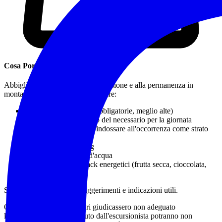
Cosa Portare / Abbigliamento
Abbigliamento idoneo a una escursione e alla permanenza in
montagna o in natura, in particolare:
Calzature da trekking
(obbligatorie, meglio alte)
Zaino adatto al trasporto del necessario per la giornata
Capo impermeabile da indossare all'occorrenza come strato
più esterno protettivo
Bastoncini da trekking
Almeno 1 litro e 1/2 d'acqua
Pranzo al sacco e snack energetici (frutta secca, cioccolata,
barrette)
Sono a disposizione per suggerimenti e indicazioni utili.
Qualora gli accompagnatori giudicassero non adeguato
l'equipaggiamento posseduto dall'escursionista potranno non