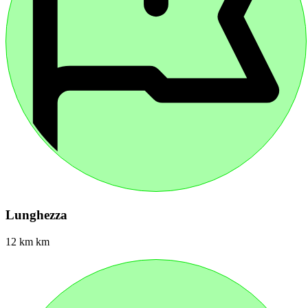
Lunghezza
12 km km