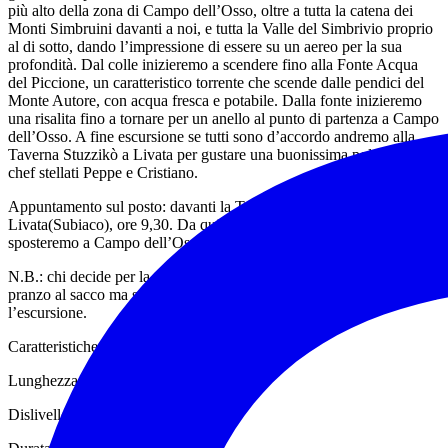
più alto della zona di Campo dell’Osso, oltre a tutta la catena dei
Monti Simbruini davanti a noi, e tutta la Valle del Simbrivio proprio
al di sotto, dando l’impressione di essere su un aereo per la sua
profondità. Dal colle inizieremo a scendere fino alla Fonte Acqua
del Piccione, un caratteristico torrente che scende dalle pendici del
Monte Autore, con acqua fresca e potabile. Dalla fonte inizieremo
una risalita fino a tornare per un anello al punto di partenza a Campo
dell’Osso. A fine escursione se tutti sono d’accordo andremo alla
Taverna Stuzzikò a Livata per gustare una buonissima polenta degli
chef stellati Peppe e Cristiano.
Appuntamento sul posto: davanti la Taverna Stuzzikò,
Livata(Subiaco), ore 9,30. Da qui dopo incontro e sosta bar ci
sposteremo a Campo dell’Osso per altri 15 minuti.
N.B.: chi decide per la polenta a fine escursione non porterà il
pranzo al sacco ma solamente piccoli spuntini da consumare durante
l’escursione.
Caratteristiche tecniche escursione:
Lunghezza: 12 km
Dislivello: 400 mt