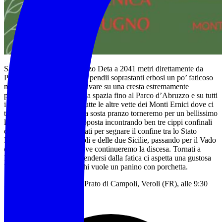
Saliremo sulla cima del Pizzo Deta a 2041 metri direttamente da
Prato di Campoli per i suoi pendii soprastanti erbosi un po’ faticoso
ma che ci permetterà di arrivare su una cresta estremamente
panoramica da dove la vista spazia fino al Parco d’Abruzzo e su tutti
i Monti Simbruini oltre a tutte le altre vette dei Monti Ernici dove ci
troviamo. Da qui dopo una sosta pranzo torneremo per un bellissimo
lungo anello dalla parte opposta incontrando ben tre cippi confinali
che all’epoca venivano usati per segnare il confine tra lo Stato
Pontificio, Regno di Napoli e delle due Sicilie, passando per il Vado
di Veroli a 1640 mt, da dove continueremo la discesa. Tornati a
Prato di Campoli, per riprendersi dalla fatica ci aspetta una gustosa
birra e patatine oltre per chi vuole un panino con porchetta.
Appuntamento sul posto: Prato di Campoli, Veroli (FR), alle 9:30