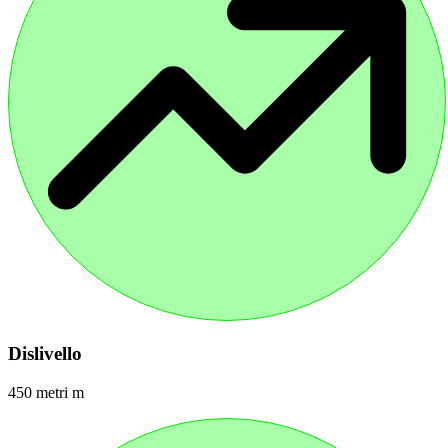
Dislivello
450 metri m