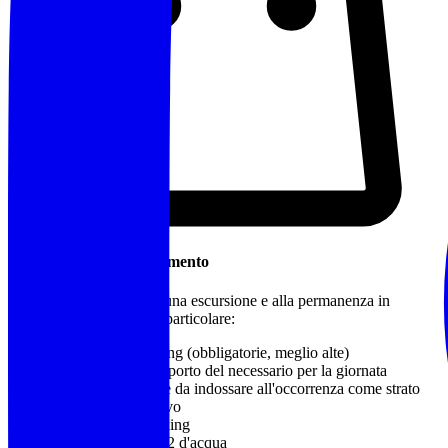
Cosa Portare / Abbigliamento
Abbigliamento idoneo a una escursione e alla permanenza in
montagna o in natura, in particolare:
Calzature da trekking
(obbligatorie, meglio alte)
Zaino adatto al trasporto del necessario per la giornata
Capo impermeabile da indossare all'occorrenza come strato
più esterno protettivo
Bastoncini da trekking
Almeno 1 litro e 1/2 d'acqua