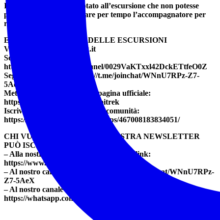
Il partecipante già prenotato all’escursione che non potesse
partecipare, dovrà avvisare per tempo l’accompagnatore per
ragioni organizzative.
ELENCO COMPLETO DELLE ESCURSIONI
Visita il sito: www.noitrek.it
Seguici su WhatsApp:
https://whatsapp.com/channel/0029VaKTxxl42DckETtfeO0Z
Seguici su Telegram: https://t.me/joinchat/WNnU7RPz-Z7-
5AeX
Metti “mi piace” alla nostra pagina ufficiale:
https://www.facebook.com/Noitrek
Iscriviti al gruppo della nostra comunità:
https://www.facebook.com/groups/467008183834051/
CHI VUOLE RICEVERE LA NOSTRA NEWSLETTER
PUÒ ISCRIVERSI:
– Alla nostra mailing list tramite questo link:
https://www.noitrek.it/newsletter/
– Al nostro canale Telegram: https://t.me/joinchat/WNnU7RPz-
Z7-5AeX
– Al nostro canale whatsapp:
https://whatsapp.com/channel/0029VaKTxxl42DckETtfeO0Z