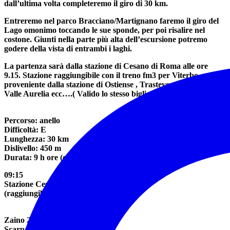
dall’ultima volta completeremo il giro di 30 km.
Entreremo nel parco Bracciano/Martignano faremo il giro del
Lago omonimo toccando le sue sponde, per poi risalire nel
costone. Giunti nella parte più alta dell’escursione potremo
godere della vista di entrambi i laghi.
La partenza sarà dalla stazione di Cesano di Roma alle ore
9.15. Stazione raggiungibile con il treno fm3 per Viterbo
proveniente dalla stazione di Ostiense , Trastevere , San Pietro ,
Valle Aurelia ecc….( Valido lo stesso biglietto urbano)
Percorso: anello
Difficoltà: E
Lunghezza: 30 km
Dislivello: 450 m
Durata: 9 h ore (comprese soste)
09:15
Stazione Cesano di Roma
(raggiungibile da Roma con FS)
Zaino 20/30 litri
Scarpa da trekking