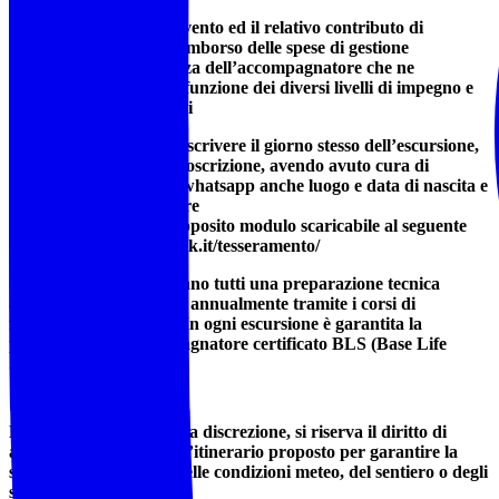
L’organizzazione dell’evento ed il relativo contributo di
partecipazione, quale rimborso delle spese di gestione
dell’evento, è competenza dell’accompagnatore che ne
determina l’importo in funzione dei diversi livelli di impegno e
difficoltà delle escursioni
La tessera si potrà sottoscrivere il giorno stesso dell’escursione,
durata 365 gg dalla sottoscrizione, avendo avuto cura di
indicare nel messaggio whatsapp anche luogo e data di nascita e
di compilare e presentare
all’accompagnatore l’apposito modulo scaricabile al seguente
link: https://www.noitrek.it/tesseramento/
Gli accompagnatori hanno tutti una preparazione tecnica
adeguata ed aggiornata annualmente tramite i corsi di
formazione Federtrek. In ogni escursione è garantita la
presenza di un accompagnatore certificato BLS (Base Life
Support).
❗
L’accompagnatore, a sua discrezione, si riserva il diritto di
annullare o modificare l’itinerario proposto per garantire la
sicurezza, in funzione delle condizioni meteo, del sentiero o degli
stessi partecipanti.