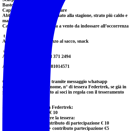
Bastoncini da trekking
Cappello, occhiali e crema solare
Abbigliamento a strati adeguato alla stagione, strato più caldo e
maglia di ricambio
Capo impermeabile e giacca a vento da indossare all’occorrenza
️ t
Acqua (almeno 1,5l), pranzo al sacco, snack
♀️
AEV Gianni Onorati 328 371 2494
AEV Agnese Svampa 3381014571
Contatti preferibilmente tramite messaggio whatsapp
comunicando nome, cognome, n° di tessera Federtrek, se già in
possesso. Evento riservato ai soci in regola con il tesseramento
-Se in possesso di tessera Federtrek:
Adulti € 15 , minorenni € 10
-Per chi deve sottoscrivere la tessera:
Adulti € 15 tessera + contributo di partecipazione € 10
Minorenni € 10 tessera + contributo partecipazione €5