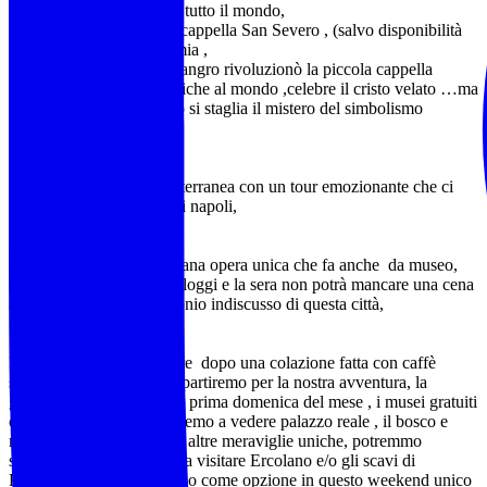
che la rendono famosa in tutto il mondo,
E poi la nostra visita alla cappella San Severo , (salvo disponibilità
biglietti) scrigno di alchimia ,
Nel 1700 Raimondo di Sangro rivoluzionò la piccola cappella
commisionando opere uniche al mondo ,celebre il cristo velato …ma
vedremo che tutto intorno si staglia il mistero del simbolismo
esoterico…
Non mancherà napoli sotterranea con un tour emozionante che ci
condurrà nel sottosuolo di napoli,
Prenderemo la metropolitana opera unica che fa anche da museo,
andremo a prendere gli alloggi e la sera non potrà mancare una cena
a base della pizza patrimonio indiscusso di questa città,
La mattina del 2 novembre dopo una colazione fatta con caffè
sfogliatelle e altre delizie partiremo per la nostra avventura, la
giornata coinciderà con la prima domenica del mese , i musei gratuiti
ci apriranno le porte, andremo a vedere palazzo reale , il bosco e
museo di Capodimonte, e altre meraviglie uniche, potremmo
scegliere anche di andare a visitare Ercolano e/o gli scavi di
Pompei…questo lo terremo come opzione in questo weekend unico