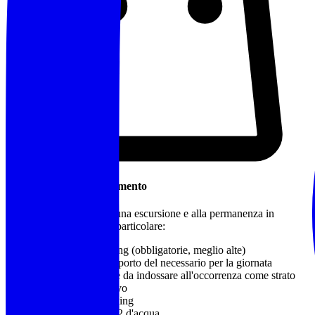
Cosa Portare / Abbigliamento
Abbigliamento idoneo a una escursione e alla permanenza in
montagna o in natura, in particolare:
Calzature da trekking
(obbligatorie, meglio alte)
Zaino adatto al trasporto del necessario per la giornata
Capo impermeabile da indossare all'occorrenza come strato
più esterno protettivo
Bastoncini da trekking
Almeno 1 litro e 1/2 d'acqua