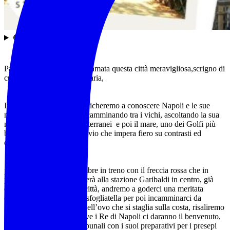
🟠 𝗗𝗘𝗦𝗖𝗥𝗜𝗭𝗜𝗢𝗡𝗘
Partenope , così veniva chiamata questa città meravigliosa,scrigno di
cultura e traduzione millenaria,
Il weekend sei santi lo dedicheremo a conoscere Napoli e le sue
meraviglie, la sua magia, camminando tra i vichi, ascoltando la sua
musica, i suoi sapori mediterranei e poi il mare, uno dei Golfi più
belli al mondo con il Vesuvio che impera fiero su contrasti ed
equilibri unici,
partiremo sabato 1 novembre in treno con il freccia rossa che in
poco più di un ora ci porterà alla stazione Garibaldi in centro, già
entreremo nel vivo della città, andremo a goderci una meritata
colazione fatta da caffè e sfogliatella per poi incamminarci da
Mergellina con il castel dell’ovo che si staglia sulla costa, risaliremo
a piazza del plebiscito dove i Re di Napoli ci daranno il benvenuto,
Andremo poi a via dei tribunali con i suoi preparativi per i presepi