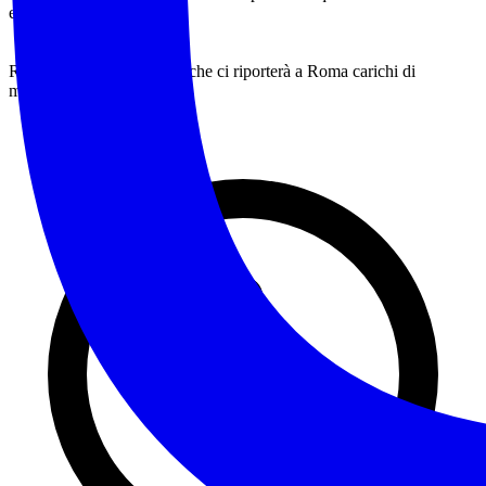
e speciale 💚 🥾
Riprenderemo poi il treno che ci riporterà a Roma carichi di
meraviglia e sorrisi