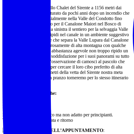
Partiremo direttamente dallo Chalet del Sirente a 1156 metri dai
Pratoni del Sirente, ristrutturato da pochi anni dopo un incendio che
lo distrusse, per salire inizialmente nella Valle del Condotto fino
all’incrocio con il percorso per il Canalone Maiori nel Bosco di
Canale dove prenderemo a sinistra il sentiero per la selvaggia Valle
Lupara che ci farà salire ripidi nel canale in un ambiente suggestivo
fino alla cresta soprastante che separa la Valle Lupara dal Canalone
Maiori. L’ambiente è rigorosamente di alta montagna con qualche
pietraia ma su un sentiero abbastanza agevole non troppo ripido un
po’ faticoso ma di grande soddisfazione per i suoi panorami su tutto
l’Abruzzo e non di rado l’osservazione di camosci al pascolo che
durante il giorno salgono per cercare il loro cibo preferito di alta
quota al fresco dei 2348 metri della vetta del Sirente nostra meta
principale. Qui dopo sosta pranzo torneremo per lo stesso itinerario
al punto di partenza.
🥾
Caratteristiche tecniche:
Lunghezza: 12 km
Dislivello: 1200 metri
Durata: 6 ore
Difficoltà: E escursionistico ma non adatto per principianti.
Tipologia escursione: andata e ritorno
ORA E LUOGO DELL’APPUNTAMENTO
: