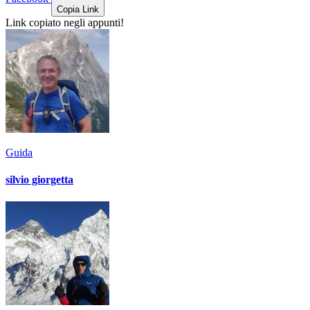
Copia Link
Link copiato negli appunti!
Guida
silvio giorgetta