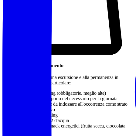
Cosa Portare / Abbigliamento
Abbigliamento idoneo a una escursione e alla permanenza in
montagna o in natura, in particolare:
Calzature da trekking
(obbligatorie, meglio alte)
Zaino adatto al trasporto del necessario per la giornata
Capo impermeabile da indossare all'occorrenza come strato
più esterno protettivo
Bastoncini da trekking
Almeno 1 litro e 1/2 d'acqua
Pranzo al sacco e snack energetici (frutta secca, cioccolata,
barrette)