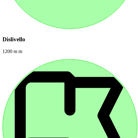
Dislivello
1200 m m