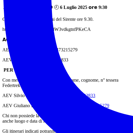
📌 𝗣𝗨𝗡𝗧𝗢 𝗥𝗜𝗧𝗥𝗢𝗩𝗢 🕘
6 Luglio 2025 𝗼𝗿𝗲 9:30
Chalet del Sirente ai Pratoni del Sirente ore 9.30.
https://maps.app.goo.gl/hP8W3vdkgtnfPKeCA
𝗔𝗖𝗖𝗢𝗠𝗣𝗔𝗚𝗡𝗔𝗧𝗢𝗥𝗜:
AEV Giuliano Della Posta 3473215279
AEV Silvio Giorgetta 3927233833
PER PRENOTARE:
Con messaggio Whatsapp indicare nome, cognome, n° tessera
Federtrek dei partecipanti al numero:
AEV Silvio Giorgetta
http://wa.me/+3927233833
AEV Giuliano Della Posta
http://wa.me/+393473215279
Chi non possiede la tessera dovrà indicare nel messaggio Whatsapp
anche luogo e data di nascita.
Gli itinerari indicati potranno subire variazioni in base alle