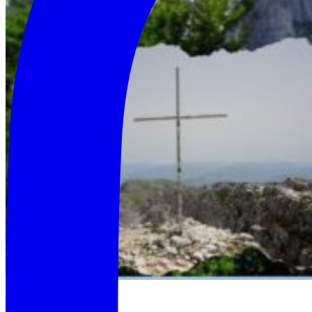
🟠 𝗗𝗘𝗦𝗖𝗥𝗜𝗭𝗜𝗢𝗡𝗘: