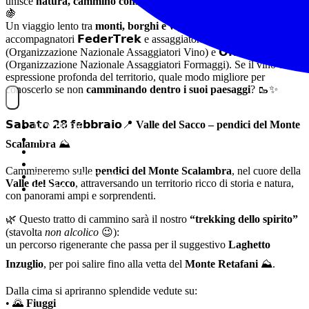
unisce
natura, cammino consapevole e 𝗽𝗮𝘀𝘀𝗶𝗼𝗻𝗲 𝗽𝗲𝗿 𝗶𝗹 𝘃𝗶𝗻𝗼
🍇
Un viaggio lento tra
monti, borghi e vigne
, in compagnia di
accompagnatori 𝗙𝗲𝗱𝗲𝗿𝗧𝗿𝗲𝗸 e assaggiatori 𝗢𝗡𝗔𝗩
(Organizzazione Nazionale Assaggiatori Vino) e 𝗢𝗡𝗔𝗙
(Organizzazione Nazionale Assaggiatori Formaggi). Se il vino è
espressione profonda del territorio, quale modo migliore per
conoscerlo se non
camminando dentro i suoi paesaggi
? 🥾✨
𝗦𝗮𝗯𝗮𝘁𝗼 𝟮𝟴 𝗳𝗲𝗯𝗯𝗿𝗮𝗶𝗼📍
Valle del Sacco – pendici del Monte
NOITREK
ESCURSIONI
Scalambra
⛰️
GIORNALIERI
VIAGGI
Cammineremo sulle
pendici del Monte Scalambra
, nel cuore della
TESSERAMENTO
Valle del Sacco
, attraversando un territorio ricco di storia e natura,
STAFF
con panorami ampi e sorprendenti.
🌿 Questo tratto di cammino sarà il nostro
“trekking dello spirito”
(stavolta
non alcolico
😉):
un percorso rigenerante che passa per il suggestivo
Laghetto
Inzuglio
, per poi salire fino alla vetta del
Monte Retafani
⛰️.
Dalla cima si apriranno splendide vedute su:
• 🌄
Fiuggi