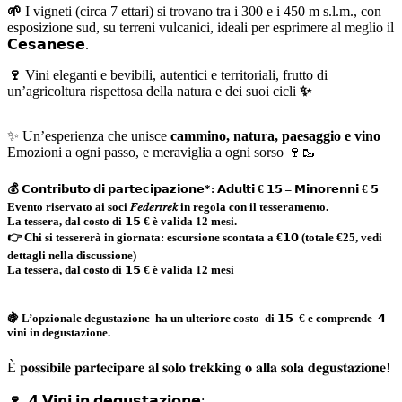
🌱
I vigneti (circa 7 ettari) si trovano tra i 300 e i 450 m s.l.m., con
esposizione sud, su terreni vulcanici, ideali per esprimere al meglio il
𝗖𝗲𝘀𝗮𝗻𝗲𝘀𝗲.
🍷
Vini eleganti e bevibili, autentici e territoriali, frutto di
un’agricoltura rispettosa della natura e dei suoi cicli
✨
✨ Un’esperienza che unisce
cammino, natura, paesaggio e vino
Emozioni a ogni passo, e meraviglia a ogni sorso 🍷🥾
💰 𝗖𝗼𝗻𝘁𝗿𝗶𝗯𝘂𝘁𝗼 𝗱𝗶 𝗽𝗮𝗿𝘁𝗲𝗰𝗶𝗽𝗮𝘇𝗶𝗼𝗻𝗲*:
𝗔𝗱𝘂𝗹𝘁𝗶 € 𝟭𝟱 – 𝗠𝗶𝗻𝗼𝗿𝗲𝗻𝗻𝗶 € 𝟱
Evento riservato ai soci 𝐹𝑒𝑑𝑒𝑟𝑡𝑟𝑒𝑘 in regola con il tesseramento.
La tessera, dal costo di 𝟭𝟱 € è valida 12 mesi.
👉 Chi si tessererà in giornata: escursione scontata a €𝟭𝟬 (totale €25, vedi
dettagli nella discussione)
La tessera, dal costo di 𝟭𝟱 € è valida 12 mesi
🍇 L’opzionale degustazione ha un ulteriore costo di 𝟭𝟱 € e comprende 𝟰
vini in degustazione.
È 𝐩𝐨𝐬𝐬𝐢𝐛𝐢𝐥𝐞 𝐩𝐚𝐫𝐭𝐞𝐜𝐢𝐩𝐚𝐫𝐞 𝐚𝐥 𝐬𝐨𝐥𝐨 𝐭𝐫𝐞𝐤𝐤𝐢𝐧𝐠 𝐨 𝐚𝐥𝐥𝐚 𝐬𝐨𝐥𝐚 𝐝𝐞𝐠𝐮𝐬𝐭𝐚𝐳𝐢𝐨𝐧𝐞!
🍷
𝟰 𝗩𝗶𝗻𝗶 𝗶𝗻 𝗱𝗲𝗴𝘂𝘀𝘁𝗮𝘇𝗶𝗼𝗻𝗲: