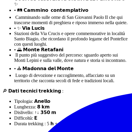
✨
• 🛤️ 𝗖𝗮𝗺𝗺𝗶𝗻𝗼 𝗰𝗼𝗻𝘁𝗲𝗺𝗽𝗹𝗮𝘁𝗶𝘃𝗼
Camminando sulle orme di San Giovanni Paolo II che qui
trascorse momenti di preghiera e riposo immerso nella quiete.
• ✨ 𝗩𝗶𝗮 𝗟𝘂𝗰𝗶𝘀
Stazioni della Via Crucis e opere commemorative in località
Santo Biagio, che ricordano il profondo legame del Pontefice
con questi luoghi.
• 🌄 𝗠𝗼𝗻𝘁𝗲 𝗥𝗲𝘁𝗮𝗳𝗮𝗻𝗶
Il punto più suggestivo del percorso: sguardo aperto sui
Monti Lepini e sulla valle, dove natura e storia si incontrano.
• ⛪ 𝗠𝗮𝗱𝗼𝗻𝗻𝗮 𝗱𝗲𝗹 𝗠𝗼𝗻𝘁𝗲
Luogo di devozione e raccoglimento, affacciato su un
territorio che racconta secoli di fede e tradizioni locali.
🔎 𝗗𝗮𝘁𝗶 𝘁𝗲𝗰𝗻𝗶𝗰𝗶 𝘁𝗿𝗲𝗸𝗸𝗶𝗻𝗴 :
Tipologia: 𝗔𝗻𝗲𝗹𝗹𝗼
Lunghezza: 𝟴 𝗸𝗺
Dislivello: ↑↓ 𝟯𝟱𝟬 𝗺
Difficoltà: 𝗘
Durata trekking : 5 𝗵 + 𝑠𝑜𝑠𝑡𝑒