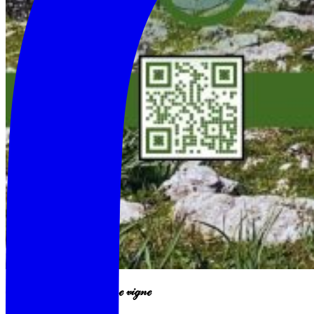
ℰ𝓃ℴ𝓉𝓇ℯ𝓀𝓀𝒾𝓃ℊ 𝓉𝓇𝒶 𝓈ℯ𝓃𝓉𝒾ℯ𝓇𝒾 ℯ 𝓋𝒾ℊ𝓃
ℯ