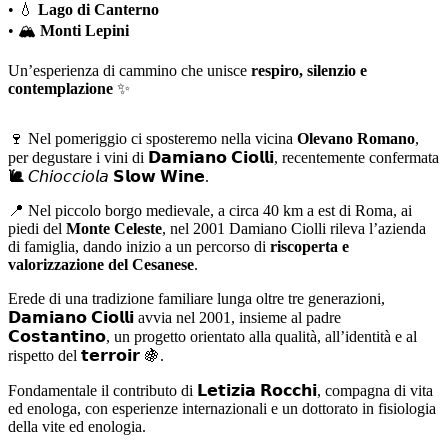
• 💧
Lago di Canterno
• 🏔️
Monti Lepini
Un’esperienza di cammino che unisce
respiro, silenzio e
contemplazione
✨
🍷 Nel pomeriggio ci sposteremo nella vicina
Olevano Romano
,
per degustare i vini di
𝗗𝗮𝗺𝗶𝗮𝗻𝗼 𝗖𝗶𝗼𝗹𝗹𝗶
, recentemente confermata
🐌
𝘊𝘩𝘪𝘰𝘤𝘤𝘪𝘰𝘭𝘢 𝗦𝗹𝗼𝘄 𝗪𝗶𝗻𝗲.
📍 Nel piccolo borgo medievale, a circa 40 km a est di Roma, ai
piedi del
Monte Celeste
, nel 2001 Damiano Ciolli rileva l’azienda
di famiglia, dando inizio a un percorso di
riscoperta e
valorizzazione del Cesanese
.
Erede di una tradizione familiare lunga oltre tre generazioni,
𝗗𝗮𝗺𝗶𝗮𝗻𝗼 𝗖𝗶𝗼𝗹𝗹𝗶 avvia nel 2001, insieme al padre
𝗖𝗼𝘀𝘁𝗮𝗻𝘁𝗶𝗻𝗼, un progetto orientato alla qualità, all’identità e al
rispetto del 𝘁𝗲𝗿𝗿𝗼𝗶𝗿 🍇.
Fondamentale il contributo di 𝗟𝗲𝘁𝗶𝘇𝗶𝗮 𝗥𝗼𝗰𝗰𝗵𝗶, compagna di vita
ed enologa, con esperienze internazionali e un dottorato in fisiologia
della vite ed enologia.