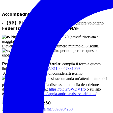
𝗔𝗰𝗰𝗼𝗺𝗽𝗮𝗴𝗻𝗮𝘁𝗼𝗿𝗶:
• 【𝟯𝗣】𝗣𝗶𝗲𝘁𝗿𝗼 𝗣𝗮𝗼𝗹𝗼 𝗣𝗮𝗿𝗶𝘀, accompagnatore volontario
𝗙𝗲𝗱𝗲𝗿𝗧𝗿𝗲𝗸 e assaggiatore 𝗢𝗡𝗔𝗩 e 𝗢𝗡𝗔𝗙
Numero massimo di partecipanti: 20 (attività riservata ai
maggiorenni).
L’evento sarà confermato con un numero minimo di 6 iscritti.
Posti limitati — prenota subito per non perdere questo
enotrekking!
𝗣𝗿𝗲𝗻𝗼𝘁𝗮𝘇𝗶𝗼𝗻𝗲 𝗼𝗯𝗯𝗹𝗶𝗴𝗮𝘁𝗼𝗿𝗶𝗮: compila il form a questo
link:
https://form.jotform.com/231196657831059
Attendi 𝗰𝗼𝗻𝗳𝗲𝗿𝗺𝗮 prima di considerarti iscritto.
Prima della prenotazione si raccomanda un’attenta lettura del
post “Informazioni utili” nella discussione o nella descrizione
dell’uscita sul sito 𝐹𝑒𝑑𝑒𝑟𝑡𝑟𝑒𝑘:
https://bit.ly/3WDV1ro
o sul sito
𝘕𝘰𝘪𝘵𝘳𝘦𝘬:
https://noitrek.it/…/lappia-antica-e-riserva-della…/
𝗜𝗻𝗳𝗼: 𝟯𝟯𝟵 𝟴𝟵𝟬𝟰𝟮𝟯𝟬
WhatsApp:
https://wa.me/3398904230