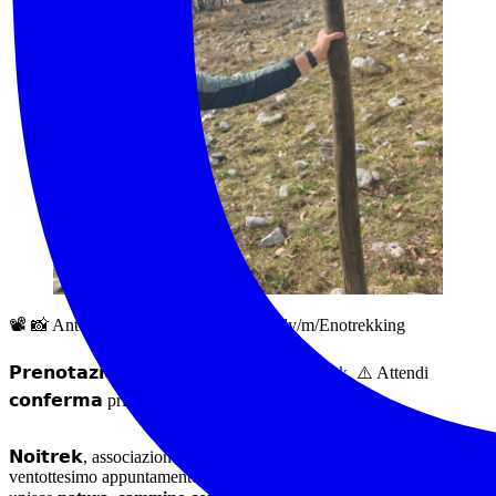
📽️ 📸 Anteprima fotografica: https://bit.ly/m/Enotrekking
𝗣𝗿𝗲𝗻𝗼𝘁𝗮𝘇𝗶𝗼𝗻𝗶:
compila il form a questo
link
. ⚠️ Attendi
𝗰𝗼𝗻𝗳𝗲𝗿𝗺𝗮 prima di considerarti iscritto.
𝗡𝗼𝗶𝘁𝗿𝗲𝗸, associazione affiliata 𝗙𝗲𝗱𝗲𝗿𝗧𝗿𝗲𝗸, propone il
ventottesimo appuntamento di
enotrekking
, un’esperienza che