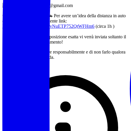
Email: 3Pwinetours@gmail.com
𝗖𝗢𝗠𝗘 𝗔𝗥𝗥𝗜𝗩𝗔𝗥𝗘: 🚗 Per avere un’idea della distanza in auto
da Roma utilizzare il seguente link:
https://maps.app.goo.gl/UvNuETP752QtWFHm6
(circa 1h )
📣 ATTENZIONE!
La posizione esatta vi verrà inviata soltanto il
giorno prima dell’appuntamento!
Ricordatevi sempre di bere responsabilmente e di non farlo qualora
dobbiate mettervi alla guida.