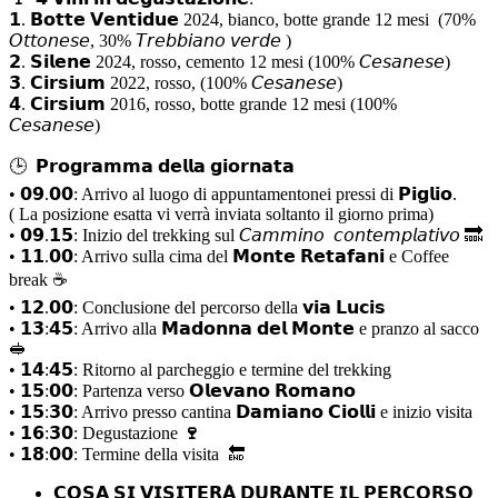
𝟭. 𝗕𝗼𝘁𝘁𝗲 𝗩𝗲𝗻𝘁𝗶𝗱𝘂𝗲 2024, bianco, botte grande 12 mesi (70%
𝘖𝘵𝘵𝘰𝘯𝘦𝘴𝘦, 30% 𝘛𝘳𝘦𝘣𝘣𝘪𝘢𝘯𝘰 𝘷𝘦𝘳𝘥𝘦 )
𝟮. 𝗦𝗶𝗹𝗲𝗻𝗲 2024, rosso, cemento 12 mesi (100% 𝘊𝘦𝘴𝘢𝘯𝘦𝘴𝘦)
𝟯. 𝗖𝗶𝗿𝘀𝗶𝘂𝗺 2022, rosso, (100% 𝘊𝘦𝘴𝘢𝘯𝘦𝘴𝘦)
𝟰. 𝗖𝗶𝗿𝘀𝗶𝘂𝗺 2016, rosso, botte grande 12 mesi (100%
𝘊𝘦𝘴𝘢𝘯𝘦𝘴𝘦)
🕒 𝗣𝗿𝗼𝗴𝗿𝗮𝗺𝗺𝗮 𝗱𝗲𝗹𝗹𝗮 𝗴𝗶𝗼𝗿𝗻𝗮𝘁𝗮
• 𝟬𝟵.𝟬𝟬: Arrivo al luogo di appuntamentonei pressi di 𝗣𝗶𝗴𝗹𝗶𝗼.
( La posizione esatta vi verrà inviata soltanto il giorno prima)
• 𝟬𝟵.𝟭𝟱: Inizio del trekking sul 𝘊𝘢𝘮𝘮𝘪𝘯𝘰 𝘤𝘰𝘯𝘵𝘦𝘮𝘱𝘭𝘢𝘵𝘪𝘷𝘰 🔜
• 𝟭𝟭.𝟬𝟬: Arrivo sulla cima del
𝗠𝗼𝗻𝘁𝗲 𝗥𝗲𝘁𝗮𝗳𝗮𝗻𝗶
e Coffee
break ☕
• 𝟭𝟮.𝟬𝟬: Conclusione del percorso della 𝘃𝗶𝗮 𝗟𝘂𝗰𝗶𝘀
• 𝟭𝟯:𝟰𝟱: Arrivo alla 𝗠𝗮𝗱𝗼𝗻𝗻𝗮 𝗱𝗲𝗹 𝗠𝗼𝗻𝘁𝗲 e pranzo al sacco
🥪
• 𝟭𝟰:𝟰𝟱: Ritorno al parcheggio e termine del trekking
• 𝟭𝟱:𝟬𝟬: Partenza verso 𝗢𝗹𝗲𝘃𝗮𝗻𝗼 𝗥𝗼𝗺𝗮𝗻𝗼
• 𝟭𝟱:𝟯𝟬: Arrivo presso cantina 𝗗𝗮𝗺𝗶𝗮𝗻𝗼 𝗖𝗶𝗼𝗹𝗹𝗶 e inizio visita
• 𝟭𝟲:𝟯𝟬: Degustazione
🍷
• 𝟭𝟴:𝟬𝟬: Termine della visita 🔚
𝗖𝗢𝗦𝗔 𝗦𝗜 𝗩𝗜𝗦𝗜𝗧𝗘𝗥𝗔̀ 𝗗𝗨𝗥𝗔𝗡𝗧𝗘 𝗜𝗟 𝗣𝗘𝗥𝗖𝗢𝗥𝗦𝗢