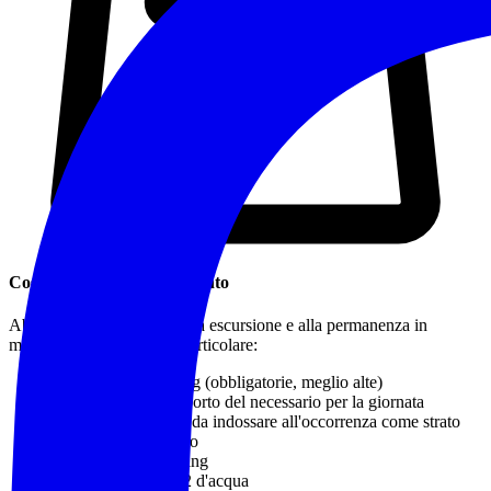
Cosa Portare / Abbigliamento
Abbigliamento idoneo a una escursione e alla permanenza in
montagna o in natura, in particolare:
Calzature da trekking
(obbligatorie, meglio alte)
Zaino adatto al trasporto del necessario per la giornata
Capo impermeabile da indossare all'occorrenza come strato
più esterno protettivo
Bastoncini da trekking
Almeno 1 litro e 1/2 d'acqua