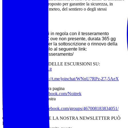
o modificare l’itinerario proposto per garantire la sicurezza, in
funzione delle condizioni meteo, del sentiero o degli stessi
partecipanti.
TESSERAMENTO:
Evento riservato ai soci in regola con il tesseramento
(tessera Federtrek 15 € ove non presente, durata 365 gg
dalla sottoscrizione). Per la sottoscrizione o rinnovo della
tessera scarica il modulo al seguente link:
https://www.noitrek.it/tesseramento/
ELENCO COMPLETO DELLE ESCURSIONI SU:
Visita il sito:
www.noitrek.it
Seguici su Telegram:
https://t.me/joinchat/WNnU7RPz-Z7-5AeX
Metti “mi piace” alla nostra pagina
ufficiale:
https://www.facebook.com/Noitrek
Iscriviti al gruppo della nostra
comunità:
https://www.facebook.com/groups/467008183834051/
CHI VUOLE RICEVERE LA NOSTRA NEWSLETTER PUÒ
ISCRIVERSI: