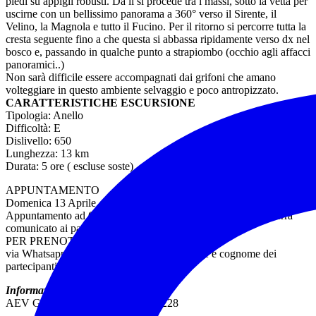
piedi su appigli robusti. Da li si procede tra i massi, sotto la vetta per
uscirne con un bellissimo panorama a 360° verso il Sirente, il
Velino, la Magnola e tutto il Fucino. Per il ritorno si percorre tutta la
cresta seguente fino a che questa si abbassa ripidamente verso dx nel
bosco e, passando in qualche punto a strapiombo (occhio agli affacci
panoramici..)
Non sarà difficile essere accompagnati dai grifoni che amano
volteggiare in questo ambiente selvaggio e poco antropizzato.
CARATTERISTICHE ESCURSIONE
Tipologia: Anello
Difficoltà: E
Dislivello: 650
Lunghezza: 13 km
Durata: 5 ore ( escluse soste)
APPUNTAMENTO
Domenica 13 Aprile, ore 9.30
Appuntamento ad Ovindoli, ingresso paese. Luogo preciso verrà
comunicato ai partecipanti.
PER PRENOTARE
via Whatsapp 333-9652228/ indicando nome e cognome dei
partecipanti, n° tessera Federtrek
Informazioni e contatti
AEV Giulia Giuliani Tel 333-9652228