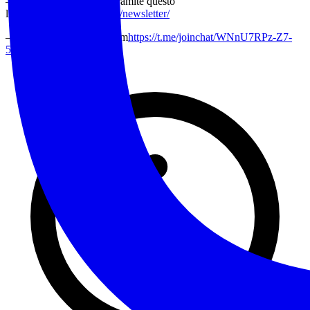
– Alla nostra mailing list tramite questo
link:
https://www.noitrek.it/newsletter/
– Al nostro canale Telegram
https://t.me/joinchat/WNnU7RPz-Z7-
5AeX