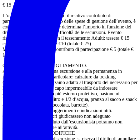
€ 15
L’organizzazione dell’evento ed il relativo contributo di
partecipazione, quale rimborso delle spese di gestione dell’evento, è
competenza dell’AEV che ne determina l’importo in funzione dei
diversi livelli di impegno e difficoltà delle escursioni. Evento
riservato ai soci in regola con il tesseramento Adulti: tessera € 15 +
contributo di partecipazione €10 (totale € 25)
Minorenni: tessera € 10 + contributo di partecipazione € 5 (totale €
15)
COSA PORTARE / ABBIGLIAMENTO:
Abbigliamento idoneo a una escursione e alla permanenza in
montagna o in natura, in particolare: calzature da trekking
(obbligatorie meglio alte), zaino adatto al trasporto del necessario per
la giornata. Necessario un capo impermeabile da indossare
all’occorrenza come strato più esterno protettivo, bastoncini.
Raccomandato almeno 1 litro e 1/2 d’acqua, pranzo al sacco e snack
energetici (frutta secca, cioccolata, barrette).
Sono a disposizione per suggerimenti e indicazioni utili.
Qualora gli accompagnatori giudicassero non adeguato
l’equipaggiamento posseduto dall’escursionista potranno non
accettarne la partecipazione all’attività.
ANNULLAMENTO/MODIFICHE
L’accompagnatore, a sua discrezione, si riserva il diritto di annullare