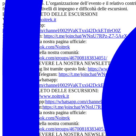
partecipazione euro 5. L’organizzazione dell’evento e il relativo cont
funzione dei diversi livelli di impegno e difficoltà delle escursioni.
ELENCO COMPLETO DELLE ESCURSIONI
Visita il sito:
www.noitrek.it
Seguici su WhatsApp:
https://whatsapp.com/channel/0029VaKTxxl42DckETtfeO0Z
Seguici su Telegram:
https://t.me/joinchat/WNnU7RPz-Z7-5AeX
Metti “mi piace” alla nostra pagina ufficiale:
https://www.facebook.com/Noitrek
Iscriviti al gruppo della nostra comunità:
https://www.facebook.com/groups/467008183834051/
CHI VUOLE RICEVERE LA NOSTRA NEWSLETTER PUÒ IS
– Alla nostra mailing list tramite questo link:
https://www.noitrek.it/ne
– Al nostro canale Telegram:
https://t.me/joinchat/WNnU7RPz-Z7-5
– Al nostro canale whatsapp:
https://whatsapp.com/channel/0029VaKTxxl42DckETtfeO0Z
ELENCO COMPLETO DELLE ESCURSIONI:
Visita il sito:
https://www.noitrek.it
Seguici su WhatsApp:
https://whatsapp.com/channel/0029VaKTxxl
Seguici su Telegram:
https://t.me/joinchat/WNnU7RPz-Z7-5AeX
Metti “mi piace” alla nostra pagina ufficiale:
https://www.facebook.com/Noitrek
Iscriviti al gruppo della nostra comunità:
https://www.facebook.com/groups/467008183834051/
CHI VUOLE RICEVERE LA NOSTRA NEWSLETTER PUÒ IS