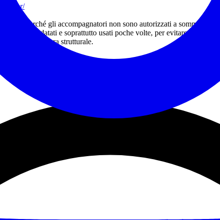
wsletter/
AeX
idolorifici, perché gli accompagnatori non sono autorizzati a somministrar
carponi molto datati e soprattutto usati poche volte, per evitare rotture de
conseguenza rottura strutturale.