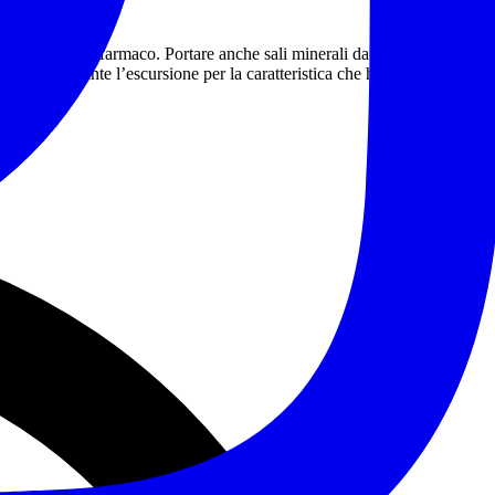
e alcun tipo di farmaco. Portare anche sali minerali da sciogliere in
llo scafo durante l’escursione per la caratteristica che hanno le