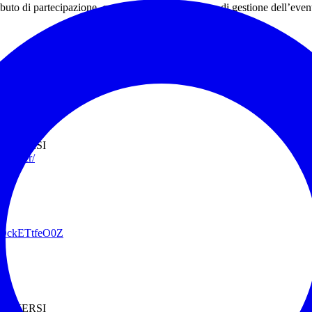
ributo di partecipazione, quale rimborso delle spese di gestione dell’e
CRIVERSI
wsletter/
AeX
42DckETtfeO0Z
CRIVERSI