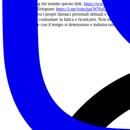
– Alla nostra mailing list tramite questo link:
https://www.noitrek.it/ne
– Al nostro canale Telegram:
https://t.me/joinchat/WNnU7RPz-Z7-5
Consigli utili: portarsi i propri farmaci personali abituali e anche ant
acqua utilissimi per contrastare la fatica e ricaricarsi. Non indossare s
plastiche interne che con il tempo si deteriorano e induriscono con la 