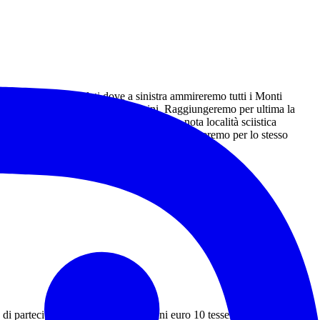
li da entrambi i lati dove a sinistra ammireremo tutti i Monti
acco nel frusinate con i Monti Lepini. Raggiungeremo per ultima la
alti dai 1780 metri di Campocatino una nota località sciistica
ima La Monna 1952 metri dopo sosta pranzo torneremo per lo stesso
to di partecipazione euro 10, minorenni euro 10 tessera + contributo di