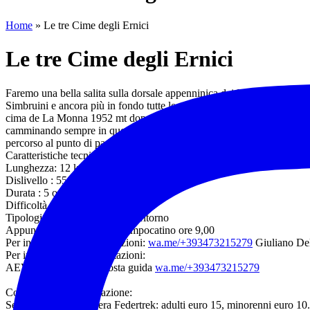
Home
»
Le tre Cime degli Ernici
Le tre Cime degli Ernici
Faremo una bella salita sulla dorsale appenninica dei Monti Ernici r
Simbruini e ancora più in fondo tutte le cime principali d’Abruzzo com
cima de La Monna 1952 mt dopo aver salito per prima la cima del Pizzo
camminando sempre in quota poco al di sotto dei 2000 metri con costant
percorso al punto di partenza.
Caratteristiche tecniche:
Lunghezza: 12 km
Dislivello : 550 mt
Durata : 5 ore
Difficoltà : escursionistico E
Tipologia escursione: andata e ritorno
Appuntamento sul posto: Campocatino ore 9,00
Per informazioni e prenotazioni:
wa.me/+393473215279
Giuliano De
Per informazioni e prenotazioni:
AEV- Giuliano Della Posta guida
wa.me/+393473215279
Contributo di partecipazione:
Se in possesso di tessera Federtrek: adulti euro 15, minorenni euro 10.