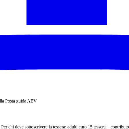
imanendo sempre in quota partendo da Campocatino con panorami ecceziona
presi Velino, Gran Sasso e Maiella mentre a destra tutta la valle del S
 del Diavolo 1935 mt e poi il Monte Fanfilli 1952 metri. Partiremo già 
e vista su tutti i versanti appenninici. Arrivati in vetta all’ultima c
lla Posta guida AEV
 Per chi deve sottoscrivere la tessera: adulti euro 15 tessera + contribu