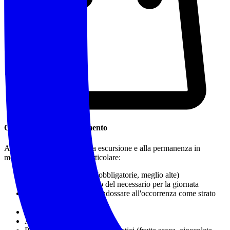
Cosa Portare / Abbigliamento
Abbigliamento idoneo a una escursione e alla permanenza in
montagna o in natura, in particolare:
Calzature da trekking
(obbligatorie, meglio alte)
Zaino adatto al trasporto del necessario per la giornata
Capo impermeabile da indossare all'occorrenza come strato
più esterno protettivo
Bastoncini da trekking
Almeno 1 litro e 1/2 d'acqua