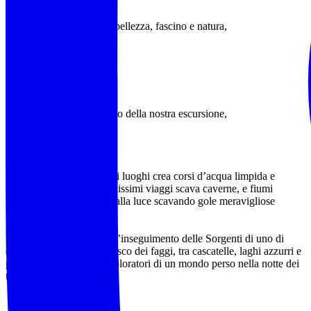
Giganti carsici scrigni di bellezza, fascino e natura,
Ci porteremo poi nel pieno della nostra escursione,
Il carsismo tipico di questi luoghi crea corsi d’acqua limpida e
purissima che dopo lunghissimi viaggi scava caverne, e fiumi
sotterranei fino ad uscire alla luce scavando gole meravigliose
Il nostro viaggio andrà all’inseguimento delle Sorgenti di uno di
questi corsi d’acqua al fresco dei faggi, tra cascatelle, laghi azzurri e
pareti calcaree saremo esploratori di un mondo perso nella notte dei
tempi,