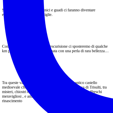
Salti su rocce, passaggi tecnici e guadi ci faranno diventare
esploratori di queste meraviglie.
Con chi vuol rimanere dopo l’escurisione ci sposteremo di qualche
km per arricchire la nostra giornata con una perla di rara bellezza…
Tra queste valli nel XII secolo fu costruito un antico castello
medioevale che poi divenne la meravigliosa Certosa di Trisulti, tra
misteri, chiostri e antiche biblioteche la scopriremo tra affreschi
meravigliosi , e ammireremo la stupenda farmacia perla del
rinascimento