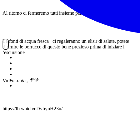
Al ritorno ci fermeremo tutti insieme per un aperitivo .
Le fonti di acqua fresca ci regaleranno un elisir di salute, potete
rifornire le borracce di questo bene prezioso prima di iniziare l
‘escursione
NOITREK
ESCURSIONI
GIORNALIERI
VIAGGI
TESSERAMENTO
Video trailer, 🎥💚
STAFF
https://fb.watch/eDvbynH23u/