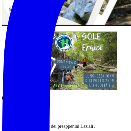
🟠 𝗗𝗘𝗦𝗖𝗥𝗜𝗭𝗜𝗢𝗡𝗘
I monti Ernici fanno parte dei preappenini Laziali ,