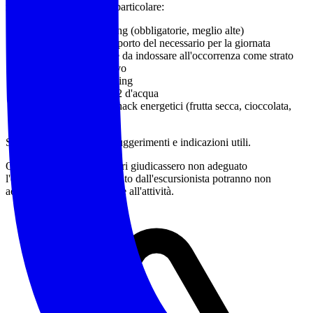
montagna o in natura, in particolare:
Calzature da trekking
(obbligatorie, meglio alte)
Zaino adatto al trasporto del necessario per la giornata
Capo impermeabile da indossare all'occorrenza come strato
più esterno protettivo
Bastoncini da trekking
Almeno 1 litro e 1/2 d'acqua
Pranzo al sacco e snack energetici (frutta secca, cioccolata,
barrette)
Sono a disposizione per suggerimenti e indicazioni utili.
Qualora gli accompagnatori giudicassero non adeguato
l'equipaggiamento posseduto dall'escursionista potranno non
accettarne la partecipazione all'attività.