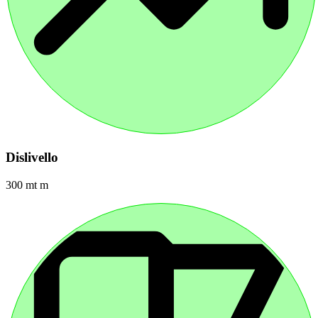
Dislivello
300 mt m