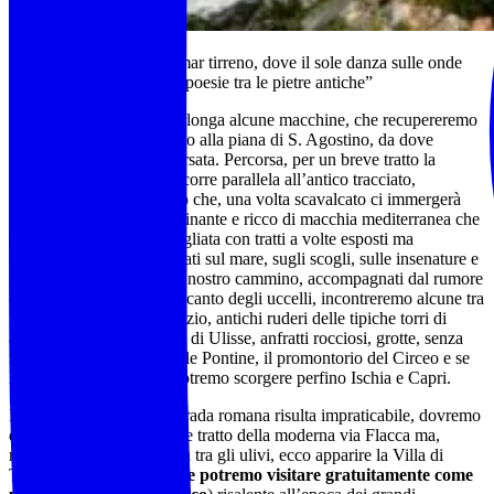
“Sperlonga, gioiello dal mar tirreno, dove il sole danza sulle onde
dorate e il vento sussurra poesie tra le pietre antiche”
La mattina lasciate a Sperlonga alcune macchine, che recupereremo
a fine percorso, arriveremo alla piana di S. Agostino, da dove
inizieremo la nostra traversata. Percorsa, per un breve tratto la
moderna via Flacca, che corre parallela all’antico tracciato,
arriveremo ad un cancello che, una volta scavalcato ci immergerà
nel nostro sentiero, affascinante e ricco di macchia mediterranea che
si snoda sulla costa frastagliata con tratti a volte esposti ma
suggestivi, perché affacciati sul mare, sugli scogli, sulle insenature e
sulle spiaggette. Lungo il nostro cammino, accompagnati dal rumore
delle onde del mare e dal canto degli uccelli, incontreremo alcune tra
le più belle Falesie del Lazio, antichi ruderi delle tipiche torri di
avvistamento della riviera di Ulisse, anfratti rocciosi, grotte, senza
mai perdere di vista le isole Pontine, il promontorio del Circeo e se
la giornata lo permette, potremo scorgere perfino Ischia e Capri.
Per alcuni tratti l’antica strada romana risulta impraticabile, dovremo
quindi percorrere un breve tratto della moderna via Flacca ma,
ripreso il sentiero nascosta tra gli ulivi, ecco apparire la Villa di
Tiberio, ricca di storia (
che potremo visitare gratuitamente come