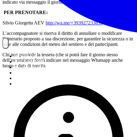
indicato via messaggio il giorno prima dell’escursione.
PER PRENOTARE:
Silvio Giorgetta AEV
http://wa.me/+393927233833
L’accompagnatore si riserva il diritto di annullare o modificare
l’itinerario proposto a sua discrezione, per garantire la sicurezza o in
base alle condizioni del meteo del sentiero e dei partecipanti.
Chi non possiede la tessera (che si potrà fare il giorno stesso
NOITREK
dell’escursione) dovrà indicare nel messaggio Whatsapp anche
ESCURSIONI
luogo e data di nascita.
GIORNALIERI
VIAGGI
TESSERAMENTO
STAFF