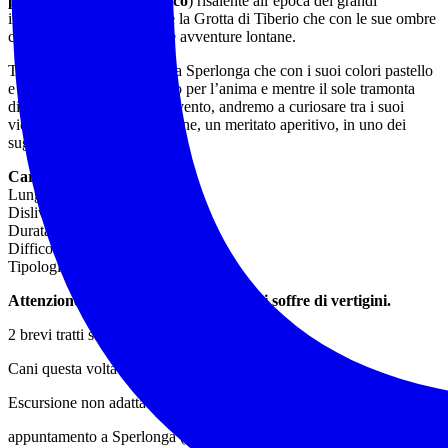
pure il museo archeologico
) risalente all’epoca dei grandi
imperatori, accanto poi c’è la Grotta di Tiberio che con le sue ombre
ci invita a sognare viaggi e avventure lontane.
Termineremo la traversata a Sperlonga che con i suoi colori pastello
e il suo silenzio è un rifugio per l’anima e mentre il sole tramonta
dietro le rocce scolpite dal vento, andremo a curiosare tra i suoi
vicoletti, concedendoci, infine, un meritato aperitivo, in uno dei
suggestivi locali del centro.
Caratteristiche tecniche:
Lunghezza: 11 km
Dislivello: 300 m
Durata: 6 ore
Difficoltà: E+ escursionistico
Tipologia escursione: Traversata
Attenzione escursione non adatta a chi soffre di vertigini.
2 brevi tratti su strada asfaltata non evitabili.
Cani questa volta non sono ammessi.
Escursione non adatta ai bambini.
appuntamento a Sperlonga (LT) ore 9.30 Il punto esatto verrà