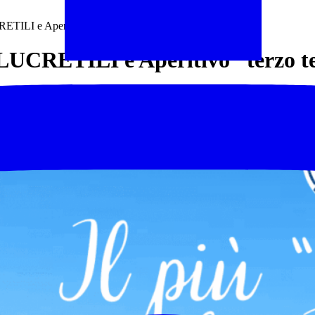
ILI e Aperitivo “terzo tempo”
CRETILI e Aperitivo “terzo 