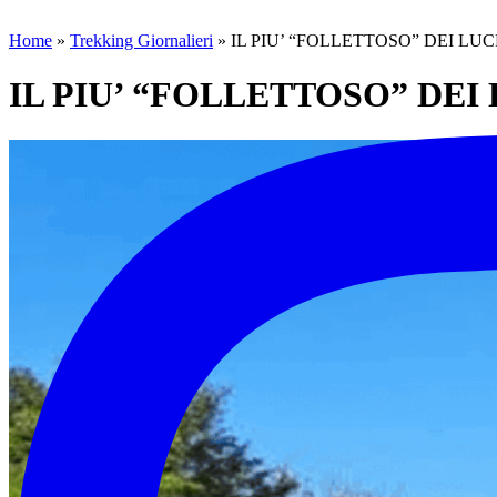
Home
»
Trekking Giornalieri
»
IL PIU’ “FOLLETTOSO” DEI LUCRET
IL PIU’ “FOLLETTOSO” DEI LU