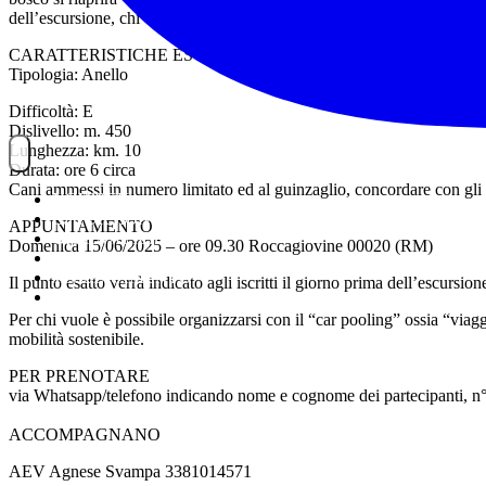
dell’escursione, chi vorrà potrà unirsi a noi per gustarci insieme uno s
CARATTERISTICHE ESCURSIONE
Tipologia: Anello
Difficoltà: E
Dislivello: m. 450
Lunghezza: km. 10
Durata: ore 6 circa
Cani ammessi in numero limitato ed al guinzaglio, concordare con gli
NOITREK
ESCURSIONI
APPUNTAMENTO
GIORNALIERI
Domenica 15/06/2025 – ore 09.30 Roccagiovine 00020 (RM)
VIAGGI
TESSERAMENTO
Il punto esatto verrà indicato agli iscritti il giorno prima dell’escursion
STAFF
Per chi vuole è possibile organizzarsi con il “car pooling” ossia “viag
mobilità sostenibile.
PER PRENOTARE
via Whatsapp/telefono indicando nome e cognome dei partecipanti, n°
ACCOMPAGNANO
AEV Agnese Svampa 3381014571