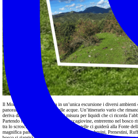
Il Monte Follettoso racconta in un’unica escursione i diversi ambienti c
panoramiche e fossi solcati dalle acque. Un’itinerario vario che riman
deriva da “foglietta”, un’unità di misura per liquidi che ci ricorda l
Partendo nei pressi del borgo di Roccagiovine, entreremo nel bosco ri
tra lo scroscìo dell’acqua e piccole cascatelle ci guiderà alla Fonte 
magnifica panoramica sui Monti Lucretili, Simbruini, Prenestini, Ruffi
bosco si riaprirà sulla bella piana di Prato Porcini che attraverseremo