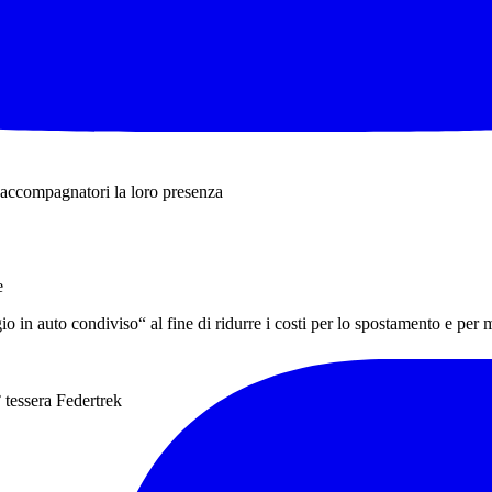
fizioso aperitivo immersi nella natura!
 accompagnatori la loro presenza
e
gio in auto condiviso“ al fine di ridurre i costi per lo spostamento e pe
 tessera Federtrek