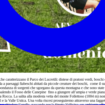
he caratterizzano il Parco dei Lucretili: distese di pratoni verdi, boschi
da a paesaggi fiabeschi abitati da piccole creature dei boschi, come il 
’abbondanza di sorgenti che sgorgano da questa montagna e che sono state
salendo il Fosso delle Canepine fino a giungere all’ampia e verde piana
della Rocca. La salita alla modesta vetta del monte Follettoso (1004 m) 
 e la Valle Ustica. Una volta riscesi proseguiremo attraverso una faggeta
 per chiudere l’anello passando per la Stretta Vallicina, un ambiente aff