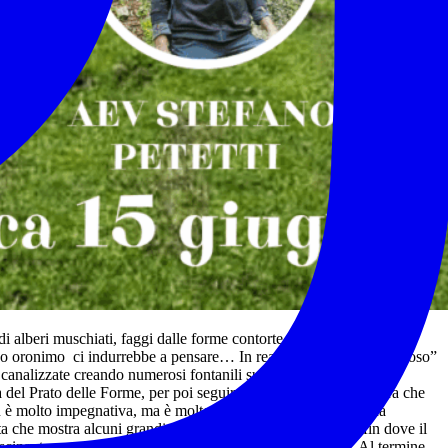
 di alberi muschiati, faggi dalle forme contorte, splendide vedute
suo oronimo ci indurrebbe a pensare… In realtà il termine “Follettoso”
 canalizzate creando numerosi fontanili sul versante vicovarese.
 del Prato delle Forme, per poi seguire il Fosso di vena Caprara che
non è molto impegnativa, ma è molto appagante poiché offre una
 che mostra alcuni grandi esemplari dalle forme surreali, fin dove il
ascinante sospeso nella quiete di morbidi alberi muschiati. Al termine