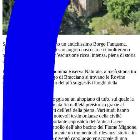
Sabato 06 Giugno visiteremo un antichissimo Borgo Fantasma,
andremo alla ricerca di ogni suo angolo nascosto e ci inoltreremo
nella natura circostante! Un’escursione ricca, intensa, piena di storia
e di cinema!!!!
Immerse nel verde dell’omonima Riserva Naturale, a metà strada tra
i monti della Tolfa ed il lago di Bracciano si trovano le Rovine
dell’Antica Monterano, uno dei più suggestivi luoghi della
Maremma Laziale.
I resti dell’antico Borgo poggia su un altopiano di tufo, sul quale la
presenza umana è testimoniata fin dall’età preistorica grazie al
rinvenimento di vari reperti dell’età della pietra. Vari studi hanno
individuato sull’altopiano notevoli testimonianze della civiltà
etrusca, quando fu un importante caposaldo dell’antica Caere
(l’odierna Cerveteri) a controllo dell’alto bacino del Fiume Mignone.
Abbandonata, visse nuovamente un momento di rilevanza storica in
epoca medioevale quando diventò capoluogo episcopale di una