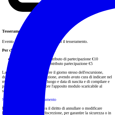
Tesseramento
Evento riservato ai soci in regola con il tesseramento.
Per chi non possiede la tessera:
Adulti tessera €15 + contributo di partecipazione €10
Minori tessera €10 + contributo partecipazione €5
La tessera si potrà sottoscrivere il giorno stesso dell'escursione,
durata 365 gg dalla sottoscrizione, avendo avuto cura di indicare nel
messaggio whatsapp anche luogo e data di nascita e di compilare e
presentare all'accompagnatore l'apposito modulo scaricabile al
seguente link:
Scarica il modulo di tesseramento
L'accompagnatore si riserva il diritto di annullare o modificare
l'itinerario proposto a sua discrezione, per garantire la sicurezza o in