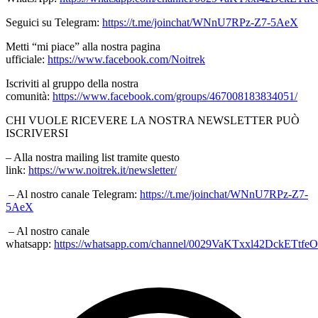
Seguici su Telegram:
https://t.me/joinchat/WNnU7RPz-Z7-5AeX
Metti “mi piace” alla nostra pagina
ufficiale:
https://www.facebook.com/Noitrek
Iscriviti al gruppo della nostra
comunità:
https://www.facebook.com/groups/467008183834051/
CHI VUOLE RICEVERE LA NOSTRA NEWSLETTER PUÒ
ISCRIVERSI
– Alla nostra mailing list tramite questo
link:
https://www.noitrek.it/newsletter/
– Al nostro canale Telegram:
https://t.me/joinchat/WNnU7RPz-Z7-
5AeX
– Al nostro canale
whatsapp:
https://whatsapp.com/channel/0029VaKTxxl42DckETtfe