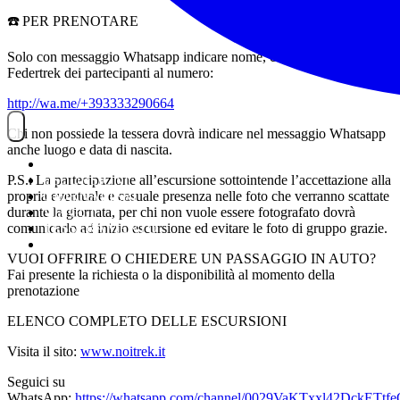
☎️ PER PRENOTARE
Solo con messaggio Whatsapp indicare nome, cognome, n° tessera
Federtrek dei partecipanti al numero:
http://wa.me/+393333290664
Chi non possiede la tessera dovrà indicare nel messaggio Whatsapp
anche luogo e data di nascita.
NOITREK
P.S.: La partecipazione all’escursione sottointende l’accettazione alla
ESCURSIONI
propria eventuale e casuale presenza nelle foto che verranno scattate
GIORNALIERI
durante la giornata, per chi non vuole essere fotografato dovrà
VIAGGI
comunicarlo ad inizio escursione ed evitare le foto di gruppo grazie.
TESSERAMENTO
STAFF
VUOI OFFRIRE O CHIEDERE UN PASSAGGIO IN AUTO?
Fai presente la richiesta o la disponibilità al momento della
prenotazione
ELENCO COMPLETO DELLE ESCURSIONI
Visita il sito:
www.noitrek.it
Seguici su
WhatsApp:
https://whatsapp.com/channel/0029VaKTxxl42DckETtf