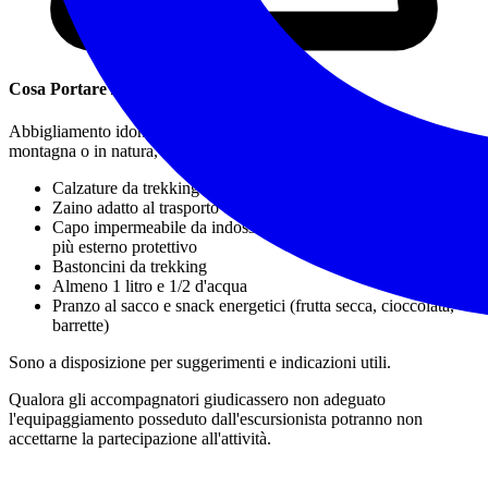
Cosa Portare / Abbigliamento
Abbigliamento idoneo a una escursione e alla permanenza in
montagna o in natura, in particolare:
Calzature da trekking
(obbligatorie, meglio alte)
Zaino adatto al trasporto del necessario per la giornata
Capo impermeabile da indossare all'occorrenza come strato
più esterno protettivo
Bastoncini da trekking
Almeno 1 litro e 1/2 d'acqua
Pranzo al sacco e snack energetici (frutta secca, cioccolata,
barrette)
Sono a disposizione per suggerimenti e indicazioni utili.
Qualora gli accompagnatori giudicassero non adeguato
l'equipaggiamento posseduto dall'escursionista potranno non
accettarne la partecipazione all'attività.