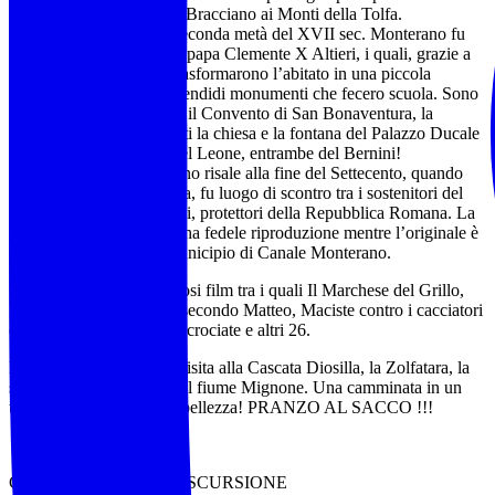
vasta diocesi dal Lago di Bracciano ai Monti della Tolfa.
Successivamente, nella seconda metà del XVII sec. Monterano fu
acquistata dai familiari di papa Clemente X Altieri, i quali, grazie a
Gian Lorenzo Bernini, trasformarono l’abitato in una piccola
capitale Barocca, con splendidi monumenti che fecero scuola. Sono
di questa fase la Chiesa e il Convento di San Bonaventura, la
fontana ottagonale davanti la chiesa e la fontana del Palazzo Ducale
sormontata dalla statua del Leone, entrambe del Bernini!
L’abbandono di Monterano risale alla fine del Settecento, quando
già devastata dalla malaria, fu luogo di scontro tra i sostenitori del
Papa e i giacobini francesi, protettori della Repubblica Romana. La
fontana oggi presente è una fedele riproduzione mentre l’originale è
posto nella Piazza del Municipio di Canale Monterano.
È stata location di numerosi film tra i quali Il Marchese del Grillo,
LadyHawke, Il Vangelo secondo Matteo, Maciste contro i cacciatori
di teste, Brancaleone alle crociate e altri 26.
L’escursione prevede la visita alla Cascata Diosilla, la Zolfatara, la
salita al Borgo e discesa al fiume Mignone. Una camminata in un
territorio di straordinaria bellezza! PRANZO AL SACCO !!!
CARATTERISTICHE ESCURSIONE