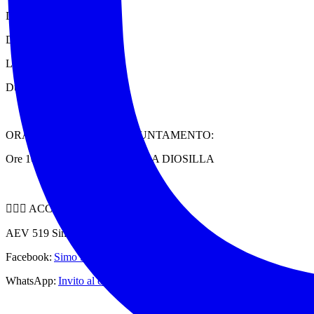
Difficoltà: T/E
Dislivello: circa 350 m
Lunghezza: 8 km circa
Durata: 5 ore circa
ORA E LUOGO DELL’APPUNTAMENTO:
Ore 10:00 PARHEGGIO DELLA DIOSILLA
🧍🏻‍♀️ ACCOMPAGNA
AEV 519 Simona – SimoSimoTrekk
Facebook:
Simo Simo Trekk | Facebook
WhatsApp:
Invito al canale WhatsApp