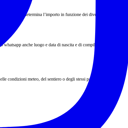
’AEV che ne determina l’importo in funzione dei diversi livelli di
gio whatsapp anche luogo e data di nascita e di compilare e presentare
elle condizioni meteo, del sentiero o degli stessi partecipanti.
.