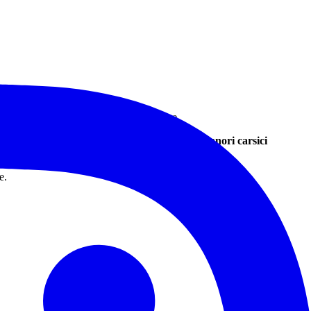
titi ancora dei caldi colori della stagione.
cui pascolano liberi cavalli e bovini,
selvaggi pianori carsici
 profonda circa 62 m.
e.