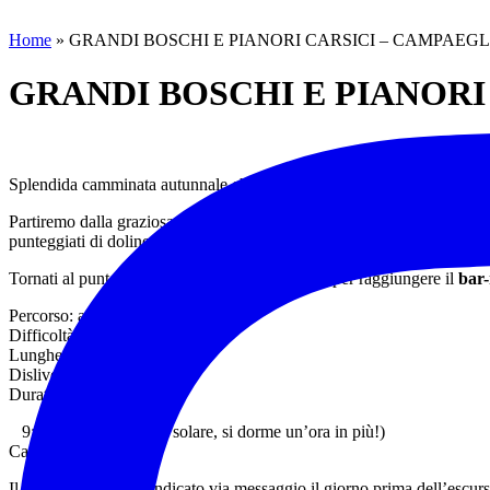
Home
»
GRANDI BOSCHI E PIANORI CARSICI – CAMPAEGL
GRANDI BOSCHI E PIANORI
Splendida camminata autunnale che ci farà apprezzare il
Parco Natur
Partiremo dalla graziosa località di
Campaegli
, nel Comune di Cervar
punteggiati di doline e inghiottitoi, tipici della zona, come
Campo Buf
Tornati al punto di partenza, potremo spostarci per raggiungere il
bar-
Percorso: anello
Difficoltà: E
Lunghezza: 11 km
Dislivello: 280 m
Durata: 5h circa + soste
9:45 (passaggio a ora solare, si dorme un’ora in più!)
Campaegli (RM)
Il punto esatto verrà indicato via messaggio il giorno prima dell’escur