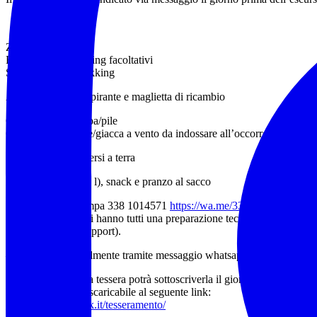
Zaino 20/30l
Bastoncini da trekking facoltativi
Scarponcino da trekking
Abbigliamento traspirante e maglietta di ricambio
Capo più caldo felpa/pile
Capo impermeabile/giacca a vento da indossare all’occorrenza
Telo/stuoia per sedersi a terra
Acqua (almeno 1,5 l), snack e pranzo al sacco
AEV Agnese Svampa 338 1014571
https://wa.me/3381014571
Gli accompagnatori hanno tutti una preparazione tecnica adeguata ed a
BLS (Base Life Support).
– Contatti preferibilmente tramite messaggio whatsapp comunicando nom
Chi non possiede la tessera potrà sottoscriverla il giorno stesso dell
l’apposito modulo scaricabile al seguente link:
https://www.noitrek.it/tesseramento/