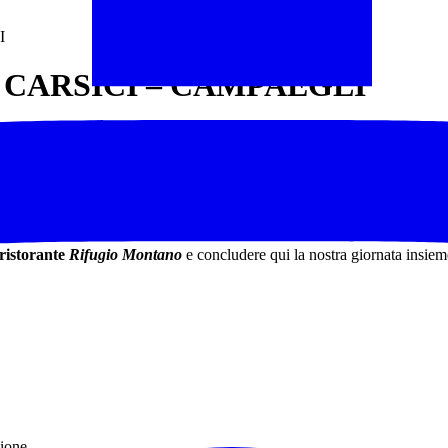
I
 CARSICI – CAMPAEGLI
ale Regionale dei Monti Simbruini
tra i boschi e i paesaggi montani ves
a, da circa
1400m slm
passando per grandi
faggete
, radure montane in 
fone
e la
Piana di Campaegli
dove si trova la nota
Grotta Stoccolma
,
ristorante
Rifugio Montano
e concludere qui la nostra giornata insiem
sione