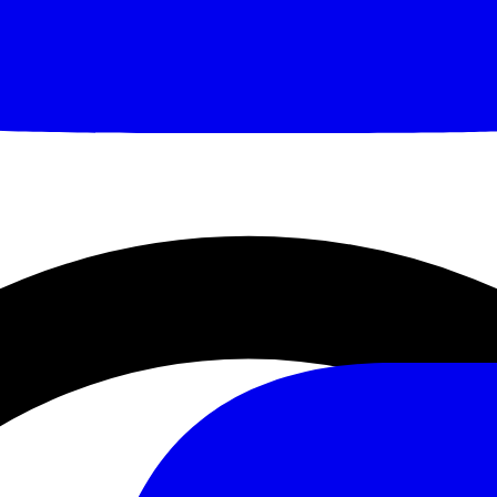
/groups/467008183834051/
RIVERSI:
wsletter/
AeX
aKTxxl42DckETtfeO0Z