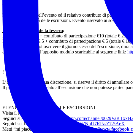
€ 15
L’organizzazione dell’evento ed il relativo contributo di partecipazio
impegno e difficoltà delle escursioni. Evento riservato ai soci in regol
Per chi non possiede la tessera
:
Adulti: tessera € 15 + contributo di partecipazione €10 (totale € 25)
Minorenni: tessera € 5 + contributo di partecipazione € 5 (totale € 10)
La tessera si potrà sottoscrivere il giorno stesso dell’escursione, dur
all’accompagnatore l’apposito modulo scaricabile al seguente link:
htt
!
L’accompagnatore, a sua discrezione, si riserva il diritto di annullare o
Il partecipante già prenotato all’escursione che non potesse partecipa
ELENCO COMPLETO DELLE ESCURSIONI
Visita il sito:
www.noitrek.it
Seguici su WhatsApp:
https://whatsapp.com/channel/0029VaKTxxl
Seguici su Telegram:
https://t.me/joinchat/WNnU7RPz-Z7-5AeX
Metti “mi piace” alla nostra pagina ufficiale:
https://www.facebook.