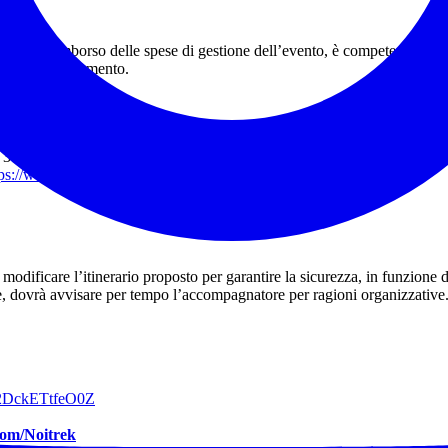
ne, quale rimborso delle spese di gestione dell’evento, è competenza dell
a con il tesseramento.
ata 365 gg dalla sottoscrizione, avendo avuto cura di indicare nel messag
ps://www.noitrek.it/tesseramento/
 modificare l’itinerario proposto per garantire la sicurezza, in funzione d
re, dovrà avvisare per tempo l’accompagnatore per ragioni organizzative
42DckETtfeO0Z
com/Noitrek