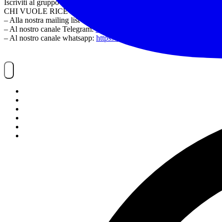
Iscriviti al gruppo della nostra comunità:
https://www.facebook.com
CHI VUOLE RICEVERE LA NOSTRA NEWSLETTER PUÒ ISC
– Alla nostra mailing list tramite questo link:
https://www.noitrek.it/ne
– Al nostro canale Telegram:
https://t.me/joinchat/WNnU7RPz-Z7-5
– Al nostro canale whatsapp:
https://whatsapp.com/channel/0029V
NOITREK
ESCURSIONI
GIORNALIERI
VIAGGI
TESSERAMENTO
STAFF