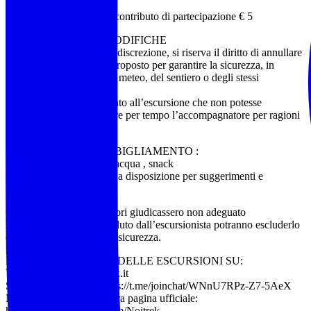
Minorenni €. 5 tessera + contributo di partecipazione € 5
ANNULLAMENTO/MODIFICHE
L’accompagnatore, a sua discrezione, si riserva il diritto di annullare
o modificare l’itinerario proposto per garantire la sicurezza, in
funzione delle condizioni meteo, del sentiero o degli stessi
partecipanti.
Il partecipante già prenotato all’escursione che non potesse
partecipare, dovrà avvisare per tempo l’accompagnatore per ragioni
organizzative
COSA PORTARE e ABBIGLIAMENTO :
Abbigliamento comodo, acqua , snack
Gli accompagnatori sono a disposizione per suggerimenti e
indicazioni utili.
Qualora gli accompagnatori giudicassero non adeguato
l’equipaggiamento posseduto dall’escursionista potranno escluderlo
dall’attività per ragioni di sicurezza.
ELENCO COMPLETO DELLE ESCURSIONI SU:
Visita il sito: www.noitrek.it
Seguici su Telegram: https://t.me/joinchat/WNnU7RPz-Z7-5AeX
Metti “mi piace” alla nostra pagina ufficiale:
https://www.facebook.com/Noitrek