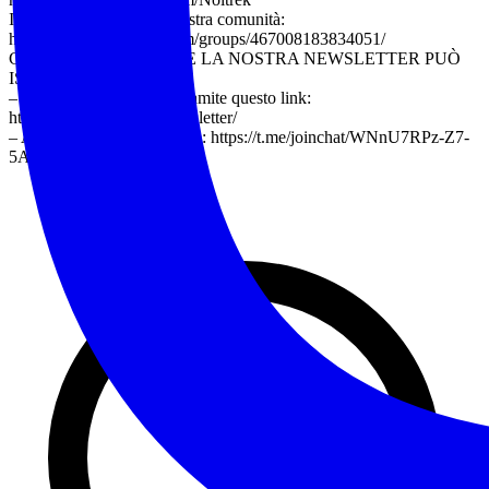
Iscriviti al gruppo della nostra comunità:
https://www.facebook.com/groups/467008183834051/
CHI VUOLE RICEVERE LA NOSTRA NEWSLETTER PUÒ
ISCRIVERSI:
– Alla nostra mailing list tramite questo link:
https://www.noitrek.it/newsletter/
– Al nostro canale Telegram: https://t.me/joinchat/WNnU7RPz-Z7-
5AeX