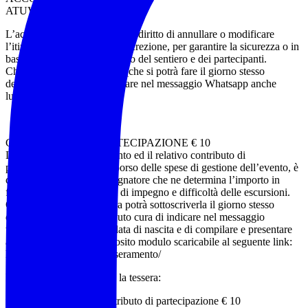
ATUV Francesca Aluisi
L’accompagnatore si riserva il diritto di annullare o modificare
l’itinerario proposto a sua discrezione, per garantire la sicurezza o in
base alle condizioni del meteo del sentiero e dei partecipanti.
Chi non possiede la tessera (che si potrà fare il giorno stesso
dell’escursione) dovrà indicare nel messaggio Whatsapp anche
luogo e data di nascita.
CONTRIBUTO DI PARTECIPAZIONE € 10
L’organizzazione dell’evento ed il relativo contributo di
partecipazione, quale rimborso delle spese di gestione dell’evento, è
competenza dell’accompagnatore che ne determina l’importo in
funzione dei diversi livelli di impegno e difficoltà delle escursioni.
Chi non possiede la tessera potrà sottoscriverla il giorno stesso
dell’escursione avendo avuto cura di indicare nel messaggio
whatsapp anche luogo e data di nascita e di compilare e presentare
all’accompagnatore l’apposito modulo scaricabile al seguente link:
https://www.noitrek.it/tesseramento/
Per chi deve sottoscrivere la tessera:
Adulti €.15 tessera + contributo di partecipazione € 10