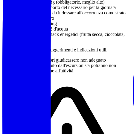
Calzature da trekking
(obbligatorie, meglio alte)
Zaino adatto al trasporto del necessario per la giornata
Capo impermeabile da indossare all'occorrenza come strato
più esterno protettivo
Bastoncini da trekking
Almeno 1 litro e 1/2 d'acqua
Pranzo al sacco e snack energetici (frutta secca, cioccolata,
barrette)
Sono a disposizione per suggerimenti e indicazioni utili.
Qualora gli accompagnatori giudicassero non adeguato
l'equipaggiamento posseduto dall'escursionista potranno non
accettarne la partecipazione all'attività.