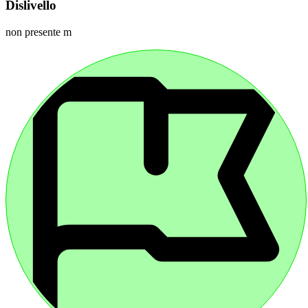
Dislivello
non presente m