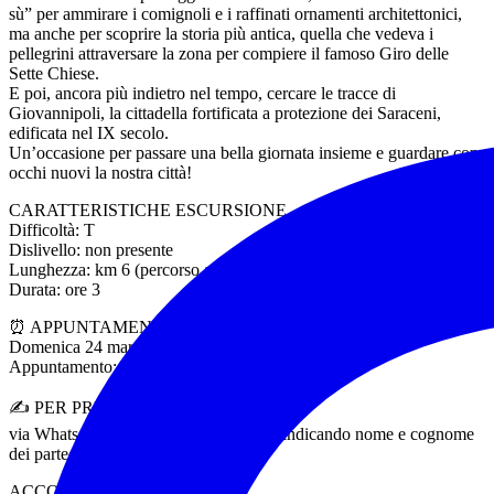
sù” per ammirare i comignoli e i raffinati ornamenti architettonici,
ma anche per scoprire la storia più antica, quella che vedeva i
pellegrini attraversare la zona per compiere il famoso Giro delle
Sette Chiese.
E poi, ancora più indietro nel tempo, cercare le tracce di
Giovannipoli, la cittadella fortificata a protezione dei Saraceni,
edificata nel IX secolo.
Un’occasione per passare una bella giornata insieme e guardare con
occhi nuovi la nostra città!
CARATTERISTICHE ESCURSIONE
Difficoltà: T
Dislivello: non presente
Lunghezza: km 6 (percorso ad anello)
Durata: ore 3
⏰ APPUNTAMENTO
Domenica 24 marzo 2024 – ore 9,30
Appuntamento: uscita fermata Metro B Garbatella
✍️ PER PRENOTARE
via Whatsapp wa.me/+393471185855 indicando nome e cognome
dei partecipanti, n° tessera Federtrek
ACCOMPAGNA