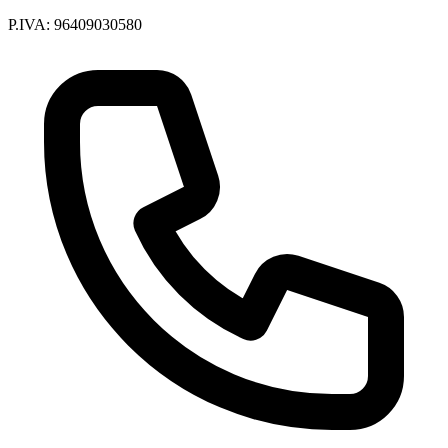
P.IVA: 96409030580