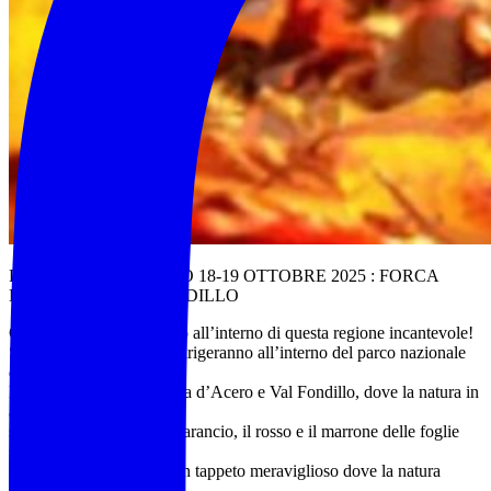
FOLIAGE D’ABRUZZO 18-19 OTTOBRE 2025 : FORCA
D’ACERO & VAL FONDILLO
Continua il nostro viaggio all’interno di questa regione incantevole!
Stavolta i nostri passi si dirigeranno all’interno del parco nazionale
d’Abruzzo, Lazio e
Molise nella zona di Forca d’Acero e Val Fondillo, dove la natura in
autunno si veste dei
suoi colori più belli … L’arancio, il rosso e il marrone delle foglie
sugli alberi, e poi quelle
cadute in terra formano un tappeto meraviglioso dove la natura
selvaggia e incontaminata