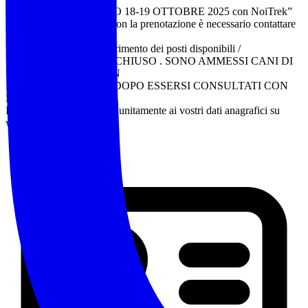
FOLIAGE D’ABRUZZO 18-19 OTTOBRE 2025 con NoiTrek”
N.B Prima di procedere con la prenotazione è necessario contattare
gli accompagnatori.
Prenotazioni fino ad esaurimento dei posti disponibili /
EVENTO A NUMERO CHIUSO . SONO AMMESSI CANI DI
PICCOLA TAGLIA E IN
MISURA LIMITATA E DOPO ESSERSI CONSULTATI CON
LE GUIDE.
Inviare copia del bonifico unitamente ai vostri dati anagrafici su
whatsapp , Il resto della