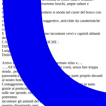
Durante il percorso, attraverseremo boschi, ampie radure e
ammireremo spettacolari
formazioni geologiche. Il sentiero si snoda nel cuore del bosco con
un dislivello minimo,
conducendoci verso radure suggestive, arricchite da caratteristiche
formazioni carsiche,
come doline e inghiottitoi.
E se saremo fortunati potremmo incontrare cervi e caprioli abitanti
del parco!
CARATTERISTICHE TECNICHE :
Difficoltá T/E – Medio/bassa
Lunghezza Km 10
Dislivello 250 metri
Arrivo in hotel check-in , un po’ di meritato relax e….
…..All’imbrunire, prima di cena, per chi vorrà, senza fare troppa
strada , percorreremo la
panoramica passeggiata di Villetta Barrea, che parte proprio davanti
al nostro hotel.
Costeggeremo il fiume Sangro attraversandolo di tanto in tanto
grazie ai ponticelli costruiti
sulle sue sponde, entrando e uscendo dal boschetto circostante, dove
potremmo
incontrare gli animali del bosco che arrivano fino all’interno del
paesino diventando ogni