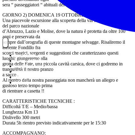
sera “ passeggiatori “ abituali del borgo.
GIORNO 2) DOMENICA 19 OTTOBRE VAL FONDILLO
Una piacevole escursione alla scoperta della val Fondillo, nel cuore
del parco nazionale
d’Abruzzo, Lazio e Molise, dove la natura è protetta da oltre 100
anni e preservata da
sempre dall’orografia di queste montagne selvagge. Risaliremo il
torrente Fondillo fra
scorci magici, sorgenti e suggestioni che caratterizzano questi
NOITREK
luoghi; giungeremo alla
ESCURSIONI
grotta delle Fate, una piccola cavità carsica, dove ci godremo in
GIORNALIERI
tranquillità il nostro pranzo
VIAGGI
a sacco .
TESSERAMENTO
Al rientro dalla nostra passeggiata non mancherà un allegro e
STAFF
gustoso terzo tempo prima
di rientrare a casetta !!
CARATTERISTICHE TECNICHE :
Difficoltá T/E – Medio/bassa
Lunghezza Km 13
Dislivello 300 metri
Durata 5h rientro previsto indicativamente per le 15:30
ACCOMPAGNANO: