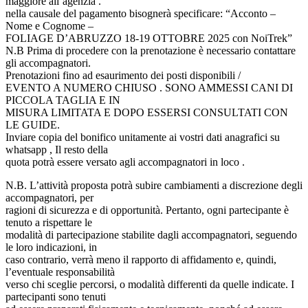
maggiore all’agenzia .
nella causale del pagamento bisognerà specificare: “Acconto –
Nome e Cognome –
FOLIAGE D’ABRUZZO 18-19 OTTOBRE 2025 con NoiTrek”
N.B Prima di procedere con la prenotazione è necessario contattare
gli accompagnatori.
Prenotazioni fino ad esaurimento dei posti disponibili /
EVENTO A NUMERO CHIUSO . SONO AMMESSI CANI DI
PICCOLA TAGLIA E IN
MISURA LIMITATA E DOPO ESSERSI CONSULTATI CON
LE GUIDE.
Inviare copia del bonifico unitamente ai vostri dati anagrafici su
whatsapp , Il resto della
quota potrà essere versato agli accompagnatori in loco .
N.B. L’attività proposta potrà subire cambiamenti a discrezione degli
accompagnatori, per
ragioni di sicurezza e di opportunità. Pertanto, ogni partecipante è
tenuto a rispettare le
modalità di partecipazione stabilite dagli accompagnatori, seguendo
le loro indicazioni, in
caso contrario, verrà meno il rapporto di affidamento e, quindi,
l’eventuale responsabilità
verso chi sceglie percorsi, o modalità differenti da quelle indicate. I
partecipanti sono tenuti