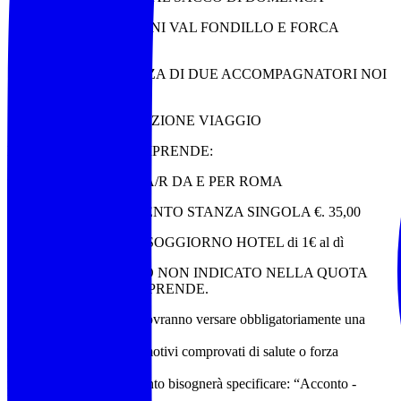
2 ESCUSIONI VAL FONDILLO E FORCA
D’ACERO
ASSISTENZA DI DUE ACCOMPAGNATORI NOI
TREK
ASSICURAZIONE VIAGGIO
LA QUOTA NON COMPRENDE:
VIAGGIO A/R DA E PER ROMA
SUPPLEMENTO STANZA SINGOLA €. 35,00
TASSA DI SOGGIORNO HOTEL di 1€ al dì
E QUANTO NON INDICATO NELLA QUOTA
NON COMPRENDE.
Tutti i soci partecipanti dovranno versare obbligatoriamente una
caparra di € . 85,00 non
rimborsabile se non per motivi comprovati di salute o forza
maggiore all'agenzia .
nella causale del pagamento bisognerà specificare: “Acconto -
Nome e Cognome –