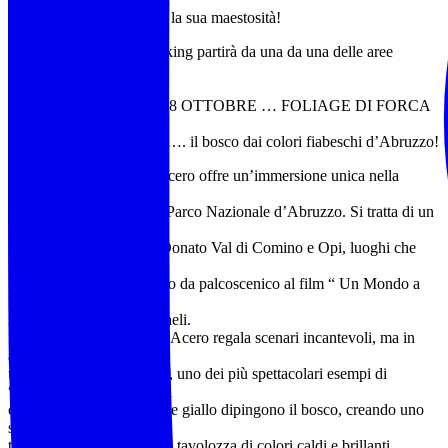
si lascia ammirare in tutta la sua maestosità!
Il nostro weekend di trekking partirà da una da una delle aree
iconiche e piu suggestive
del Parco ….
GIORNO 1) SABATO 18 OTTOBRE … FOLIAGE DI FORCA
D’ACERO
La “Twin Peaks italiana”…. il bosco dai colori fiabeschi d’Abruzzo!
L’escursione a Forca d’Acero offre un’immersione unica nella
meravigliosa faggeta di
questo luogo iconico del Parco Nazionale d’Abruzzo. Si tratta di un
valico appenninico che
collega i comuni di San Donato Val di Comino e Opi, luoghi che
insieme a Pescasseroli e
la Val Fondillo hanno fatto da palcoscenico al film “ Un Mondo a
Parte” con Antonio
Albanese e Virginia Raffaeli.
In ogni stagione, Forca d’Acero regala scenari incantevoli, ma in
autunno si trasforma in
un angolo di natura unico, uno dei più spettacolari esempi di
“Foliage”, quando i colori
caldi del rosso, arancione e giallo dipingono il bosco, creando uno
scenario fiabesco
trasformando l’area in una tavolozza di colori caldi e brillanti .