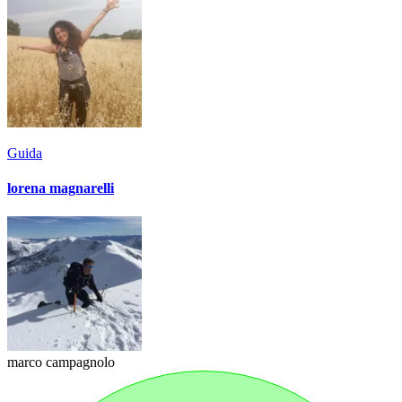
Guida
lorena magnarelli
marco campagnolo