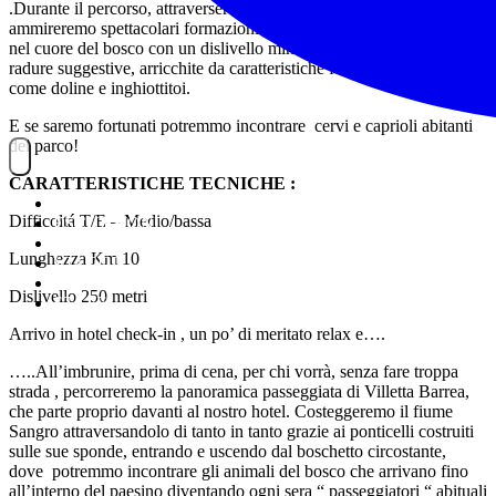
.Durante il percorso, attraverseremo boschi, ampie radure e
ammireremo spettacolari formazioni geologiche. Il sentiero si snoda
nel cuore del bosco con un dislivello minimo, conducendoci verso
radure suggestive, arricchite da caratteristiche formazioni carsiche,
come doline e inghiottitoi.
E se saremo fortunati potremmo incontrare cervi e caprioli abitanti
del parco!
CARATTERISTICHE TECNICHE :
NOITREK
Difficoltá T/E – Medio/bassa
ESCURSIONI
GIORNALIERI
Lunghezza Km 10
VIAGGI
TESSERAMENTO
Dislivello 250 metri
STAFF
Arrivo in hotel check-in , un po’ di meritato relax e….
…..All’imbrunire, prima di cena, per chi vorrà, senza fare troppa
strada , percorreremo la panoramica passeggiata di Villetta Barrea,
che parte proprio davanti al nostro hotel. Costeggeremo il fiume
Sangro attraversandolo di tanto in tanto grazie ai ponticelli costruiti
sulle sue sponde, entrando e uscendo dal boschetto circostante,
dove potremmo incontrare gli animali del bosco che arrivano fino
all’interno del paesino diventando ogni sera “ passeggiatori “ abituali