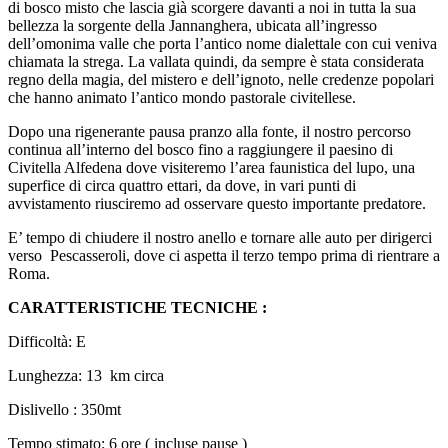
di bosco misto che lascia già scorgere davanti a noi in tutta la sua
bellezza la sorgente della Jannanghera, ubicata all’ingresso
dell’omonima valle che porta l’antico nome dialettale con cui veniva
chiamata la strega. La vallata quindi, da sempre è stata considerata
regno della magia, del mistero e dell’ignoto, nelle credenze popolari
che hanno animato l’antico mondo pastorale civitellese.
Dopo una rigenerante pausa pranzo alla fonte, il nostro percorso
continua all’interno del bosco fino a raggiungere il paesino di
Civitella Alfedena dove visiteremo l’area faunistica del lupo, una
superfice di circa quattro ettari, da dove, in vari punti di
avvistamento riusciremo ad osservare questo importante predatore.
E’ tempo di chiudere il nostro anello e tornare alle auto per dirigerci
verso Pescasseroli, dove ci aspetta il terzo tempo prima di rientrare a
Roma.
CARATTERISTICHE TECNICHE :
Difficoltà: E
Lunghezza: 13 km circa
Dislivello : 350mt
Tempo stimato: 6 ore ( incluse pause )