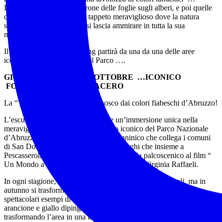
L’arancio, il rosso e il marrone delle foglie sugli alberi, e poi quelle
cadute in terra formano un tappeto meraviglioso dove la natura
selvaggia e incontaminata si lascia ammirare in tutta la sua
maestosità!
Il nostro weekend di trekking partirà da una da una delle aree
iconiche e piu suggestive del Parco ….
GIORNO 1) SABATO 10 OTTOBRE …
ICONICO
FOLIAGE DI FORCA D’ACERO
La “Twin Peaks italiana”…. il bosco dai colori fiabeschi d’Abruzzo!
L’escursione a Forca d’Acero offre un’immersione unica nella
meravigliosa faggeta di questo luogo iconico del Parco Nazionale
d’Abruzzo. Si tratta di un valico appenninico che collega i comuni
di San Donato Val di Comino e Opi, luoghi che insieme a
Pescasseroli e la Val Fondillo hanno fatto da palcoscenico al film “
Un Mondo a Parte” con Antonio Albanese e Virginia Raffaeli.
In ogni stagione, Forca d’Acero regala scenari incantevoli, ma in
autunno si trasforma in un angolo di natura unico, uno dei più
spettacolari esempi di “Foliage”, quando i colori caldi del rosso,
arancione e giallo dipingono il bosco, creando uno scenario fiabesco
trasformando l’area in una tavolozza di colori caldi e brillanti