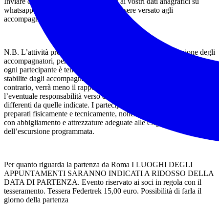
Inviare copia del bonifico unitamente ai vostri dati anagrafici su
whatsapp , Il resto della quota potrà essere versato agli
accompagnatori in loco .
N.B. L’attività proposta potrà subire cambiamenti a discrezione degli
accompagnatori, per ragioni di sicurezza e di opportunità. Pertanto,
ogni partecipante è tenuto a rispettare le modalità di partecipazione
stabilite dagli accompagnatori, seguendo le loro indicazioni, in caso
contrario, verrà meno il rapporto di affidamento e, quindi,
l’eventuale responsabilità verso chi sceglie percorsi, o modalità
differenti da quelle indicate. I partecipanti sono tenuti ad essere
preparati fisicamente e tecnicamente, nonché ad essere equipaggiati
con abbigliamento e attrezzature adeguate alle esigenze
dell’escursione programmata.
Per quanto riguarda la partenza da Roma I LUOGHI DEGLI
APPUNTAMENTI SARANNO INDICATI A RIDOSSO DELLA
DATA DI PARTENZA. Evento riservato ai soci in regola con il
tesseramento. Tessera Federtrek 15,00 euro. Possibilità di farla il
giorno della partenza