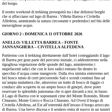
del borgo.
Il nostro weekend di trekking proseguirà tra i due deliziosi borghi
che si affacciano sul lago di Barrea : Villetta Barrea e Civitella
Alfedena, ammirando la natura circostante e perdendoci nel blu delle
meravigliose acque.
GIORNO 2 : DOMENICA 11 OTTOBRE 2026
ANELLO: VILLETTA BARREA – FONTE
JANNANGHERA – CIVITELLA ALFEDENA
Partiremo con il trekking direttamente dall’hotel costeggiando il lago
di Barrea per gran parte del percorso iniziale, ci addentreremo nella
rigogliosa vegetazione delle sponde del lago, ammireremo i
stupefacenti salici che con le loro radici entrano fin dentro lo
specchio d’acqua come mangrovie. Dalla riva sinistra entreremo nel
bel bosco misto di cerri percorrendo Sali e scendi continui fino ad
un’ampia mulattiera che, attraverso un tratto di bosco di faggio ci
conduce allo scoperto in un ampio bosco di ginepri, dove poter
osservare lo splendido panorama che si apre davanti a noi, in basso
il Lago di Barrea con le soprastanti cime del Monte Rotondo, Monte
Chiarano, Monte Greco e Rocca Chiarano. Ad Ovest il borgo di
Civitella Alfedena, ad Est all’estremità dell’invaso il borgo arroccato
di Barrea. Una breve discesa e il sentiero entra di nuovo in un tunnel