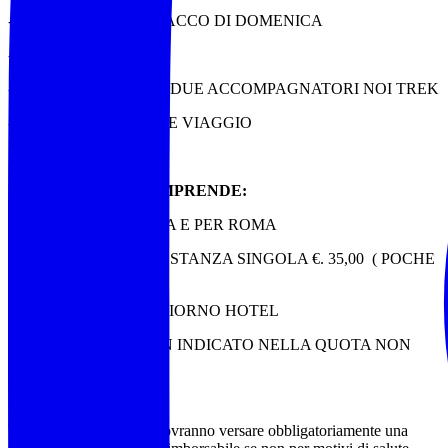
- 1 PRANZO AL SACCO DI DOMENICA
- 2 ESCUSIONI
- ASSISTENZA DI DUE ACCOMPAGNATORI NOI TREK
- ASSICURAZIONE VIAGGIO
LA QUOTA NON COMPRENDE:
- VIAGGIO A/R DA E PER ROMA
- SUPPLEMENTO STANZA SINGOLA €. 35,00 ( POCHE
DISPONIBILITA’ )
- TASSA DI SOGGIORNO HOTEL
- E QUANTO NON INDICATO NELLA QUOTA NON
COMPRENDE.
Tutti i soci partecipanti dovranno versare obbligatoriamente una