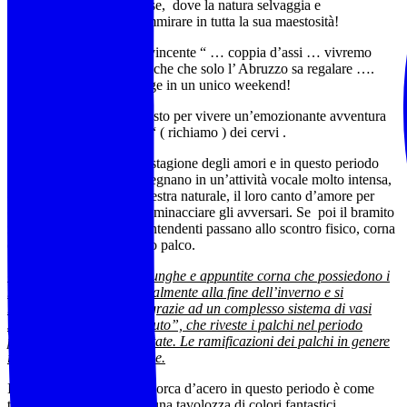
d’Abruzzo, Lazio e Molise, dove la natura selvaggia e
incontaminata si lascia ammirare in tutta la sua maestosità!
Quest’anno “accoppiata vincente “ … coppia d’assi … vivremo
insieme due emozioni uniche che solo l’ Abruzzo sa regalare ….
Bramito del cervo e foliage in un unico weekend!
E’ il periodo migliore questo per vivere un’emozionante avventura
… ascoltare il “ Bramito “ ( richiamo ) dei cervi .
Per i cervi è l’autunno la stagione degli amori e in questo periodo
dell’anno i maschi si impegnano in un’attività vocale molto intensa,
intonando, come un’orchestra naturale, il loro canto d’amore per
conquistare le femmine e minacciare gli avversari. Se poi il bramito
non dovesse bastare, i contendenti passano allo scontro fisico, corna
contro corna, palco contro palco.
Curiosità: I palchi sono lunghe e appuntite corna che possiedono i
maschi che cadono naturalmente alla fine dell’inverno e si
riformano in pochi mesi grazie ad un complesso sistema di vasi
sanguigni chiamato “velluto”, che riveste i palchi nel periodo
primaverile ed a inizio estate. Le ramificazioni dei palchi in genere
indicano l’età dell’animale.
Immergersi nel bosco di Forca d’acero in questo periodo è come
tuffarsi in un quadro con una tavolozza di colori fantastici …