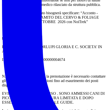
caparra di € . 80,00 non rimborsabile se non per motivi di salute
comprovati da certificato medico rilasciato da struttura pubblica.
nella causale del pagamento bisognerà specificare: “Acconto -
Nome e Cognome – BRAMITO DEL CERVO & FOLIAGE
D’ABRUZZO 10-11 OTTOBRE 2026 con NoiTrek”
bonifico intestato a :
FRESIA VIAGGI DI MORLUPI GLORIA E C. SOCIETA’ IN
ACCOMANDITA SEMP
IBAN IT53J0306939170100000004674
N.B Prima di procedere con la prenotazione è necessario contattare
gli accompagnatori. Prenotazioni fino ad esaurimento dei posti
disponibili /
EVENTO A NUMERO CHIUSO . SONO AMMESSI CANI DI
PICCOLA TAGLIA E IN MISURA LIMITATA E DOPO
ESSERSI CONSULTATI CON LE GUIDE.