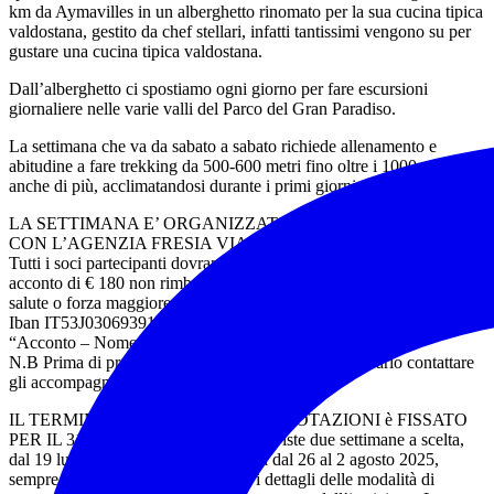
km da Aymavilles in un alberghetto rinomato per la sua cucina tipica
valdostana, gestito da chef stellari, infatti tantissimi vengono su per
gustare una cucina tipica valdostana.
Dall’alberghetto ci spostiamo ogni giorno per fare escursioni
giornaliere nelle varie valli del Parco del Gran Paradiso.
La settimana che va da sabato a sabato richiede allenamento e
abitudine a fare trekking da 500-600 metri fino oltre i 1000 metri
anche di più, acclimatandosi durante i primi giorni.
LA SETTIMANA E’ ORGANIZZATA IN COLLABORAZIONE
CON L’AGENZIA FRESIA VIAGGI
Tutti i soci partecipanti dovranno versare obbligatoriamente un
acconto di € 180 non rimborsabile se non per motivi comprovati di
salute o forza maggiore all’agenzia: Intesa San Paolo
Iban IT53J0306939170100000004674, specificando nella causale:
“Acconto – Nome e Cognome
N.B Prima di procedere con la prenotazione è necessario contattare
gli accompagnatori.
IL TERMINE ULTIMO PER LE PRENOTAZIONI è FISSATO
PER IL 31 MAGGIO 2025. Sono previste due settimane a scelta,
dal 19 luglio al 26 luglio e la seconda dal 26 al 2 agosto 2025,
sempre da sabato a sabato. Per tutti i dettagli delle modalità di