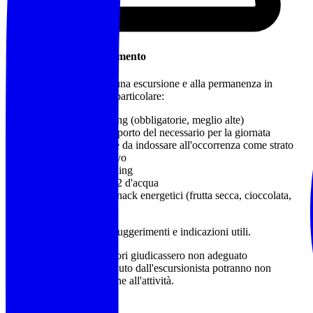
Cosa Portare / Abbigliamento
Abbigliamento idoneo a una escursione e alla permanenza in
montagna o in natura, in particolare:
Calzature da trekking
(obbligatorie, meglio alte)
Zaino adatto al trasporto del necessario per la giornata
Capo impermeabile da indossare all'occorrenza come strato
più esterno protettivo
Bastoncini da trekking
Almeno 1 litro e 1/2 d'acqua
Pranzo al sacco e snack energetici (frutta secca, cioccolata,
barrette)
Sono a disposizione per suggerimenti e indicazioni utili.
Qualora gli accompagnatori giudicassero non adeguato
l'equipaggiamento posseduto dall'escursionista potranno non
accettarne la partecipazione all'attività.