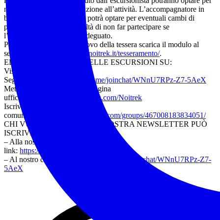
l’equipaggiamento posseduto dall’escursionista potranno optare per
non accettarne la partecipazione all’attività. L’accompagnatore in
base alle condizioni meteo potrà optare per eventuali cambi di
programma e avere la facoltà di non far partecipare se
l’equipaggiamento non è adeguato.
Per la sottoscrizione o rinnovo della tessera scarica il modulo al
seguente link:
https://www.noitrek.it/tesseramento/
.
ELENCO COMPLETO DELLE ESCURSIONI SU:
Visita il sito:
www.noitrek.it
Seguici su Telegram:
https://t.me/joinchat/WNnU7RPz-Z7-5AeX
Metti “mi piace” alla nostra pagina
ufficiale:
https://www.facebook.com/Noitrek
Iscriviti al gruppo della nostra
comunità:
https://www.facebook.com/groups/467008183834051/
CHI VUOLE RICEVERE LA NOSTRA NEWSLETTER PUÒ
ISCRIVERSI:
– Alla nostra mailing list tramite questo
link:
https://www.noitrek.it/newsletter/
– Al nostro canale Telegram:
https://t.me/joinchat/WNnU7RPz-Z7-
5AeX