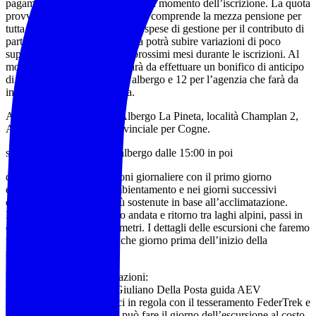
pagamento vi verrà comunicato al momento dell’iscrizione. La quota
provvisoria sarà di 750 euro che comprende la mezza pensione per
tutta la settimana e tutte le altre spese di gestione per il contributo di
partecipazione. La stessa quota potrà subire variazioni di poco
superiore. Vi aggiornerò nei prossimi mesi durante le iscrizioni. Al
momento dell’iscrizione ci sarà da effettuare un bonifico di anticipo
di 112 euro, di cui 100 per l’albergo e 12 per l’agenzia che farà da
intermediaria con la struttura.
Appuntamento sul posto: Albergo La Pineta, località Champlan 2,
Aymavilles(AO), sulla provinciale per Cogne.
sabato 19 luglio arrivo in albergo dalle 15:00 in poi
dal 20 al 25 luglio escursioni giornaliere con il primo giorno
escursione facile come ambientamento e nei giorni successivi
difficoltà gradualmente più sostenute in base all’acclimatazione.
Faremo sentieri ad anello o andata e ritorno tra laghi alpini, passi in
quota o vette oltre i 3000 metri. I dettagli delle escursioni che faremo
verranno comunicate qualche giorno prima dell’inizio della
settimana ver
Per informazioni e prenotazioni:
wa.me/+393473215279
Giuliano Della Posta guida AEV
L’evento è riservato ai soci in regola con il tesseramento FederTrek e
tessera obbligatoria che si può fare il giorno dell’escursione al costo