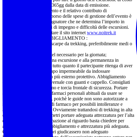
di 15 euro con validità di 365gg dalla data di emissione.
L’organizzazione dell’evento e il relativo contributo di
partecipazione, quale rimborso delle spese di gestione dell’evento è
competenza dell’accompagnatore che ne determina l’importo in
funzione dei diversi livelli di impegno e difficoltà delle escursioni.
Per le altre escursioni visitare il sito internet
www.noitrek.it
COSA PORTARE e ABBIGLIAMENTO :
Obbligatorio l’utilizzo di scarpe da trekking, preferibilmente medi o
alti;
zaino adatto al trasporto del necessario per la giornata;
abbigliamento adatto ad una escursione e alla permanenza in
montagna o in natura e di tutto quanto il partecipante ritenga di aver
bisogno. Necessario un capo impermeabile da indossare
all’occorrenza come strato più esterno protettivo. Abbigliamento
comunque da trekking invernale con guanti e cappello. Consigliati
bastoncini da escursionismo e torcia frontale di sicurezza. Portare
anche soprattutto proprio farmaci personali abituali da usare se
necessario e antidolorifici, poichè le guide non sono autorizzate a
somministrare alcun tipo di farmaco per possibili intolleranze e
allergie personali. Grazie. Ovviamente trattandosi di trekking in alta
quota anche oltre i 3000 metri portare adeguata attrezzatura per l’alta
quota. Per qualsiasi informazione al riguardo basta chiedere per
aiutarvi nella scelta dell’abbigliamento e attrezzatura più adeguata.
Qualora gli accompagnatori giudicassero non adeguato