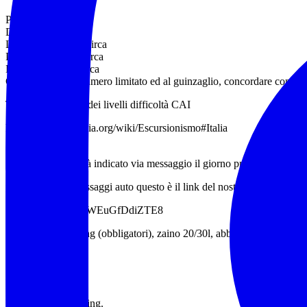
Percorso:anello
Difficoltà: E
Lunghezza: 12km circa
Dislivello: 350 m circa
Durata: 6:00 ore circa
Cani ammessi in numero limitato ed al guinzaglio, concordare con gli
Tabella esplicativa dei livelli difficoltà CAI
https://it.m.wikipedia.org/wiki/Escursionismo#Italia
:45
Il punto esatto verrà indicato via messaggio il giorno prima dell’escur
per condividere passaggi auto questo è il link del nostro gruppo telegr
https://t.me/+8hUnWEuGfDdiZTE8
Scarponi da trekking (obbligatori), zaino 20/30l, abbigliamento adeguat
bastoncini da trekking.