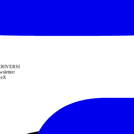
e, quale rimborso delle spese di gestione dell’evento, è stabilito dall’a
CRIVERSI
wsletter/
5AeX