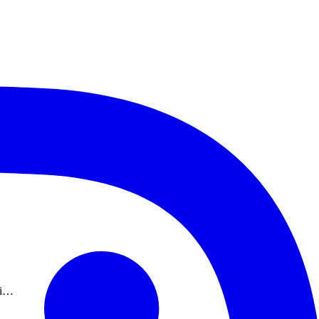
a anche faggeta depressa,
ici…