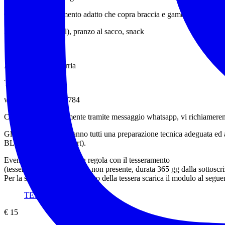
Conviene abbigliamento adatto che copra braccia e gambe per evitare gra
Acqua (almeno 1,5l), pranzo al sacco, snack
‍♂️ ‍♂️ ‍♀️
AEV Francesco Sarria
Tel 349 3676784
wa.me/+393493676784
Contattaci preferibilmente tramite messaggio whatsapp, vi richiamere
Gli accompagnatori hanno tutti una preparazione tecnica adeguata ed a
BLS (Base Life Support).
Evento riservato ai soci in regola con il tesseramento
(tessera Federtrek 15 € ove non presente, durata 365 gg dalla sottoscri
Per la sottoscrizione o rinnovo della tessera scarica il modulo al seguen
TESSERAMENTO
€ 15