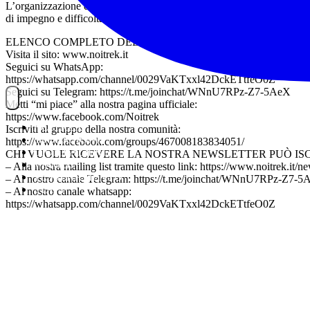
L’organizzazione dell’evento ed il relativo contributo di partecipazion
di impegno e difficoltà delle escursioni.
ELENCO COMPLETO DELLE ESCURSIONI
Visita il sito: www.noitrek.it
Seguici su WhatsApp:
https://whatsapp.com/channel/0029VaKTxxl42DckETtfeO0Z
Seguici su Telegram: https://t.me/joinchat/WNnU7RPz-Z7-5AeX
Metti “mi piace” alla nostra pagina ufficiale:
https://www.facebook.com/Noitrek
NOITREK
Iscriviti al gruppo della nostra comunità:
ESCURSIONI
https://www.facebook.com/groups/467008183834051/
GIORNALIERI
CHI VUOLE RICEVERE LA NOSTRA NEWSLETTER PUÒ IS
VIAGGI
– Alla nostra mailing list tramite questo link: https://www.noitrek.it/ne
TESSERAMENTO
– Al nostro canale Telegram: https://t.me/joinchat/WNnU7RPz-Z7-
STAFF
– Al nostro canale whatsapp:
https://whatsapp.com/channel/0029VaKTxxl42DckETtfeO0Z