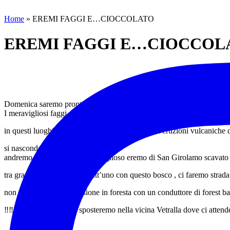
Home
»
EREMI FAGGI E…CIOCCOLATO
EREMI FAGGI E…CIOCCOL
Domenica saremo pronti a fare il pieno di energie vitali tra le sentine
I meravigliosi faggi di monte fogliano che regalano un paesaggio inca
in questi luoghi mistici un tempo teatro di grandi eruzioni vulcaniche 
si nascondono storie e leggende …
andremo alla ricerca del meraviglioso eremo di San Girolamo scavato 
tra grandi piroclasti ormai tutt’uno con questo bosco , ci faremo strad
non mancherà un immersione in foresta con un conduttore di forest bat
‼️‼️ a fine escursione ci sposteremo nella vicina Vetralla dove ci attend