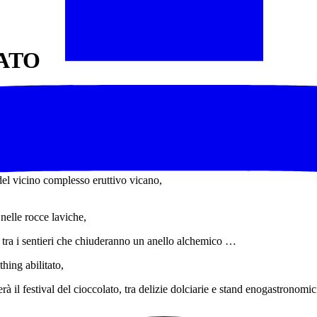
ATO
lle dei boschi…
ntato ad un altitudine più bassa del consueto ecco perché viene chiamat
del vicino complesso eruttivo vicano,
nelle rocce laviche,
a tra i sentieri che chiuderanno un anello alchemico …
hing abilitato,
erà il festival del cioccolato, tra delizie dolciarie e stand enogastronom