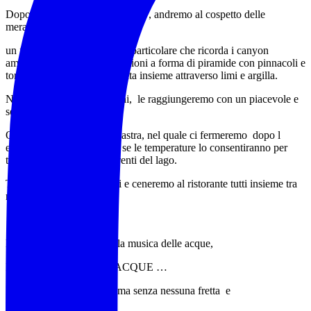
Dopo una buonissima colazione , andremo al cospetto delle
meravigliose Lame rosse,
un fenomeno naturale molto particolare che ricorda i canyon
americani, Si tratta di formazioni a forma di piramide con pinnacoli e
torri costituite da ghiaia tenuta insieme attraverso limi e argilla.
Nascoste tra i monti Sibillini, le raggiungeremo con un piacevole e
semplice trekking.
Questo parte dal lago di Fiastra, nel quale ci fermeremo dopo l
escursione per rilassarci, e se le temperature lo consentiranno per
tuffarci nelle acque trasparenti del lago.
Torneremo poi agli alloggi e ceneremo al ristorante tutti insieme tra
musica e risate,
Lunedì 2 GIUGNO avrà la musica delle acque,
IL SENTIERO DELLE ACQUE …
Faremo colazione con calma senza nessuna fretta e