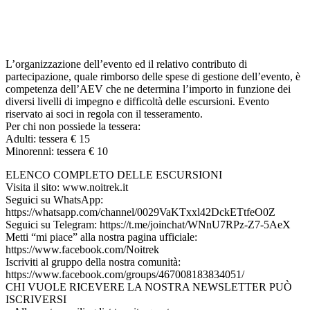
L’organizzazione dell’evento ed il relativo contributo di
partecipazione, quale rimborso delle spese di gestione dell’evento, è
competenza dell’AEV che ne determina l’importo in funzione dei
diversi livelli di impegno e difficoltà delle escursioni. Evento
riservato ai soci in regola con il tesseramento.
Per chi non possiede la tessera:
Adulti: tessera € 15
Minorenni: tessera € 10
ELENCO COMPLETO DELLE ESCURSIONI
Visita il sito: www.noitrek.it
Seguici su WhatsApp:
https://whatsapp.com/channel/0029VaKTxxl42DckETtfeO0Z
Seguici su Telegram: https://t.me/joinchat/WNnU7RPz-Z7-5AeX
Metti “mi piace” alla nostra pagina ufficiale:
https://www.facebook.com/Noitrek
Iscriviti al gruppo della nostra comunità:
https://www.facebook.com/groups/467008183834051/
CHI VUOLE RICEVERE LA NOSTRA NEWSLETTER PUÒ
ISCRIVERSI