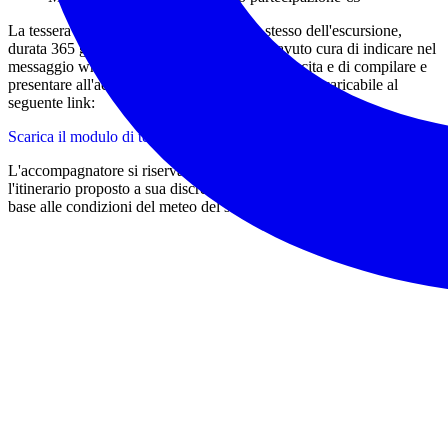
La tessera si potrà sottoscrivere il giorno stesso dell'escursione,
durata 365 gg dalla sottoscrizione, avendo avuto cura di indicare nel
messaggio whatsapp anche luogo e data di nascita e di compilare e
presentare all'accompagnatore l'apposito modulo scaricabile al
seguente link:
Scarica il modulo di tesseramento
L'accompagnatore si riserva il diritto di annullare o modificare
l'itinerario proposto a sua discrezione, per garantire la sicurezza o in
base alle condizioni del meteo del sentiero e dei partecipanti.