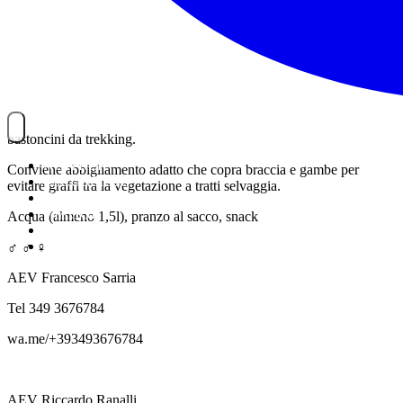
bastoncini da trekking.
NOITREK
Conviene abbigliamento adatto che copra braccia e gambe per
ESCURSIONI
evitare graffi tra la vegetazione a tratti selvaggia.
GIORNALIERI
VIAGGI
Acqua (almeno 1,5l), pranzo al sacco, snack
TESSERAMENTO
STAFF
‍♂️ ‍♂️ ‍♀️
AEV Francesco Sarria
Tel 349 3676784
wa.me/+393493676784
AEV Riccardo Ranalli