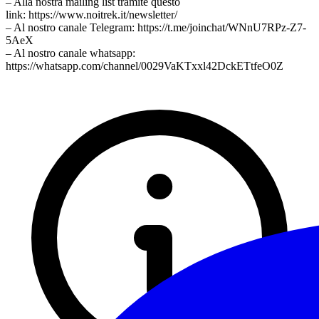
– Alla nostra mailing list tramite questo
link: https://www.noitrek.it/newsletter/
– Al nostro canale Telegram: https://t.me/joinchat/WNnU7RPz-Z7-
5AeX
– Al nostro canale whatsapp:
https://whatsapp.com/channel/0029VaKTxxl42DckETtfeO0Z