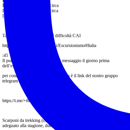
Difficoltà: t,t/e
Lunghezza: da 5 a 10 km circa
Dislivello: da 80 a 200 m circa
Durata: 6:00 ore circa
Tabella esplicativa dei livelli difficoltà CAI
https://it.m.wikipedia.org/wiki/Escursionismo#Italia
:45
Il punto esatto verrà indicato via messaggio il giorno prima
dell’escursione
per condividere passaggi auto questo è il link del nostro gruppo
telegram (passi e passaggi)
https://t.me/+8hUnWEuGfDdiZTE8
Scarponi da trekking (obbligatori), zaino 20/30l, abbigliamento
adeguato alla stagione, due paia di calzini di ricambio