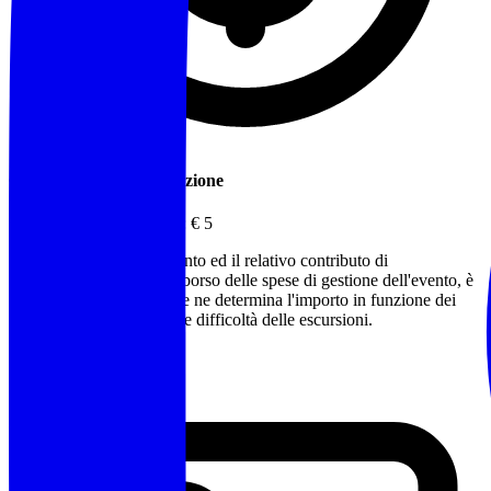
Contributo di partecipazione
Adulti:
€ 15
– Minorenni:
€ 5
L'organizzazione dell'evento ed il relativo contributo di
partecipazione, quale rimborso delle spese di gestione dell'evento, è
competenza dell'AEV che ne determina l'importo in funzione dei
diversi livelli di impegno e difficoltà delle escursioni.