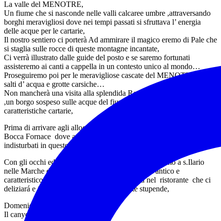
La valle del MENOTRE,
Un fiume che si nasconde nelle valli calcaree umbre ,attraversando
borghi meravigliosi dove nei tempi passati si sfruttava l’ energia
delle acque per le cartarie,
Il nostro sentiero ci porterà Ad ammirare il magico eremo di Pale che
si staglia sulle rocce di queste montagne incantate,
Ci verrà illustrato dalle guide del posto e se saremo fortunati
assisteremo ai canti a cappella in un contesto unico al mondo…
Proseguiremo poi per le meravigliose cascate del MENOTRE tra
salti d’ acqua e grotte carsiche…
Non mancherà una visita alla splendida Rasiglia, la Venezia umbra
,un borgo sospeso sulle acque del fiume ,deviato per alimentare le
caratteristiche cartarie,
Prima di arrivare agli alloggi ci godremo il pomeriggio al lago di
Bocca Fornace dove ammireremo i cigni neri che vivono
indisturbati in questo angolo di paradiso…
Con gli occhi ed il cuore pieni di meraviglia arriveremo a s.Ilario
nelle Marche dove prenderemo gli alloggi in un antico e
caratteristico agriturismo, doccia e cena tipica nel ristorante che ci
deliziará e farà da cornice a queste giornate stupende,
Domenica 1 Giugno
Il canyon delle lame Rosse