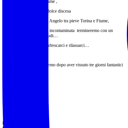
partiremo dal borgo di Fiume ,
Il nostro trekking sarà in dolce discesa
Costeggiando il torrente s Angelo tra pieve Torina e Fiume,
Tra salti d’ acqua e natura incontaminata termineremo con un
percorso kneipp a piedi nudi…
un simpatico modo per rinfrescarci e rilassarci…
Nel pomeriggio ci saluteremo dopo aver vissuto tre giorni fantastici
Percorsi: anelli ,A/r