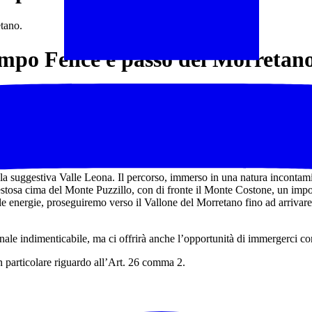
tano.
mpo Felice e passo del Morretano
Passo del Morretano , situato a 1983 metri di quota . Da questa posizion
 suggestiva Valle Leona. Il percorso, immerso in una natura incontaminat
stosa cima del Monte Puzzillo, con di fronte il Monte Costone, un impo
 energie, proseguiremo verso il Vallone del Morretano fino ad arrivare a
nale indimenticabile, ma ci offrirà anche l’opportunità di immergerci c
 particolare riguardo all’Art. 26 comma 2.