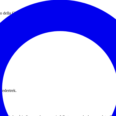
co della Chiesuola.
Federtrek.