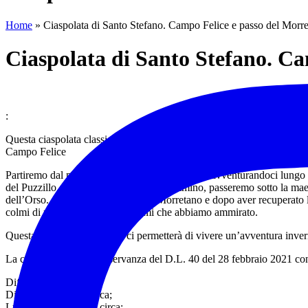
Home
»
Ciaspolata di Santo Stefano. Campo Felice e passo del Morre
Ciaspolata di Santo Stefano. Ca
:
Questa ciaspolata classica ci condurrà senza eccessivi sforzi fino al 
Campo Felice
Partiremo dal parcheggio del Rifugio Alantino, avventurandoci lungo la
del Puzzillo e Morretano. Durante il cammino, passeremo sotto la mae
dell’Orso. Arriveremo al passo del Morretano e dopo aver recuperato le
colmi di meraviglia per i panorami che abbiamo ammirato.
Questa escursione non solo ci permetterà di vivere un’avventura inver
La ciaspolata sarà in osservanza del D.L. 40 del 28 febbraio 2021 con
Difficoltà: EA
Dislivello: 400 mt. circa;
Lunghezza: 11,5 Km circa;