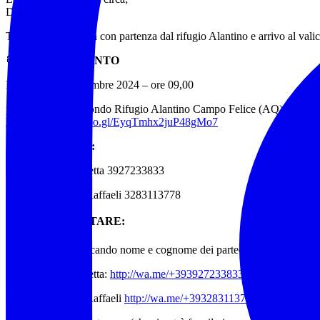
Durata: 6 ore +soste
Tipologia: traversata con partenza dal rifugio Alantino e arrivo al vali
⏰
APPUNTAMENTO
Domenica 26 Dicembre 2024 – ore 09,00
parcheggio sci di fondo Rifugio Alantino Campo Felice (AQ)
https://maps.app.goo.gl/EyqTmhx2juP48gMo7
ACCOMPAGNA:
AEV Silvio Giorgetta 3927233833
AEV Alessandro Raffaeli 3283113778
✍
️ PER PRENOTARE:
via Whatsapp: indicando nome e cognome dei partecipanti, n° tessera 
AEV Silvio Giorgetta:
http://wa.me/+393927233833
AEV Alessandro Raffaeli
http://wa.me/+393283113778