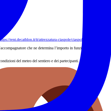
scita.
https://rent.decathlon.it/it/attrezzatura-ciaspole/ciaspole-bastoni
ll’accompagnatore che ne determina l’importo in funzione dei diversi
condizioni del meteo del sentiero e dei partecipanti.