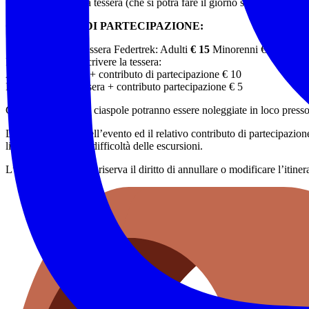
Chi non possiede la tessera (che si potrà fare il giorno stesso dell’es
CONTRIBUTO DI PARTECIPAZIONE:
Se in possesso di tessera Federtrek: Adulti
€ 15
Minorenni € 10
Per chi deve sottoscrivere la tessera:
Adulti € 15 tessera + contributo di partecipazione € 10
Minorenni € 10 tessera + contributo partecipazione € 5
Chi non possiede le ciaspole potranno essere noleggiate in loco presso
L’organizzazione dell’evento ed il relativo contributo di partecipazio
livelli di impegno e difficoltà delle escursioni.
L’accompagnatore si riserva il diritto di annullare o modificare l’itiner