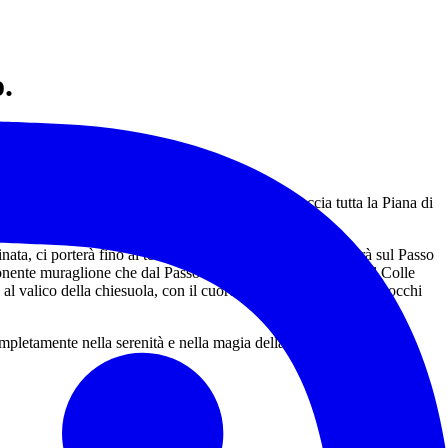
.
e, potremo godere di un panorama unico che abbraccia tutta la Piana di
a, ci porterà fino al termine della valle, dove si affaccerà sul Passo
nente muraglione che dal Passo del Morretano arriva fino al Colle
l valico della chiesuola, con il cuore pieno di emozioni e gli occhi
ompletamente nella serenità e nella magia della montagna.