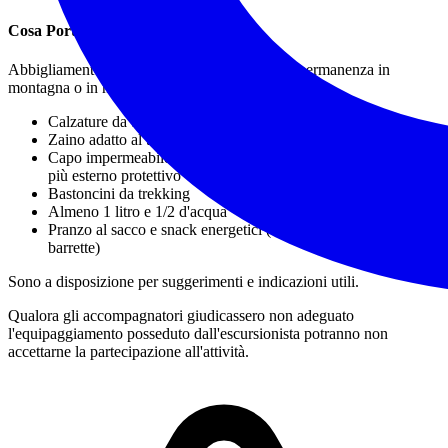
Cosa Portare / Abbigliamento
Abbigliamento idoneo a una escursione e alla permanenza in
montagna o in natura, in particolare:
Calzature da trekking
(obbligatorie, meglio alte)
Zaino adatto al trasporto del necessario per la giornata
Capo impermeabile da indossare all'occorrenza come strato
più esterno protettivo
Bastoncini da trekking
Almeno 1 litro e 1/2 d'acqua
Pranzo al sacco e snack energetici (frutta secca, cioccolata,
barrette)
Sono a disposizione per suggerimenti e indicazioni utili.
Qualora gli accompagnatori giudicassero non adeguato
l'equipaggiamento posseduto dall'escursionista potranno non
accettarne la partecipazione all'attività.