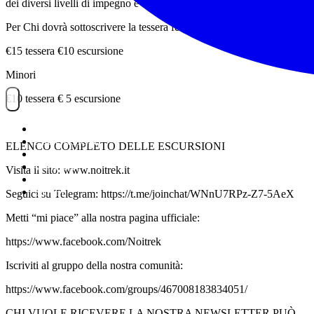
dei diversi livelli di impegno e difficoltà delle escursioni.
Per Chi dovrà sottoscrivere la tessera federtrek
€15 tessera €10 escursione
Minori
€10 tessera € 5 escursione
NOITREK
ESCURSIONI
ELENCO COMPLETO DELLE ESCURSIONI
GIORNALIERI
VIAGGI
Visita il sito: www.noitrek.it
TESSERAMENTO
STAFF
Seguici su Telegram: https://t.me/joinchat/WNnU7RPz-Z7-5AeX
Metti “mi piace” alla nostra pagina ufficiale:
https://www.facebook.com/Noitrek
Iscriviti al gruppo della nostra comunità:
https://www.facebook.com/groups/467008183834051/
CHI VUOLE RICEVERE LA NOSTRA NEWSLETTER PUÒ