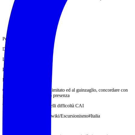
Percorso: anello
Difficoltà: T/E
Lunghezza: 14 km circa
Dislivello: 150 m circa
Durata: 6:00 ore circa
Cani ammessi in numero limitato ed al guinzaglio, concordare con
gli accompagnatori la loro presenza
Tabella esplicativa dei livelli difficoltà CAI
https://it.m.wikipedia.org/wiki/Escursionismo#Italia
:45