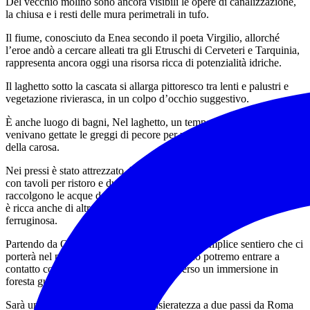
Del vecchio molino sono ancora visibili le opere di canalizzazione,
la chiusa e i resti delle mura perimetrali in tufo.
Il fiume, conosciuto da Enea secondo il poeta Virgilio, allorché
l’eroe andò a cercare alleati tra gli Etruschi di Cerveteri e Tarquinia,
rappresenta ancora oggi una risorsa ricca di potenzialità idriche.
Il laghetto sotto la cascata si allarga pittoresco tra lenti e palustri e
vegetazione rivierasca, in un colpo d’occhio suggestivo.
È anche luogo di bagni, Nel laghetto, un tempo non lontano
venivano gettate le greggi di pecore per un igienico bagno prima
della carosa.
Nei pressi è stato attrezzato dalla locale Università Agraria un parco
con tavoli per ristoro e due piccole piscine poco profonde, che
raccolgono le acque della vicina sorgente sulfurea termale. La zona
è ricca anche di altre sorgenti freschissime, di cui una di acqua
ferruginosa.
Partendo da Oriolo Romano prenderemo un semplice sentiero che ci
porterà nel parco della mola , dove nel bosco potremo entrare a
contatto con l’ energia della natura attraverso un immersione in
foresta guidata.
Sarà una giornata di relax e di spensieratezza a due passi da Roma