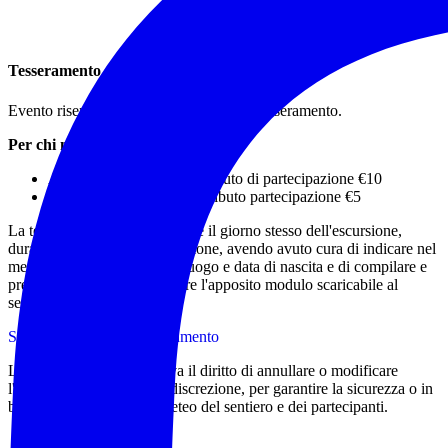
Tesseramento
Evento riservato ai soci in regola con il tesseramento.
Per chi non possiede la tessera:
Adulti tessera €15 + contributo di partecipazione €10
Minori tessera €10 + contributo partecipazione €5
La tessera si potrà sottoscrivere il giorno stesso dell'escursione,
durata 365 gg dalla sottoscrizione, avendo avuto cura di indicare nel
messaggio whatsapp anche luogo e data di nascita e di compilare e
presentare all'accompagnatore l'apposito modulo scaricabile al
seguente link:
Scarica il modulo di tesseramento
L'accompagnatore si riserva il diritto di annullare o modificare
l'itinerario proposto a sua discrezione, per garantire la sicurezza o in
base alle condizioni del meteo del sentiero e dei partecipanti.