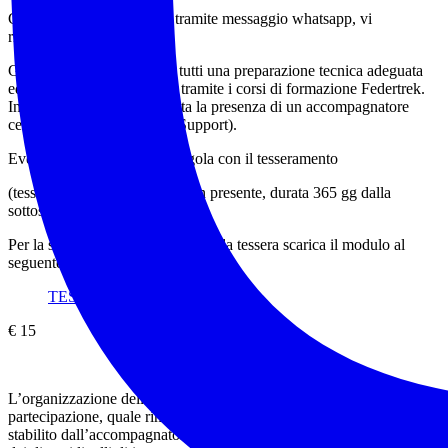
Contattaci preferibilmente tramite messaggio whatsapp, vi
richiameremo con piacere.
Gli accompagnatori hanno tutti una preparazione tecnica adeguata
ed aggiornata annualmente tramite i corsi di formazione Federtrek.
In ogni escursione è garantita la presenza di un accompagnatore
certificato BLS (Base Life Support).
Evento riservato ai soci in regola con il tesseramento
(tessera Federtrek 15 € ove non presente, durata 365 gg dalla
sottoscrizione).
Per la sottoscrizione o rinnovo della tessera scarica il modulo al
seguente link:
TESSERAMENTO
€ 15
L’organizzazione dell’evento ed il relativo contributo di
partecipazione, quale rimborso delle spese di gestione dell’evento, è
stabilito dall’accompagnatore che ne determina l’importo in funzione