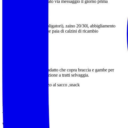
Il punto esatto verrà indicato via messaggio il giorno prima
dell’escursione
Scarponi da trekking (obbligatori), zaino 20/30l, abbigliamento
adeguato alla stagione, due paia di calzini di ricambio
bastoncini da trekking.
Conviene abbigliamento adatto che copra braccia e gambe per
evitare graffi tra la vegetazione a tratti selvaggia.
Acqua (almeno 1,5l)pranzo al sacco ,snack
‍♂️ ‍♂️ ‍♀️
AEV Francesco Sarria
Tel 349 3676784
wa.me/+393493676784