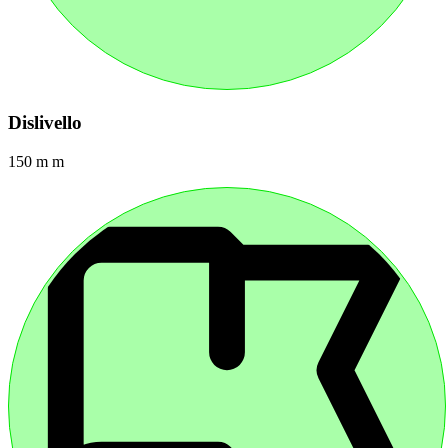
Dislivello
150 m m