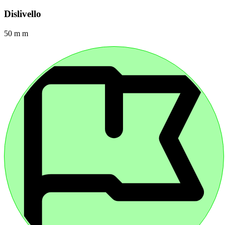
Dislivello
50 m m