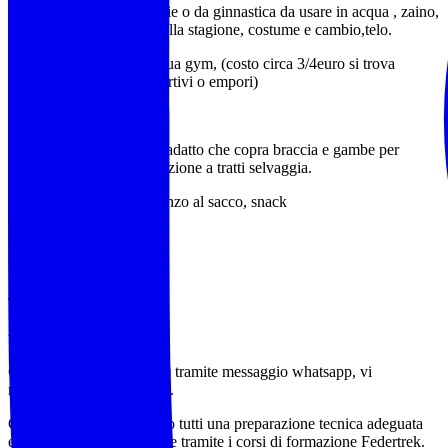
Scarpe da trekking vecchie o da ginnastica da usare in acqua , zaino,
abbigliamento adeguato alla stagione, costume e cambio,telo.
tubo galleggiante per acqua gym, (costo circa 3/4euro si trova
facilmente nei negozi sportivi o empori)
Conviene abbigliamento adatto che copra braccia e gambe per
evitare graffi tra la vegetazione a tratti selvaggia.
Acqua (almeno 1,5l), pranzo al sacco, snack
‍♂️ ‍♂️ ‍♀️
AEV Francesco Sarria
Tel 349 3676784
wa.me/+393493676784
Contattaci preferibilmente tramite messaggio whatsapp, vi
richiameremo con piacere.
Gli accompagnatori hanno tutti una preparazione tecnica adeguata
ed aggiornata annualmente tramite i corsi di formazione Federtrek.