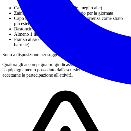
Calzature da trekking
(obbligatorie, meglio alte)
Zaino adatto al trasporto del necessario per la giornata
Capo impermeabile da indossare all'occorrenza come strato
più esterno protettivo
Bastoncini da trekking
Almeno 1 litro e 1/2 d'acqua
Pranzo al sacco e snack energetici (frutta secca, cioccolata,
barrette)
Sono a disposizione per suggerimenti e indicazioni utili.
Qualora gli accompagnatori giudicassero non adeguato
l'equipaggiamento posseduto dall'escursionista potranno non
accettarne la partecipazione all'attività.