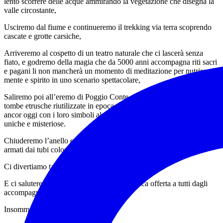
lento scorrere delle acque ammirando la vegetazione che disegna la
valle circostante,
Usciremo dal fiume e continueremo il trekking via terra scoprendo
cascate e grotte carsiche,
Arriveremo al cospetto di un teatro naturale che ci lascerà senza
fiato, e godremo della magia che da 5000 anni accompagna riti sacri
e pagani li non mancherà un momento di meditazione per nutrire
mente e spirito in uno scenario spettacolare,
Saliremo poi all’eremo di Poggio Conte, un antichissimo sistema di
tombe etrusche riutilizzate in epoca medioevale dai Templari, che
ancor oggi con i loro simboli alchemici ci regalano sensazioni
uniche e misteriose.
Chiuderemo l’anello e di nuovo nel fiume faremo una battaglia
armati dai tubi colorati usati al mattino per galleggiare,
Ci divertiamo tantissimo ,garantito !
E ci saluteremo con una fetta di anguria fresca offerta a tutti dagli
accompagnatori ,
Insomma che vuoi di più …