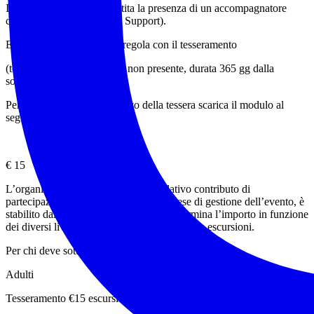
In ogni escursione è garantita la presenza di un accompagnatore
certificato BLS (Base Life Support).
Evento riservato ai soci in regola con il tesseramento
(tessera Federtrek 15 € ove non presente, durata 365 gg dalla
sottoscrizione).
Per la sottoscrizione o rinnovo della tessera scarica il modulo al
seguente link:
TESSERAMENTO
€ 15
L’organizzazione dell’evento ed il relativo contributo di
partecipazione, quale rimborso delle spese di gestione dell’evento, è
stabilito dall’accompagnatore che ne determina l’importo in funzione
dei diversi livelli di impegno e difficoltà delle escursioni.
Per chi deve sottoscrivere la tessera
Adulti
Tesseramento €15 escursione €10