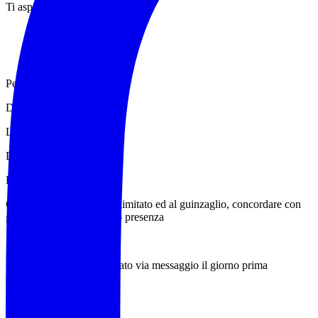
Ti aspettiamo ❤️
Percorso: anello
Difficoltà: E
Lunghezza: 9km circa
Dislivello: 50 m circa
Durata: 6:00 ore circa
Cani ammessi in numero limitato ed al guinzaglio, concordare con
gli accompagnatori la loro presenza
:45
Il punto esatto verrà indicato via messaggio il giorno prima
dell’escursione