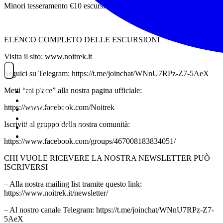
Minori tesseramento €10 escursione € 5
ELENCO COMPLETO DELLE ESCURSIONI
Visita il sito: www.noitrek.it
Seguici su Telegram: https://t.me/joinchat/WNnU7RPz-Z7-5AeX
Metti “mi piace” alla nostra pagina ufficiale:
NOITREK
ESCURSIONI
https://www.facebook.com/Noitrek
GIORNALIERI
VIAGGI
Iscriviti al gruppo della nostra comunità:
TESSERAMENTO
STAFF
https://www.facebook.com/groups/467008183834051/
CHI VUOLE RICEVERE LA NOSTRA NEWSLETTER PUÒ
ISCRIVERSI
– Alla nostra mailing list tramite questo link:
https://www.noitrek.it/newsletter/
– Al nostro canale Telegram: https://t.me/joinchat/WNnU7RPz-Z7-
5AeX