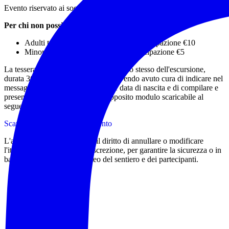
Evento riservato ai soci in regola con il tesseramento.
Per chi non possiede la tessera:
Adulti tessera €15 + contributo di partecipazione €10
Minori tessera €10 + contributo partecipazione €5
La tessera si potrà sottoscrivere il giorno stesso dell'escursione,
durata 365 gg dalla sottoscrizione, avendo avuto cura di indicare nel
messaggio whatsapp anche luogo e data di nascita e di compilare e
presentare all'accompagnatore l'apposito modulo scaricabile al
seguente link:
Scarica il modulo di tesseramento
L'accompagnatore si riserva il diritto di annullare o modificare
l'itinerario proposto a sua discrezione, per garantire la sicurezza o in
base alle condizioni del meteo del sentiero e dei partecipanti.