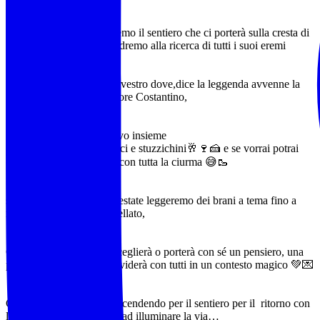
Da sant’Oreste percorreremo il sentiero che ci porterà sulla cresta di
questo gigante isolato, andremo alla ricerca di tutti i suoi eremi
Arrivati all eremo di S Silvestro dove,dice la leggenda avvenne la
conversione dell’ imperatore Costantino,
condivideremo un aperitivo insieme
vi offriremo bevande dolci e stuzzichini🥂🍷🍰 e se vorrai potrai
condividere ciò che vuoi con tutta la ciurma 😅🥾
sotto un tramonto di fine estate leggeremo dei brani a tema fino a
rimanere sotto il Cielo stellato,
Ognuno di noi se vorrà,sceglierà o porterà con sé un pensiero, una
poesia ,un brano lo condividerà con tutti in un contesto magico 💚💌
Chiuderemo poi l’anello scendendo per il sentiero per il ritorno con
le nostre lampade frontali ad illuminare la via…