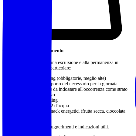
Cosa Portare / Abbigliamento
Abbigliamento idoneo a una escursione e alla permanenza in
montagna o in natura, in particolare:
Calzature da trekking
(obbligatorie, meglio alte)
Zaino adatto al trasporto del necessario per la giornata
Capo impermeabile da indossare all'occorrenza come strato
più esterno protettivo
Bastoncini da trekking
Almeno 1 litro e 1/2 d'acqua
Pranzo al sacco e snack energetici (frutta secca, cioccolata,
barrette)
Sono a disposizione per suggerimenti e indicazioni utili.