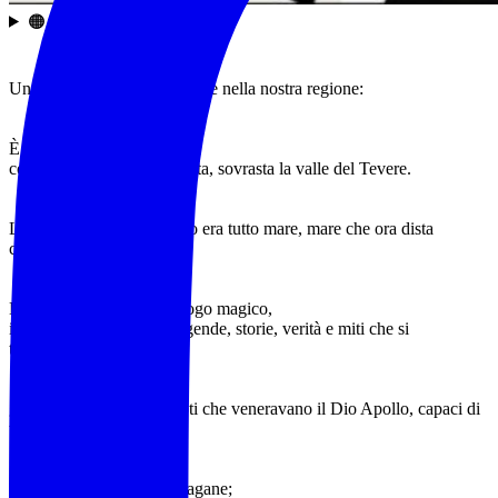
🟠 𝗗𝗘𝗦𝗖𝗥𝗜𝗭𝗜𝗢𝗡𝗘
Una singolarità carsica si erge nella nostra regione:
È il monte Soratte che,
con i suoi 691 metri di quota, sovrasta la valle del Tevere.
Là, dove un tempo lontano era tutto mare, mare che ora dista
chilometri.
Da sempre reputato un luogo magico,
il Soratte è custode di leggende, storie, verità e miti che si
tramandano da millenni:
gli Hirpi Sorani, i sacerdoti che veneravano il Dio Apollo, capaci di
trasformarsi in lupi;
gli eremi sorti su rovine pagane;