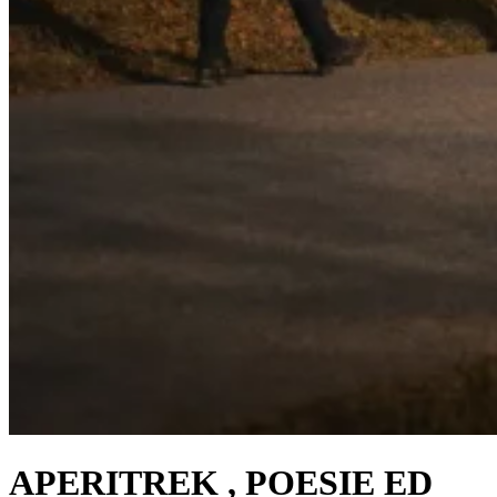
APERITREK , POESIE ED