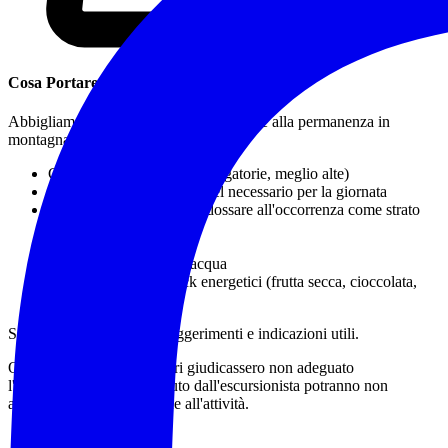
Cosa Portare / Abbigliamento
Abbigliamento idoneo a una escursione e alla permanenza in
montagna o in natura, in particolare:
Calzature da trekking
(obbligatorie, meglio alte)
Zaino adatto al trasporto del necessario per la giornata
Capo impermeabile da indossare all'occorrenza come strato
più esterno protettivo
Bastoncini da trekking
Almeno 1 litro e 1/2 d'acqua
Pranzo al sacco e snack energetici (frutta secca, cioccolata,
barrette)
Sono a disposizione per suggerimenti e indicazioni utili.
Qualora gli accompagnatori giudicassero non adeguato
l'equipaggiamento posseduto dall'escursionista potranno non
accettarne la partecipazione all'attività.