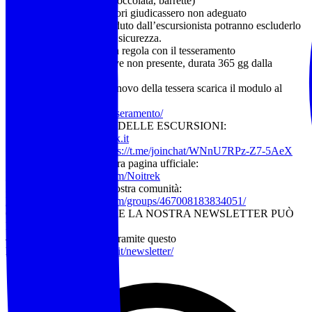
energetici (frutta secca, cioccolata, barrette)
Qualora gli accompagnatori giudicassero non adeguato
l’equipaggiamento posseduto dall’escursionista potranno escluderlo
dall’attività per ragioni di sicurezza.
Evento riservato ai soci in regola con il tesseramento
(tessera Federtrek 15 € ove non presente, durata 365 gg dalla
sottoscrizione).
Per la sottoscrizione o rinnovo della tessera scarica il modulo al
seguente link:
https://www.noitrek.it/tesseramento/
ELENCO COMPLETO DELLE ESCURSIONI:
Visita il sito:
www.noitrek.it
Seguici su Telegram:
https://t.me/joinchat/WNnU7RPz-Z7-5AeX
Metti “mi piace” alla nostra pagina ufficiale:
https://www.facebook.com/Noitrek
Iscriviti al gruppo della nostra comunità:
https://www.facebook.com/groups/467008183834051/
CHI VUOLE RICEVERE LA NOSTRA NEWSLETTER PUÒ
ISCRIVERSI
– Alla nostra mailing list tramite questo
link:
https://www.noitrek.it/newsletter/