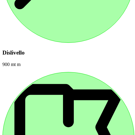
Dislivello
900 mt m