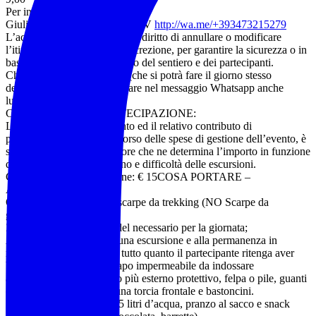
Per informazioni e prenotazioni:
Giuliano Della Posta guida AEV
http://wa.me/+393473215279
L’accompagnatore si riserva il diritto di annullare o modificare
l’itinerario proposto a sua discrezione, per garantire la sicurezza o in
base alle condizioni del meteo del sentiero e dei partecipanti.
Chi non possiede la tessera (che si potrà fare il giorno stesso
dell’escursione) dovrà indicare nel messaggio Whatsapp anche
luogo e data di nascita.
CONTRIBUTO DI PARTECIPAZIONE:
L’organizzazione dell’evento ed il relativo contributo di
partecipazione, quale rimborso delle spese di gestione dell’evento, è
stabilito dall’accompagnatore che ne determina l’importo in funzione
dei diversi livelli di impegno e difficoltà delle escursioni.
Contributo di partecipazione: € 15COSA PORTARE –
ABBIGLIAMENTO:
Obbligatorio l’utilizzo di scarpe da trekking (NO Scarpe da
ginnastica)
Zaino adatto al trasporto del necessario per la giornata;
Abbigliamento adatto ad una escursione e alla permanenza in
montagna o in natura e di tutto quanto il partecipante ritenga aver
bisogno. Necessario un capo impermeabile da indossare
all’occorrenza come strato più esterno protettivo, felpa o pile, guanti
e cappello, Obbligatoria una torcia frontale e bastoncini.
Raccomandato almeno 1,5 litri d’acqua, pranzo al sacco e snack