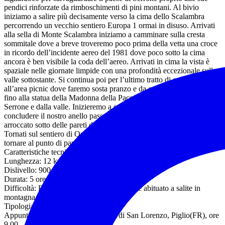
pendici rinforzate da rimboschimenti di pini montani. Al bivio
iniziamo a salire più decisamente verso la cima dello Scalambra
percorrendo un vecchio sentiero Europa 1 ormai in disuso. Arrivati
alla sella di Monte Scalambra iniziamo a camminare sulla cresta
sommitale dove a breve troveremo poco prima della vetta una croce
in ricordo dell’incidente aereo del 1981 dove poco sotto la cima
ancora è ben visibile la coda dell’aereo. Arrivati in cima la vista è
spaziale nelle giornate limpide con una profondità eccezionale sulla
valle sottostante. Si continua poi per l’ultimo tratto di cresta fino
all’area picnic dove faremo sosta pranzo e da qui poi si prosegue
fino alla statua della Madonna della Pace ben visibile dal paese di
Serrone e dalla valle. Inizieremo a scendere decisamente per
concludere il nostro anello passando per l’Eremo di San Michele
arroccato sotto delle pareti di arrampicata con vista meravigliosa.
Tornati sul sentiero di Quota Mille risaliremo gradualmente per
tornare al punto di partenza.
Caratteristiche tecniche:
Lunghezza: 12 km
Dislivello: 900 mt
Durata: 5 ore
Difficoltà: E escursionistico adatto per chi è abituato a salite in
montagna impegnative.
Tipologia escursione: anello
Appuntamento sul posto: Convento di San Lorenzo, Piglio(FR), ore
9,00