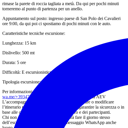
rimase la parete di roccia tagliata a metà. Da qui per pochi minuti
torneremo al punto di partenza per un anello.
Appuntamento sul posto: ingresso paese di San Polo dei Cavalieri
ore 9:00, da qui poi ci spostiamo di pochi minuti con le auto.
Caratteristiche tecniche escursione:
Lunghezza: 15 km
Dislivello: 500 mt
Durata: 5 ore
Difficoltà: E escursionistico
Tipologia escursione: ANELLO
Per informazioni e prenotazioni:
wa.me/+393473215279
Giuliano Della Posta guida AEV
L’accompagnatore si riserva il diritto di annullare o modificare
l’itinerario proposto a sua discrezione, per garantire la sicurezza o in
base alle condizioni del meteo del sentiero e dei partecipanti.
Chi non possiede la tessera (che si potrà fare il giorno stesso
dell’escursione) dovrà indicare nel messaggio WhatsApp anche
luogo e data di nascita.