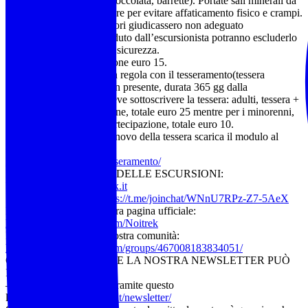
energetici (frutta secca, cioccolata, barrette). Portate sali minerali da
sciogliere in acqua da usare per evitare affaticamento fisico e crampi.
Qualora gli accompagnatori giudicassero non adeguato
l’equipaggiamento posseduto dall’escursionista potranno escluderlo
dall’attività per ragioni di sicurezza.
Contributo di partecipazione euro 15.
Evento riservato ai soci in regola con il tesseramento(tessera
Federtrek euro 15 ove non presente, durata 365 gg dalla
sottoscrizione). Per chi deve sottoscrivere la tessera: adulti, tessera +
contributo di partecipazione, totale euro 25 mentre per i minorenni,
tessera + contributo di partecipazione, totale euro 10.
Per la sottoscrizione o rinnovo della tessera scarica il modulo al
seguente link:
https://www.noitrek.it/tesseramento/
ELENCO COMPLETO DELLE ESCURSIONI:
Visita il sito:
www.noitrek.it
Seguici su Telegram:
https://t.me/joinchat/WNnU7RPz-Z7-5AeX
Metti “mi piace” alla nostra pagina ufficiale:
https://www.facebook.com/Noitrek
Iscriviti al gruppo della nostra comunità:
https://www.facebook.com/groups/467008183834051/
CHI VUOLE RICEVERE LA NOSTRA NEWSLETTER PUÒ
ISCRIVERSI
– Alla nostra mailing list tramite questo
link:
https://www.noitrek.it/newsletter/