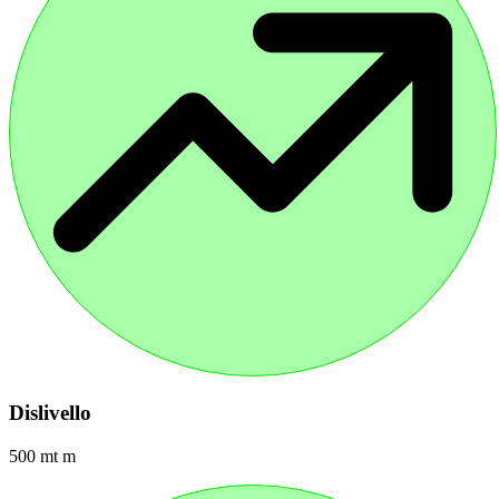
Dislivello
500 mt m