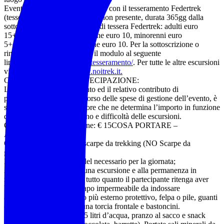
Evento riservato ai soci in regola con il tesseramento Federtrek
(tessera Federtrek euro 15 ove non presente, durata 365gg dalla
sottoscrizione), se in possesso di tessera Federtrek: adulti euro
15+contributo di partecipazione euro 10, minorenni euro
5+contributo di partecipazione euro 10. Per la sottoscrizione o
rinnovo della tessera scarica il modulo al seguente
link:
https://www.noitrek.it/tesseramento/
. Per tutte le altre escursioni
visitare il sito internet
www.noitrek.it.
CONTRIBUTO DI PARTECIPAZIONE:
L’organizzazione dell’evento ed il relativo contributo di
partecipazione, quale rimborso delle spese di gestione dell’evento, è
stabilito dall’accompagnatore che ne determina l’importo in funzione
dei diversi livelli di impegno e difficoltà delle escursioni.
Contributo di partecipazione: € 15COSA PORTARE –
ABBIGLIAMENTO:
Obbligatorio l’utilizzo di scarpe da trekking (NO Scarpe da
ginnastica)
Zaino adatto al trasporto del necessario per la giornata;
Abbigliamento adatto ad una escursione e alla permanenza in
montagna o in natura e di tutto quanto il partecipante ritenga aver
bisogno. Necessario un capo impermeabile da indossare
all’occorrenza come strato più esterno protettivo, felpa o pile, guanti
e cappello, Obbligatoria una torcia frontale e bastoncini.
Raccomandato almeno 1,5 litri d’acqua, pranzo al sacco e snack