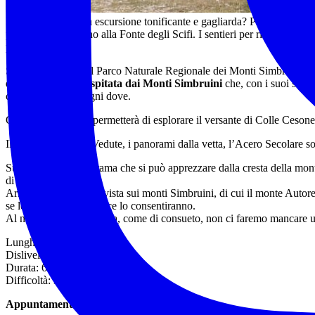
Pronti per una bella escursione tonificante e gagliarda? Partiremo da
per poi scendere fino alla Fonte degli Scifi. I sentieri per rientrare 
percorso ad anello.
Siamo nel cuore del Parco Naturale Regionale dei Monti Simbruini, che 
estesa d’Europa ospitata dai Monti Simbruini
che, con i suoi scorc
che cerchiamo in ogni dove.
Questo itinerario ci permetterà di esplorare il versante di Colle Ceson
Il traverso fino alla Vedute, i panorami dalla vetta, l’Acero Secolare s
Suggestivo è il panorama che si può apprezzare dalla cresta della mon
di Vallepietra.
Arrivati sulla vetta, la vista sui monti Simbruini, di cui il monte Autor
se le condizioni meteo ce lo consentiranno.
Al nostro rientro a Livata, come di consueto, non ci faremo mancare u
Lunghezza: 15 km c.a.
Dislivello: 650 metri
Durata: 6-7 ore
Difficoltà: E
Appuntamento: Domenica 24 maggio ore 10