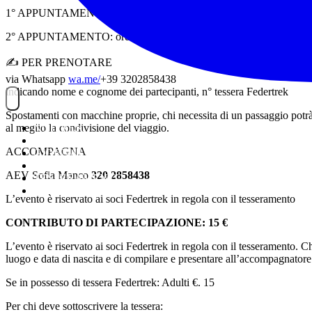
1° APPUNTAMENTO: ore 8,40 PARCHEGGIO LA RUSTICA
2° APPUNTAMENTO: ore 10,00 VIA DELLA BANDITA, 23 – 
✍️
PER PRENOTARE
via Whatsapp
wa.me/
+39 3202858438
indicando nome e cognome dei partecipanti, n° tessera Federtrek
Spostamenti con macchine proprie, chi necessita di un passaggio potrà
al meglio la condivisione del viaggio.
NOITREK
ESCURSIONI
ACCOMPAGNA
GIORNALIERI
VIAGGI
AEV
Sofia Manco
320 2858438
TESSERAMENTO
STAFF
L’evento è riservato ai soci Federtrek in regola con il tesseramento
CONTRIBUTO DI PARTECIPAZIONE: 15 €
L’evento è riservato ai soci Federtrek in regola con il tesseramento. C
luogo e data di nascita e di compilare e presentare all’accompagnatore
Se in possesso di tessera Federtrek: Adulti €. 15
Per chi deve sottoscrivere la tessera: