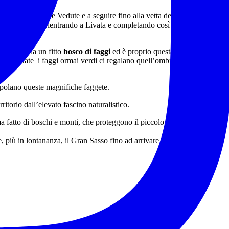
ll’Orso fino alle Vedute e a seguire fino alla vetta del monte Autore
ampo dell’Osso rientrando a Livata e completando così il nostro
icoperto da un fitto
bosco di faggi
ed è proprio questa la
faggeta più
colar d’estate i faggi ormai verdi ci regalano quell’ombra e freschezza
popolano queste magnifiche faggete.
itorio dall’elevato fascino naturalistico.
 fatto di boschi e monti, che proteggono il piccolo e indifeso borgo
e, più in lontananza, il Gran Sasso fino ad arrivare a vedere il Tirreno,