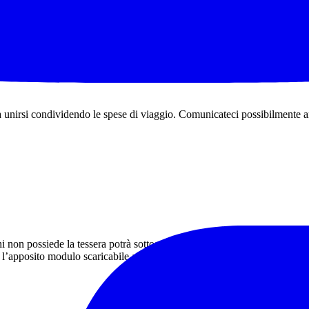
 METRO CASH AND CARRY
LIVATA
 unirsi condividendo le spese di viaggio. Comunicateci possibilmente an
hi non possiede la tessera potrà sottoscriverla il giorno stesso dell’es
 l’apposito modulo scaricabile al seguente indirizzo: www.noitrek.it