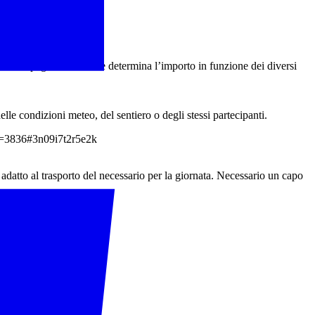
ll’accompagnatore che ne determina l’importo in funzione dei diversi
elle condizioni meteo, del sentiero o degli stessi partecipanti.
/?p=3836#3n09i7t2r5e2k
datto al trasporto del necessario per la giornata. Necessario un capo
e all’attività.