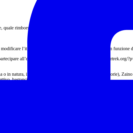
ne, quale rimborso delle spese di gestione dell’evento, è competenza de
 modificare l’itinerario proposto per garantire la sicurezza, in funzione d
artecipare all’escursione in tutta sicurezza: http://www.federtrek.org
in natura, in particolare: Calzature da trekking (obbligatorie), Zaino a
ttivo, bastoncini.
 (frutta secca, cioccolata, barrette).
o posseduto dall’escursionista potranno non accettarne la partecipazion