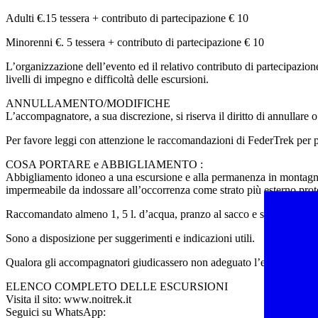
Adulti €.15 tessera + contributo di partecipazione € 10
Minorenni €. 5 tessera + contributo di partecipazione € 10
L’organizzazione dell’evento ed il relativo contributo di partecipazio
livelli di impegno e difficoltà delle escursioni.
ANNULLAMENTO/MODIFICHE
L’accompagnatore, a sua discrezione, si riserva il diritto di annullare o
Per favore leggi con attenzione le raccomandazioni di FederTrek per p
COSA PORTARE e ABBIGLIAMENTO :
Abbigliamento idoneo a una escursione e alla permanenza in montagna o 
impermeabile da indossare all’occorrenza come strato più esterno prote
Raccomandato almeno 1, 5 l. d’acqua, pranzo al sacco e snack energetici
Sono a disposizione per suggerimenti e indicazioni utili.
Qualora gli accompagnatori giudicassero non adeguato l’equipaggiament
ELENCO COMPLETO DELLE ESCURSIONI
Visita il sito: www.noitrek.it
Seguici su WhatsApp: