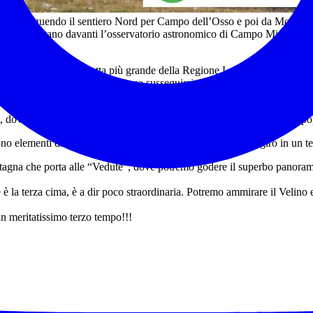
 Livata seguendo il sentiero Nord per Campo dell’Osso e poi da Monna de
a Livata ci portano davanti l’osservatorio astronomico di Campo Minio, c
è l’area verde protetta più grande della Regione Lazio. Il territorio è r
i magnifici, ci ricorda il continuo susseguirsi delle stagioni. e, in parti
e, dove è abbastanza probabile imbattersi nei gruppetti di caprioli che 
ono elementi di notevole valore che impreziosiscono questo giro in un terr
tagna che porta alle “Vedute”, dove potremo godere il superbo panorama
e è la terza cima, è a dir poco straordinaria. Potremo ammirare il Velino 
n meritatissimo terzo tempo!!!