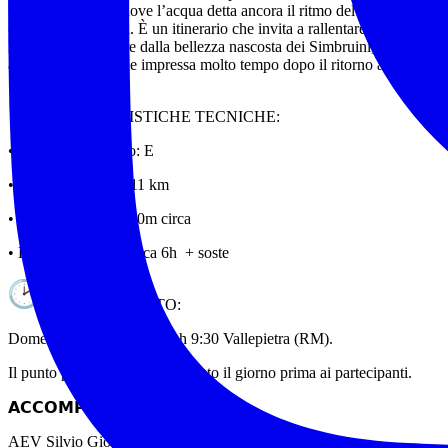
un mondo antico, dove l’acqua detta ancora il ritmo del paesaggio e 
custodire una storia. È un itinerario che invita a rallentare, ad ascoltare
lasciarsi sorprendere dalla bellezza nascosta dei Simbruini, una bellezz
autentica che rimane impressa molto tempo dopo il ritorno a valle.
CARATTERISTICHE TECNICHE:
• Difficoltà percorso: E
• Lunghezza: circa 11 km
• Dislivello: circa 600m circa
• Durata percorso: circa 6h + soste
APPUNTAMENTO:
Domenica 19 Luglio 2026 h 9:30 Vallepietra (RM).
Il punto preciso verrà comunicato il giorno prima ai partecipanti.
𝗔𝗖𝗖𝗢𝗠𝗣𝗔𝗚𝗡𝗔𝗧𝗢𝗥𝗜:
AEV Silvio Giorgetta 3927233833