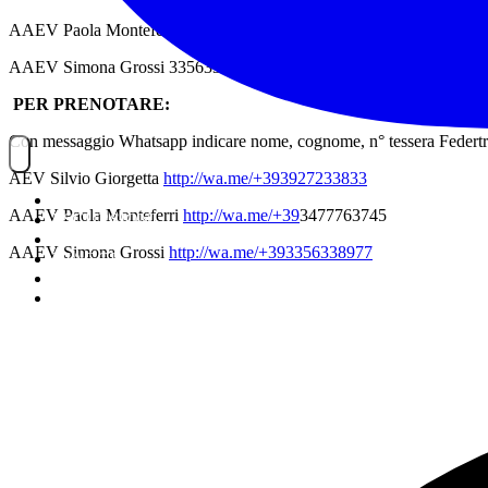
AAEV Paola Monteferri 3477763745
AAEV Simona Grossi 3356338977
PER PRENOTARE:
Con messaggio Whatsapp indicare nome, cognome, n° tessera Federtre
AEV Silvio Giorgetta
http://wa.me/+393927233833
NOITREK
AAEV Paola Monteferri
http://wa.me/+39
3477763745
ESCURSIONI
GIORNALIERI
AAEV Simona Grossi
http://wa.me/+393356338977
VIAGGI
TESSERAMENTO
STAFF