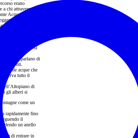
ercorso erano
e a chi attraversava i
Fonte Acqua delle
leggenda racconta
 acqua purissima e
gorga direttamente
acevole frescura e
va, il percorso si fa
.
i popolari parlano di
le sorgenti.
stero delle acque che
nserva tutto il
 dell’Altopiano di
a gli alberi si
le montagne come un
ota rapidamente fino
. Seguendo il
chiudendo un anello
ione di entrare in