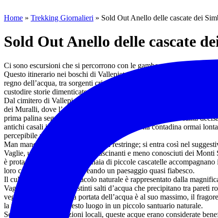
Home
»
Trekking Giornalieri
»
Sold Out Anello delle cascate dei Sim
Sold Out Anello delle cascate d
Ci sono escursioni che si percorrono con le gambe e altre che si vivono 
Questo itinerario nei boschi di Vallepietra appartiene alla seconda cat
regno dell’acqua, tra sorgenti cristalline, cascate segrete e antichi sen
custodire storie dimenticate.
Dal cimitero di Vallepietra si imbocca il percorso seguendo per un trat
dei Muralli, dove l’acqua scorre silenziosa tra muschi e rocce modella
prima palina segnaletica si svolta a destra e si affronta una salita deci
antichi casali in pietra, testimonianze di una vita contadina ormai lon
percepibile nell’atmosfera del luogo.
Man mano che si sale, il sentiero si restringe; si entra così nel suggest
Vaglie, uno degli angoli più affascinanti e meno conosciuti dei Monti
è protagonista assoluta: centinaia di piccole cascatelle accompagnano
loro continuo mormorio, creando un paesaggio quasi fiabesco.
Il culmine di questo spettacolo naturale è rappresentato dalla magnific
Vaglie, formata da tre distinti salti d’acqua che precipitano tra pareti r
vegetazione. Quando la portata dell’acqua è al suo massimo, il fragor
la valle e trasforma questo luogo in un piccolo santuario naturale.
Secondo alcune tradizioni locali, queste acque erano considerate benef