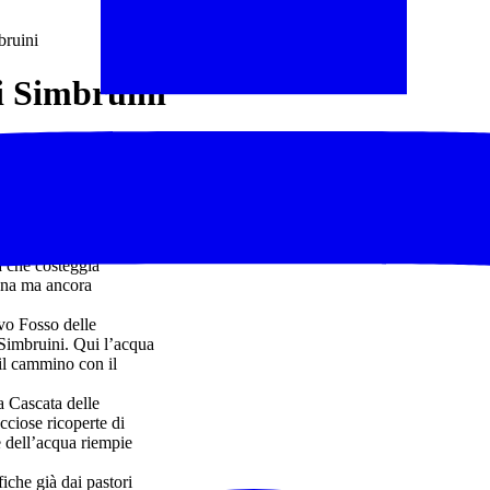
bruini
ei Simbruini
con tutti i sensi.
egoria: un viaggio nel
tieri che sembrano
to il limpido Fosso
te dal tempo. Alla
sa che costeggia
tana ma ancora
ivo Fosso delle
 Simbruini. Qui l’acqua
 il cammino con il
a Cascata delle
occiose ricoperte di
e dell’acqua riempie
iche già dai pastori