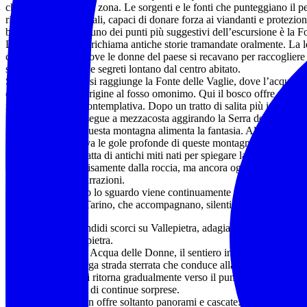
che frequentavano la zona. Le sorgenti e le fonti che punteggiano il p
ritenute luoghi speciali, capaci di donare forza ai viandanti e protezion
boschi. Non a caso uno dei punti più suggestivi dell’escursione è la 
Donne, il cui nome richiama antiche storie tramandate oralmente. La 
che fosse il luogo dove le donne del paese si recavano per raccogliere
scambiarsi racconti e segreti lontano dal centro abitato.
Superata la cascata si raggiunge la Fonte delle Vaglie, dove l’acqua s
dal terreno dando origine al fosso omonimo. Qui il bosco offre una pi
invita a una sosta contemplativa. Dopo un tratto di salita più impegnati
meno severo e prosegue a mezzacosta aggirando la Serra del Dragone
Anche il nome di questa montagna alimenta la fantasia. Alcuni raccont
un drago che abitava le gole profonde di queste montagne e custodiva 
Probabilmente si tratta di antichi miti nati per spiegare la forza e il mi
emergono improvvisamente dalla roccia, ma ancora oggi il toponimo co
fascino di quelle narrazioni.
Durante il cammino lo sguardo viene continuamente attratto dai profili
Faito e del Monte Tarino, che accompagnano, silenti, l’escursionista. Tr
aprono inoltre splendidi scorci su Vallepietra, adagiata in basso tra 
piccolo presepe di pietra.
Raggiunta la Fonte Acqua delle Donne, il sentiero inizia a perdere qu
a incontrare una larga strada sterrata che conduce alla strada asfaltata
Fosso del Tartaro si ritorna gradualmente verso il punto di partenza, 
ricco di emozioni e di continue sorprese.
Questo trekking non offre soltanto panorami e cascate: regala la sensaz