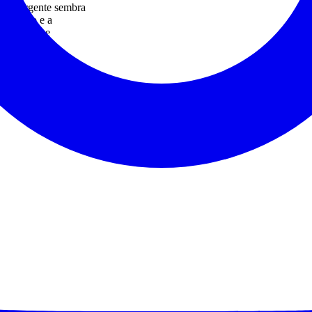
ogni sorgente sembra
 il bosco e a
a discreta e