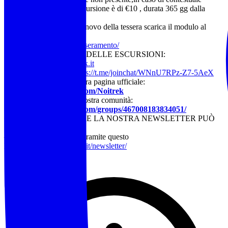
iscrizione il costo dell’escursione è di €10 , durata 365 gg dalla
sottoscrizione).
Per la sottoscrizione o rinnovo della tessera scarica il modulo al
seguente link:
https://www.noitrek.it/tesseramento/
ELENCO COMPLETO DELLE ESCURSIONI:
Visita il sito:
www.noitrek.it
Seguici su Telegram:
https://t.me/joinchat/WNnU7RPz-Z7-5AeX
Metti “mi piace” alla nostra pagina ufficiale:
https://www.facebook.com/Noitrek
Iscriviti al gruppo della nostra comunità:
https://www.facebook.com/groups/467008183834051/
CHI VUOLE RICEVERE LA NOSTRA NEWSLETTER PUÒ
ISCRIVERSI
– Alla nostra mailing list tramite questo
link:
https://www.noitrek.it/newsletter/