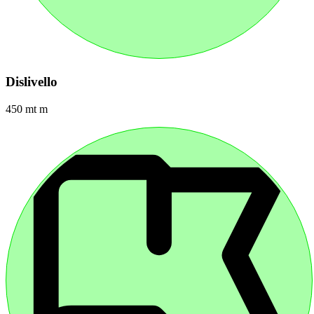
Dislivello
450 mt m