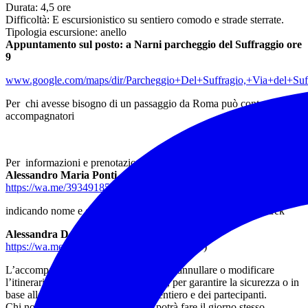
Durata: 4,5 ore
Difficoltà: E escursionistico su sentiero comodo e strade sterrate.
Tipologia escursione: anello
Appuntamento sul posto: a Narni parcheggio del Suffraggio ore
9
www.google.com/maps/dir/Parcheggio+Del+Suffragio,+Via+del+Su
Per chi avesse bisogno di un passaggio da Roma può contattare gli
accompagnatori
Per informazioni e prenotazioni:
Alessandro Maria Ponti
– guida AEV – via WA
https://wa.me/393491853779
indicando nome e cognome dei partecipanti, n° tessera Federtrek
Alessandra Delfiore
– guida AEV via WA
https://wa.me/393284122535
(dopo le ore 18)
L’accompagnatore si riserva il diritto di annullare o modificare
l’itinerario proposto a sua discrezione, per garantire la sicurezza o in
base alle condizioni del meteo del sentiero e dei partecipanti.
Chi non possiede la tessera (che si potrà fare il giorno stesso