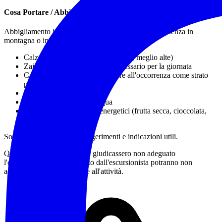
Cosa Portare / Abbigliamento
Abbigliamento idoneo a una escursione e alla permanenza in
montagna o in natura, in particolare:
Calzature da trekking
(obbligatorie, meglio alte)
Zaino adatto al trasporto del necessario per la giornata
Capo impermeabile da indossare all'occorrenza come strato
più esterno protettivo
Bastoncini da trekking
Almeno 1 litro e 1/2 d'acqua
Pranzo al sacco e snack energetici (frutta secca, cioccolata,
barrette)
Sono a disposizione per suggerimenti e indicazioni utili.
Qualora gli accompagnatori giudicassero non adeguato
l'equipaggiamento posseduto dall'escursionista potranno non
accettarne la partecipazione all'attività.