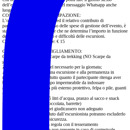
dell’escursione) dovrà indicare nel messaggio Whatsapp anche
luogo e data di nascita.
CONTRIBUTO DI PARTECIPAZIONE:
L’organizzazione dell’evento ed il relativo contributo di
partecipazione, quale rimborso delle spese di gestione dell’evento, è
stabilito dall’accompagnatore che ne determina l’importo in funzione
dei diversi livelli di impegno e difficoltà delle escursioni.
Contributo di partecipazione: € 15
COSA PORTARE – ABBIGLIAMENTO:
Obbligatorio l’utilizzo di scarpe da trekking (NO Scarpe da
ginnastica)
Zaino adatto al trasporto del necessario per la giornata;
Abbigliamento adatto ad una escursione e alla permanenza in
montagna o in natura e di tutto quanto il partecipante ritenga aver
bisogno. Necessario un capo impermeabile da indossare
all’occorrenza come strato più esterno protettivo, felpa o pile, guanti
e cappello.
Raccomandato almeno 1,5 litri d’acqua, pranzo al sacco e snack
energetici (frutta secca, cioccolata, barrette)
Qualora gli accompagnatori giudicassero non adeguato
l’equipaggiamento posseduto dall’escursionista potranno escluderlo
dall’attività per ragioni di sicurezza.
Evento riservato ai soci in regola con il tesseramento
(tessera Federtrek €15 ove non presente,in caso di contestuale