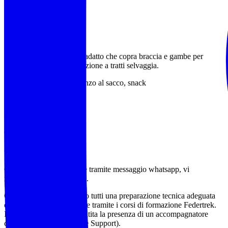
bastoncini da trekking.
Conviene abbigliamento adatto che copra braccia e gambe per
evitare graffi tra la vegetazione a tratti selvaggia.
Acqua (almeno 1,5l), pranzo al sacco, snack
‍♂️ ‍♂️ ‍♀️
AEV Francesco Sarria
Tel 349 3676784
wa.me/+393493676784
Contattaci preferibilmente tramite messaggio whatsapp, vi
richiameremo con piacere.
Gli accompagnatori hanno tutti una preparazione tecnica adeguata
ed aggiornata annualmente tramite i corsi di formazione Federtrek.
In ogni escursione è garantita la presenza di un accompagnatore
certificato BLS (Base Life Support).