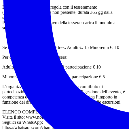
Evento riservato ai soci in regola con il tesseramento
(tessera Federtrek 15 € ove non presente, durata 365 gg dalla
sottoscrizione).
Per la sottoscrizione o rinnovo della tessera scarica il modulo al
seguente link:
TESSERAMENTO
Se in possesso di tessera Federtrek: Adulti €. 15 Minorenni €. 10
Per chi deve sottoscrivere la tessera:
Adulti €.15 tessera + contributo di partecipazione € 10
Minorenni €. 5 tessera + contributo di partecipazione € 5
L’organizzazione dell’evento ed il relativo contributo di
partecipazione, quale rimborso delle spese di gestione dell’evento, è
competenza dell’accompagnatore che ne determina l’importo in
funzione dei diversi livelli di impegno e difficoltà delle escursioni.
ELENCO COMPLETO DELLE ESCURSIONI
Visita il sito: www.noitrek.it
Seguici su WhatsApp:
https://whatsapp.com/channel/0029VaKTxxl42DckETtfeO0Z