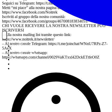
Seguici su Telegram: https://t.me/joinchat/WNnU7RPz-Z7-5AeX
Metti “mi piace” alla nostra pagina ufficiale:
https://www.facebook.com/Noitrek
Iscriviti al gruppo della nostra comunità:
https://www.facebook.com/groups/467008183834051/
CHI VUOLE RICEVERE LA NOSTRA NEWSLETTER PUÒ
ISCRIVERSI
– Alla nostra mailing list tramite questo link:
https://www.noitrek.it/newsletter/
– Al nostro canale Telegram: https://t.me/joinchat/WNnU7RPz-Z7-
NOITREK
5AeX
ESCURSIONI
– Al nostro canale whatsapp:
GIORNALIERI
https://whatsapp.com/channel/0029VaKTxxl42DckETtfeO0Z
VIAGGI
TESSERAMENTO
STAFF