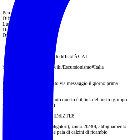
Percorso: a/r
Difficoltà: E/E
Lunghezza: 9 km circa
Dislivello: 300 m circa
Durata: 6:00 ore circa
Tabella esplicativa dei livelli difficoltà CAI
https://it.m.wikipedia.org/wiki/Escursionismo#Italia
:45
Il punto esatto verrà indicato via messaggio il giorno prima
dell’escursione
per condividere passaggi auto questo è il link del nostro gruppo
telegram (passi e passaggi)
https://t.me/+8hUnWEuGfDdiZTE8
Scarponi da trekking (obbligatori), zaino 20/30l, abbigliamento
adeguato alla stagione, due paia di calzini di ricambio