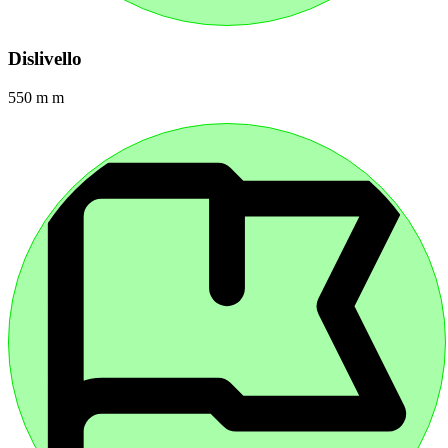
Dislivello
550 m m